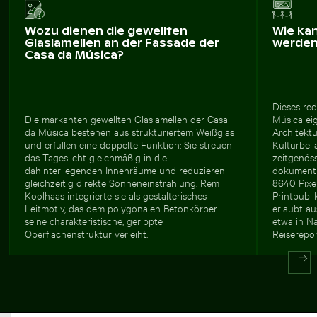
Wozu dienen die gewellten
Wie ka
Glaslamellen an der Fassade der
werde
Casa da Música?
Dieses red
Die markanten gewellten Glaslamellen der Casa
Música eig
da Música bestehen aus strukturiertem Weißglas
Architektu
und erfüllen eine doppelte Funktion: Sie streuen
Kulturbei
das Tageslicht gleichmäßig in die
zeitgenös
dahinterliegenden Innenräume und reduzieren
dokumenti
gleichzeitig direkte Sonneneinstrahlung. Rem
8640 Pixe
Koolhaas integrierte sie als gestalterisches
Printpubli
Leitmotiv, das dem polygonalen Betonkörper
erlaubt au
seine charakteristische, gerippte
etwa in Na
Oberflächenstruktur verleiht.
Reiserepo