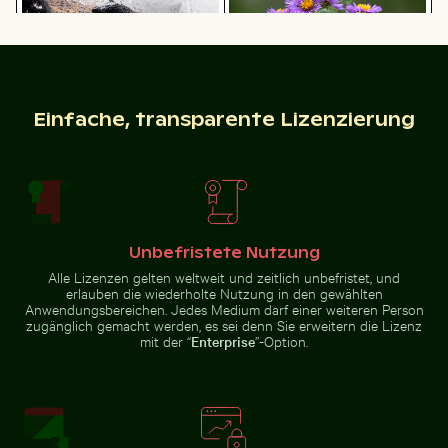
Moderner Esszimmerstuhl mit Holzrückenlehne
Neugierige Katze lugt unte
Seeigel auf felsiger Küste mit
Leuchtende lila Astern in
Meeresgischt
natürlicher Umgebung
Einfache, transparente Lizenzierung
Eleganter Tulpenstrauß in Glasvase
Unteransicht der Brooklyn-B
Moderner Esszimmerstuhl mit
Neugierige Katze lugt unter
Holzrückenlehne
weißem Tuch hervor
Unbefristete Nutzung
Alle Lizenzen gelten weltweit und zeitlich unbefristet, und
erlauben die wiederholte Nutzung in den gewählten
Anwendungsbereichen. Jedes Medium darf einer weiteren Person
zugänglich gemacht werden, es sei denn Sie erweitern die Lizenz
mit der “
Enterprise
”-Option.
Knospe einer Seerose zwischen Seerosenblättern im 
Östlicher Wellenbrecher in
Eleganter Tulpenstrauß in
Unteransicht der Brooklyn-
Glasvase
Brücke mit Skyline von
Manhattan, New York