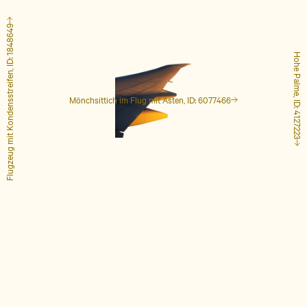
Flugzeug mit Kondensstreifen, ID: 1848649
Hohe Palme, ID: 4127223
Mönchsittich im Flug mit Ästen, ID: 6077466