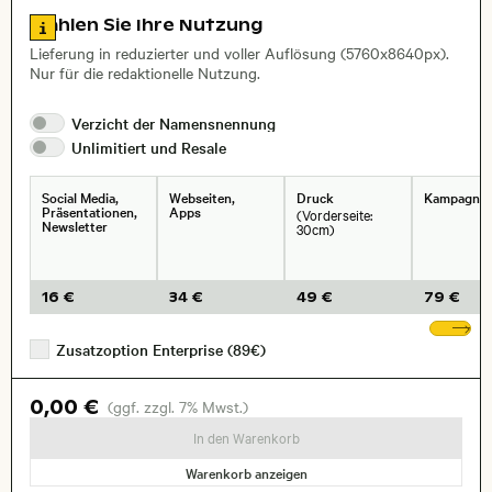
Zu den Lizenzinformationen springen
Wählen Sie Ihre Nutzung
, Objektiv
Lieferung in reduzierter und voller Auflösung (5760x8640px).
Nur für die redaktionelle Nutzung.
Verzicht der
Namensnennung
Unlimitiert und
Resale
Social Media,
Webseiten,
Druck
Kampagne
Präsentationen,
Apps
(Vorderseite:
Newsletter
30cm)
16 €
34 €
49 €
79 €
We
Zusatzoption Enterprise (89€)
0,00 €
(ggf. zzgl. 7% Mwst.)
In den Warenkorb
Warenkorb anzeigen