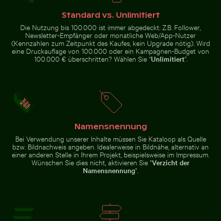
Standard vs. Unlimitiert
Die Nutzung bis 100.000 ist immer abgedeckt: Z.B. Follower,
Modernes Wohngebäude mit Balkonen
Verbranntes Streichholz mit Budget-Text
Brauner Pelik
Knospe einer Seerose zwischen
Östlicher Wellenbrecher in
Newsletter-Empfänger oder monatliche Web/App-Nutzer
Seerosenblättern im Teich
Kołobrzeg mit Betonstrukturen
(Kennzahlen zum Zeitpunkt des Kaufes, kein Upgrade nötig). Wird
eine Druckauflage von 100.000 oder ein Kampagnen-Budget von
100.000 € überschritten? Wählen Sie “
Unlimitiert
”.
Verbranntes Streichholz mit
Abstrakter Wald mit Bewegungsunschärfe
Sonnenuntergangsblick aus Flu
Modernes
Budget-Text
Brauner
Wohngebäude
Pelikan auf
mit Balkonen
Holzpfosten
Namensnennung
am Meer
Bei Verwendung unserer Inhalte müssen Sie Kataloop als Quelle
bzw. Bildnachweis angeben. Idealerweise in Bildnähe, alternativ an
einer anderen Stelle in Ihrem Projekt, beispielsweise im Impressum.
Wünschen Sie dies nicht, aktivieren Sie "
Verzicht der
Abstrakter Wald mit
Namensnennung
".
Sonnenuntergangsblick
Bewegungsunschärfe
aus Flugzeugfenster
mit Flügelsilhouette
Zur Stock-Kollektion