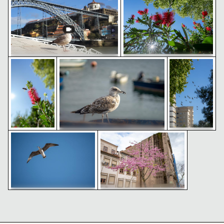
Ponte da Arrábida über den
Blick auf die Ponte Dom Luís I in
Douro in Porto, Portugal
Porto
Asiatische Hornisse fliegt nahe einer leuchtend roten
Junge Möwe blickt auf Jachthafen mit Bo
Schwarm Taube
Möwe an der Ponte Dom Luís I in
Leuchtende Zylinderputzer-
Porto
Blüten vor klarem blauem
Himmel
Junge Möwe blickt auf Jachthafen
Möwe segelt im klaren blauen Himmel
Blühender rosa Baum im städti
mit Booten
Schwarm
Asiatische
Tauben fliegt
Hornisse fliegt
in
nahe einer
städtischer
leuchtend
Umgebung
roten
Zylinderputzer-
Blüte
Möwe segelt im klaren
Blühender rosa Baum im
blauen Himmel
städtischen Umfeld