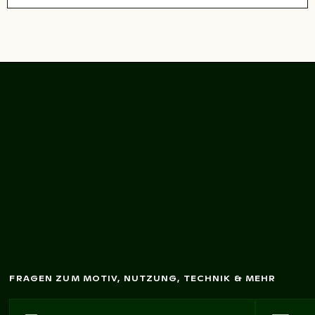
Detail der M
odernen
Städtischen
Architektur eines
G
ebäudes
FRAGEN ZUM MOTIV, NUTZUNG, TECHNIK & MEHR