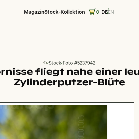
Magazin
Stock-Kollektion
0
DE
EN
Stock
Foto #5237942
Zur Homepage
rnisse fliegt nahe einer l
Zylinderputzer-Blüte