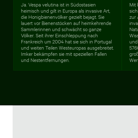
Ja. Vespa velutina ist in Südostasien
Mit 
heimisch und gilt in Europa als invasive Art,
sich
die Honigbienenvölker gezielt bejagt. Sie
zur 
lauert vor Bienenstöcken auf heimkehrende
inva
Sammlerinnen und schwächt so ganze
Nat
Völker. Seit ihrer Einschleppung nach
Wis
Frankreich um 2004 hat sie sich in Portugal
und
und weiten Teilen Westeuropas ausgebreitet.
576
Imker bekämpfen sie mit speziellen Fallen
gro
und Nestentfernungen.
Wer