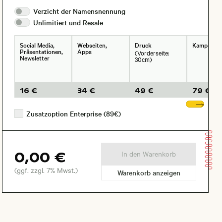
Verzicht der
Namensnennung
Unlimitiert und
Resale
Social Media,
Webseiten,
Druck
Kampagne
Präsentationen,
Apps
(Vorderseite:
Newsletter
30cm)
16 €
34 €
49 €
79 €
Wei
Zusatzoption Enterprise (89€)
0,00 €
In den Warenkorb
(ggf. zzgl. 7% Mwst.)
Warenkorb anzeigen