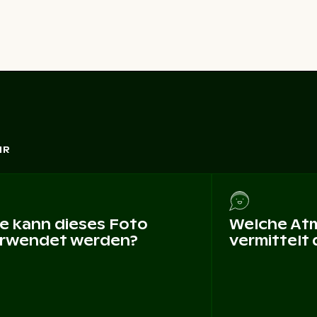
HR
e kann dieses Foto
Welche At
rwendet werden?
vermittelt