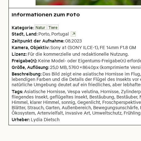
Informationen zum Foto
Kategorie:
Natur
Tiere
Stadt,
Land:
Porto
,
Portugal
Zeitpunkt der Aufnahme:
08
.
2023
Kamera
, Objektiv
:
Sony a1 (SONY ILCE-1)
,
FE 14mm F1.8 GM
Lizenz:
Für die kommerzielle und redaktionelle Nutzung.
Freigabe(n):
Keine Model- oder Eigentums-Freigabe(n) erforde
Größe, Auflösung:
25,0 MB
,
5760
×
8640
px
(komprimierte Vers
Beschreibung:
Das Bild zeigt eine asiatische Hornisse im Flug,
lebendigen Farben und die Details der Flügel des Insekts vor
natürliche Umgebung deutet auf ein friedliches, aber lebhaft
Tags:
Asiatische Hornisse, Vespa velutina, Hornisse, Zylinderpu
fliegendes Insekt, geflügeltes Insekt, Bestäubung, Bestäuber, Ne
Himmel, klarer Himmel, sonnig, Gegenlicht, Froschperspektive,
Blätter, Strauch, Garten, Außenbereich, Bewegungsunschärfe, Fl
Ökosystem, Artenvielfalt, invasive Art, Umweltschutz, Frühlin
Urheber:
Lydia Dietsch