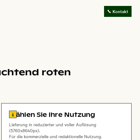
Kontakt
euchtend roten
Zu den Lizenzinformationen springen
Wählen Sie Ihre Nutzung
Lieferung in reduzierter und voller Auflösung
(5760x8640px).
Für die kommerzielle und redaktionelle Nutzung.