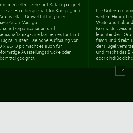
kommerzieller Lizenz auf Kataloop eignet
 dieses Foto beispielhaft für Kampagnen
Die Untersicht von
Artenvielfalt, Umweltbildung oder
weitem Himmel erz
sive Arten. Verlage,
Weite und Lebendig
urschutzorganisationen und
Kontraste zwische
senschaftsmagazine können es für Print
leuchtendem Grün
 Digital nutzen. Die hohe Auflösung von
frisch und direkt
0 x 8640 px macht es auch für
der Flügel vermit
ßformatige Ausstellungsdrucke oder
und macht das Bil
bemittel geeignet.
aber eindrücklich