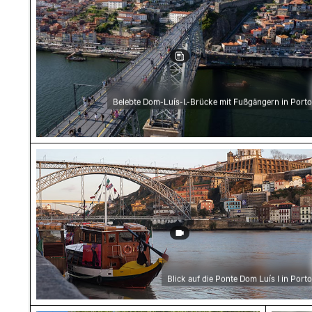
Belebte Dom-Luís-I.-Brücke mit Fußgängern in Porto
Blick auf die Ponte Dom Luís I in Porto
Blick auf die Ponte Dom Luís I in Porto
Leuchtende Zylinderputzer-Blüten vor klare
Junge M