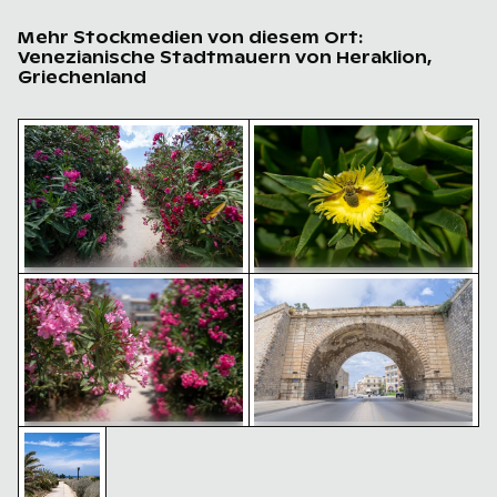
Mehr Stockmedien von diesem Ort:
Venezianische Stadtmauern von Heraklion,
Griechenland
Weg umgeben von blühenden Oleander bei den Venezi
Nahaufnahme einer Biene be
Leuchtend Rosa Oleanderblüten entlang der Venezian
Venezianische Stadtmauern 
Weg umgeben von blühenden
Nahaufnahme einer Biene bei der
Oleander bei den Venezianischen
Bestäubung einer leuchtend
Stadtmauern von Heraklion
gelben Blume
Weg zu den Venezianischen Stadtmauern von Heraklion
Leuchtend Rosa Oleanderblüten
Venezianische Stadtmauern von
entlang der Venezianischen
Heraklion, Historische
Stadtmauern von Heraklion
Befestigungsanlage