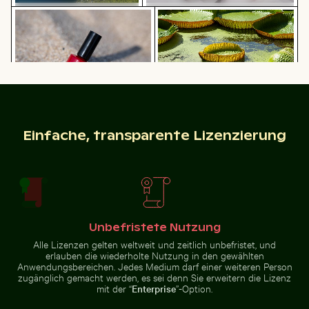
Roter Nagellack auf Sandstrand
Riesenseerosen in einer fri
Luftaufnahme des Petit Piton
Feierlicher Schokoladenkuchen mit
und der umliegenden Bucht
Wunderkerze
Roter Nagellack auf Sandstrand
Mit Frost bedecktes Gras in Winterlandschaft
Malerische Aussicht auf die I
Riesenseerosen in einer
friedlichen Teichlandschaft
Einfache, transparente Lizenzierung
Schilf am ruhigen Seeufer bei Dämmerung
Verkohlte Baumäst
Mit Frost bedecktes Gras in
Malerische Aussicht auf die Insel
Winterlandschaft
Kastri mit Kapelle
Unbefristete Nutzung
Alle Lizenzen gelten weltweit und zeitlich unbefristet, und
erlauben die wiederholte Nutzung in den gewählten
Anwendungsbereichen. Jedes Medium darf einer weiteren Person
zugänglich gemacht werden, es sei denn Sie erweitern die Lizenz
mit der “
Enterprise
”-Option.