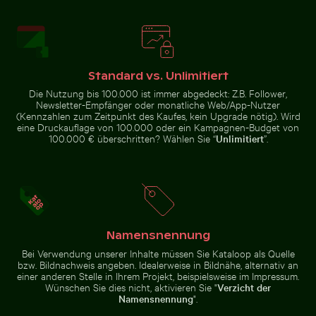
Schilf am ruhigen Seeufer bei Dämmerung
Verkohlte
Skizzieren von Webdesign auf Notizbuch mit Laptop 
Seebrücke Sellin im Winter
Baumäste vor
einer felsigen
Landschaft
Standard vs. Unlimitiert
Die Nutzung bis 100.000 ist immer abgedeckt: Z.B. Follower,
Newsletter-Empfänger oder monatliche Web/App-Nutzer
(Kennzahlen zum Zeitpunkt des Kaufes, kein Upgrade nötig). Wird
Seebrücke Sellin im Winter
Neugierige rote Katze blickt hinter blauer Tür hervor
Nahaufnahme von Autoscheinwerfer u
Skizzieren von Webdesign auf
eine Druckauflage von 100.000 oder ein Kampagnen-Budget von
Notizbuch mit Laptop und Kaffee
100.000 € überschritten? Wählen Sie “
Unlimitiert
”.
Namensnennung
Nahaufnahme von Autoscheinwerfer und
Neugierige rote
Bei Verwendung unserer Inhalte müssen Sie Kataloop als Quelle
Kotflügel
Katze blickt hinter
Nahaufnahme von frischen grünen Blättern mit Wirbel
Graureiher am Wasser sitze
bzw. Bildnachweis angeben. Idealerweise in Bildnähe, alternativ an
blauer Tür hervor
einer anderen Stelle in Ihrem Projekt, beispielsweise im Impressum.
Wünschen Sie dies nicht, aktivieren Sie "
Verzicht der
Namensnennung
".