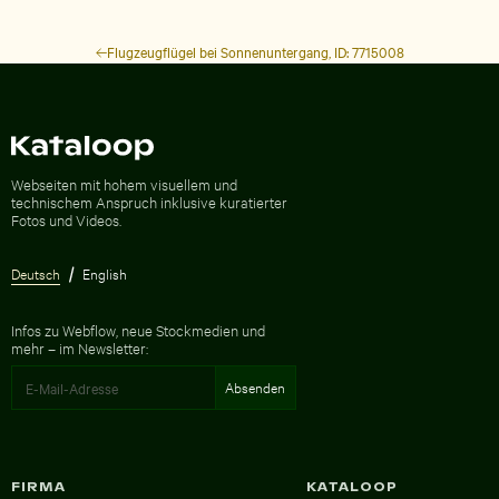
Flugzeugflügel bei Sonnenuntergang, ID: 7715008
Zur Homepage
Webseiten mit hohem visuellem und
technischem Anspruch inklusive kuratierter
Fotos und Videos.
Deutsch
English
Infos zu Webflow, neue Stockmedien und
mehr – im Newsletter:
FIRMA
KATALOOP