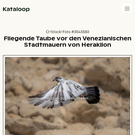
Zur Homepage
Stock
Foto #3545583
Zur Homepage
Fliegende Taube vor den Venezianischen
Stadtmauern von Heraklion
Klicken zum Vergrößern