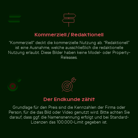
Graureiher am Wasser sitzend
Sternennacht über dem Weinberg Mühlensee Holzste
Nahaufnahme von frischen
grünen Blättern mit Wirbeleffekt
Kommerziell / Redaktionell
“Kommerziell” deckt die kommerzielle Nutzung ab. “Redaktionell”
ist eine Ausnahme, welche ausschließlich die redaktionelle
Nutzung erlaubt. Diese Bilder haben keine Model- oder Property-
Releases.
Sternennacht über dem
Weinberg Mühlensee
Holzsteg
Zur Stock-Kollektion
Der Endkunde zählt
Grundlage für den Preis sind die Kennzahlen der Firma oder
Person, für die das Bild oder Video genutzt wird. Bitte achten Sie
darauf, dass ggf. die Namensnennung erfolgt und bei Standard-
Lizenzen das 100.000-Limit gegeben ist.