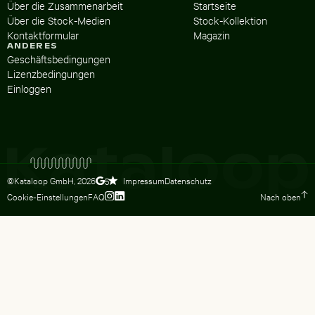
Über die Zusammenarbeit
Startseite
Über die Stock-Medien
Stock-Kollektion
Kontaktformular
Magazin
ANDERES
Geschäftsbedingungen
Lizenzbedingungen
Einloggen
©Kataloop GmbH,
2026
Impressum
Datenschutz
5
Cookie-Einstellungen
FAQ
Nach oben
Zum Instagram Profil von Lydia Dietsc
Zum LinkedIn Profil von Lydia Dietsc