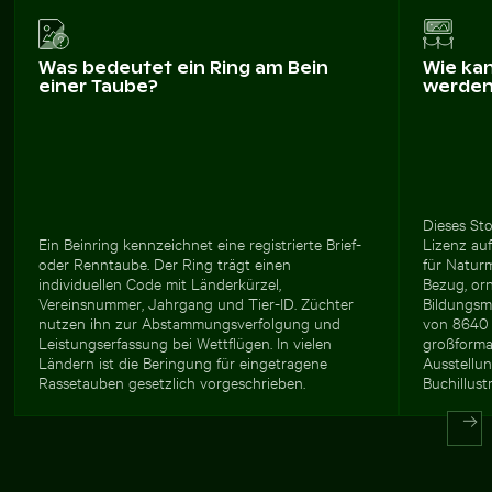
Was bedeutet ein Ring am Bein
Wie ka
einer Taube?
werde
Dieses Sto
Ein Beinring kennzeichnet eine registrierte Brief-
Lizenz auf
oder Renntaube. Der Ring trägt einen
für Natur
individuellen Code mit Länderkürzel,
Bezug, orn
Vereinsnummer, Jahrgang und Tier-ID. Züchter
Bildungsm
nutzen ihn zur Abstammungsverfolgung und
von 8640 
Leistungserfassung bei Wettflügen. In vielen
großforma
Ländern ist die Beringung für eingetragene
Ausstellun
Rassetauben gesetzlich vorgeschrieben.
Buchillust