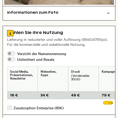
Informationen zum Foto
Tiere
Layoutdatei zum Herunterladen öffnen
Name des abgebildeten Ortes,
Stadt,
Zu den Lizenzinformationen springen
Wählen Sie Ihre Nutzung
, Objektiv
Lieferung in reduzierter und voller Auflösung (8640x5760px).
Für die kommerzielle und redaktionelle Nutzung.
Verzicht der
Namensnennung
Unlimitiert und
Resale
Social Media,
Webseiten,
Druck
Kampagne
Präsentationen,
Apps
(Vorderseite:
Newsletter
30cm)
16 €
34 €
49 €
79 €
We
Zusatzoption Enterprise (89€)