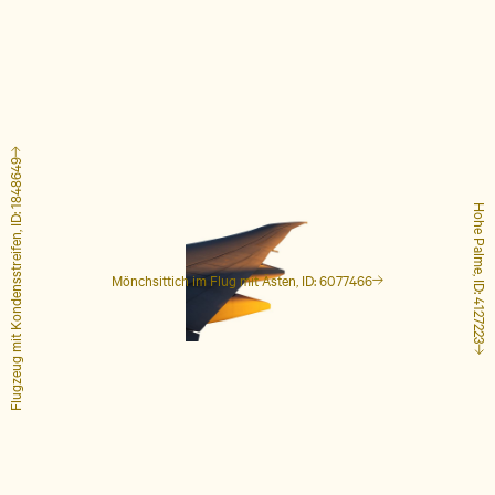
Flugzeug mit Kondensstreifen, ID: 1848649
Hohe Palme, ID: 4127223
Mönchsittich im Flug mit Ästen, ID: 6077466