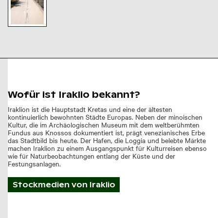
Weg zu den
Venezianischen
Stadtmauern
von Heraklion,
Kreta
Wofür ist Iraklio bekannt?
Iraklion ist die Hauptstadt Kretas und eine der ältesten
kontinuierlich bewohnten Städte Europas. Neben der minoischen
Kultur, die im Archäologischen Museum mit dem weltberühmten
Fundus aus Knossos dokumentiert ist, prägt venezianisches Erbe
das Stadtbild bis heute. Der Hafen, die Loggia und belebte Märkte
machen Iraklion zu einem Ausgangspunkt für Kulturreisen ebenso
wie für Naturbeobachtungen entlang der Küste und der
Festungsanlagen.
Stockmedien von
Iraklio