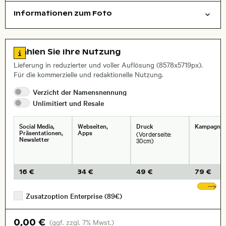
Informationen zum Foto
Reisen/Urlaub
abstrakt/kreativ
Dinge
Layoutdatei zum Herunterladen öffnen
, Objektiv
Zu den Lizenzinformationen springen
Wählen Sie Ihre Nutzung
Lieferung in reduzierter und voller Auflösung (8578x5719px).
Für die kommerzielle und redaktionelle Nutzung.
Verzicht der
Namensnennung
Unlimitiert und
Resale
Social Media,
Webseiten,
Druck
Kampagne
Präsentationen,
Apps
(Vorderseite:
Newsletter
30cm)
16 €
34 €
49 €
79 €
We
Zusatzoption Enterprise (89€)
0,00 €
(ggf. zzgl. 7% Mwst.)