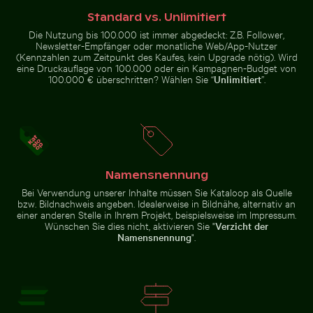
Standard vs. Unlimitiert
Die Nutzung bis 100.000 ist immer abgedeckt: Z.B. Follower,
Flugzeug über den Wolken
Elegante Weinflasche mit 
Newsletter-Empfänger oder monatliche Web/App-Nutzer
Wunderkerze mit Botschaft
Ruhiger Strand mit Treibholz und
Budget verbrannt
Meeresblick
(Kennzahlen zum Zeitpunkt des Kaufes, kein Upgrade nötig). Wird
eine Druckauflage von 100.000 oder ein Kampagnen-Budget von
100.000 € überschritten? Wählen Sie “
Unlimitiert
”.
Flugzeug über den Wolken
Silhouette einer Person mit Blick auf Küstenstadt bei
Schilf am ruhigen Seeufer 
Elegante Weinflasche mit
leerem Etikett und schwarzem
Deckel
Namensnennung
Bei Verwendung unserer Inhalte müssen Sie Kataloop als Quelle
bzw. Bildnachweis angeben. Idealerweise in Bildnähe, alternativ an
einer anderen Stelle in Ihrem Projekt, beispielsweise im Impressum.
Wünschen Sie dies nicht, aktivieren Sie "
Verzicht der
Namensnennung
".
Solarbetriebene Ampel an tropischer Straße
Silhouette einer Person mit Blick
Schilf am ruhigen Seeufer bei
auf Küstenstadt bei Nacht
Dämmerung