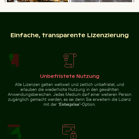
Belebte Straßenszene mit Golfwagen in Holbox
Schneebedecktes 
Gefrorener Ast mit kunstvollen
Nachtansicht von Lissabon mit
Eisformationen
Aussichtspunkt Miradouro da
Graça
Einfache, transparente Lizenzierung
Belebte Straßenszene mit Golfwagen in Holbox
Schneebedecktes
Schwalbenschwanz auf rosa Kleeblüte
Kinder spielen Fußball auf e
Verkehrsschild in
Unbefristete Nutzung
städtischer
Umgebung
Alle Lizenzen gelten weltweit und zeitlich unbefristet, und
erlauben die wiederholte Nutzung in den gewählten
Anwendungsbereichen. Jedes Medium darf einer weiteren Person
zugänglich gemacht werden, es sei denn Sie erweitern die Lizenz
mit der “
Enterprise
”-Option.
Wunderkerze mit Botschaft Budget verbrannt
Ruhiger Strand mit Treibhol
Schwalbenschwanz auf rosa
Kinder spielen Fußball auf einem
Kleeblüte
Straßenplatz in La Boca