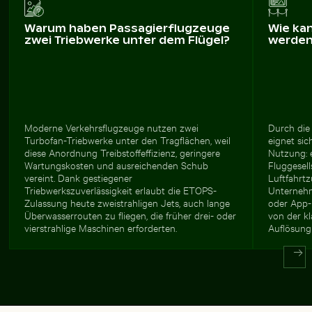
Warum haben Passagierflugzeuge
Wie ka
zwei Triebwerke unter dem Flügel?
werde
Moderne Verkehrsflugzeuge nutzen zwei
Durch die
Turbofan-Triebwerke unter den Tragflächen, weil
eignet sic
diese Anordnung Treibstoffeffizienz, geringere
Nutzung: 
Wartungskosten und ausreichenden Schub
Fluggesel
vereint. Dank gestiegener
Luftfahrtz
Triebwerkszuverlässigkeit erlaubt die ETOPS-
Unternehm
Zulassung heute zweistrahligen Jets, auch lange
oder App-
Überwasserrouten zu fliegen, die früher drei- oder
von der k
vierstrahlige Maschinen erforderten.
Auflösung 