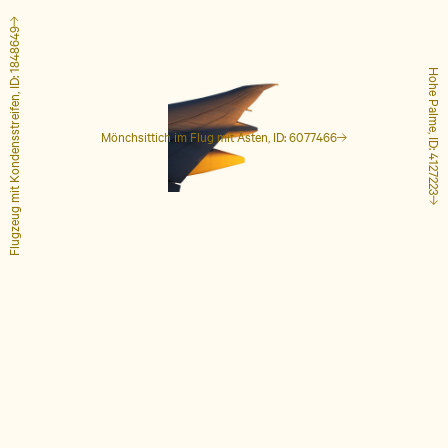
Flugzeug mit Kondensstreifen, ID: 1848649
Hohe Palme, ID: 4127223
Mönchsittich im Flug mit Ästen, ID: 6077466