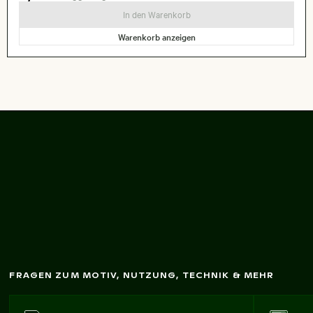
In den Warenkorb
Warenkorb anzeigen
Flugzeugflügel und
Triebw
erk im
Flug
FRAGEN ZUM MOTIV, NUTZUNG, TECHNIK & MEHR