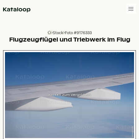
Zur Homepage
Stock
Foto #9176333
Zur Homepage
Flugzeugflügel und Triebwerk im Flug
Klicken zum Vergrößern