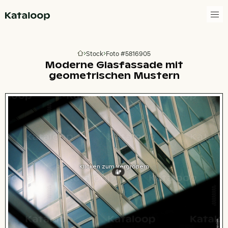
Zur Homepage
Stock
Foto #5816905
Zur Homepage
Moderne Glasfassade mit
geometrischen Mustern
Klicken zum Vergrößern