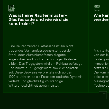
Was ist eine Rautenmuster-
Wie ka
Glasfassade und wie wird sie
werde
konstruiert?
Eine Rautenmuster-Glasfassade ist ein nicht
tragendes Vorhangfassadensystem, bei dem
Architektu
Stahl- oder Aluminiumpfosten diagonal
von der kl
angeordnet sind und rautenförmige Glasfelder
Hintergrun
bilden. Das Tragsystem wird am Rohbau befestigt
Immobilie
und nimmt nur Eigengewicht sowie Windlasten
setzt die 
auf. Diese Bauweise verbreitete sich ab den
Die kommer
1970er-Jahren, da sie Fassaden optische Dynamik
beispielsw
verleiht und gleichzeitig vollständige
Messegraf
Witterungsdichtheit gewährleistet.
Technolog