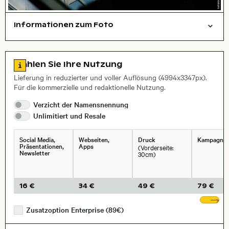
Informationen zum Foto
abstrakt/kreativ
Städte/Gebäude
Filmfotografie
Layoutdatei zum Herunterladen öffnen
, Objektiv
Zu den Lizenzinformationen springen
Wählen Sie Ihre Nutzung
Lieferung in reduzierter und voller Auflösung (4994x3347px).
Für die kommerzielle und redaktionelle Nutzung.
Verzicht der
Namensnennung
Unlimitiert und
Resale
Social Media,
Webseiten,
Druck
Kampagne
Präsentationen,
Apps
(Vorderseite:
Newsletter
30cm)
16 €
34 €
49 €
79 €
We
Zusatzoption Enterprise (89€)