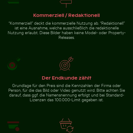
Chamarel Wasserfall umgeben von üppigem Grün mit 
Küstenblick auf Mandraki mit St
Knospe einer Seerose zwischen
Erkundung am Wrack der
Seerosenblättern im Teich
Kakapo
Kommerziell / Redaktionell
“Kommerziell” deckt die kommerzielle Nutzung ab. “Redaktionell”
ist eine Ausnahme, welche ausschließlich die redaktionelle
Nutzung erlaubt. Diese Bilder haben keine Model- oder Property-
Releases.
Küstenblick auf Mandraki
Chamarel Wasserfall
mit Strongyli-Insel
umgeben von üppigem
Grün mit Regenbogen,
Mauritius
Zur Stock-Kollektion
Der Endkunde zählt
Grundlage für den Preis sind die Kennzahlen der Firma oder
Person, für die das Bild oder Video genutzt wird. Bitte achten Sie
darauf, dass ggf. die Namensnennung erfolgt und bei Standard-
Lizenzen das 100.000-Limit gegeben ist.