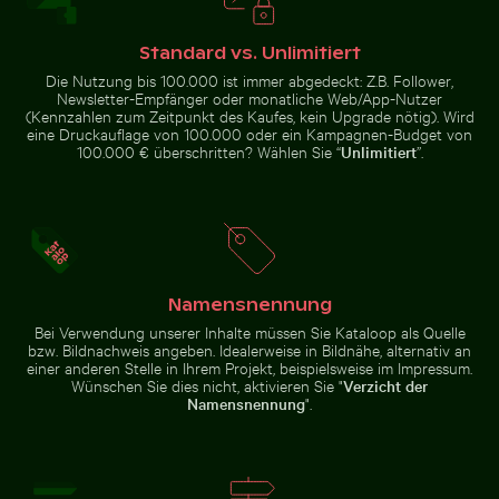
Elegante Weinflasche mit leerem Etikett und
Blühende
schwarzem Deckel
Kirschblüten im
Frühling
Flughund im farbenfrohen Himmel gleitend
Modischer Mann auf Kopfst
Standard vs. Unlimitiert
Die Nutzung bis 100.000 ist immer abgedeckt: Z.B. Follower,
Newsletter-Empfänger oder monatliche Web/App-Nutzer
(Kennzahlen zum Zeitpunkt des Kaufes, kein Upgrade nötig). Wird
eine Druckauflage von 100.000 oder ein Kampagnen-Budget von
100.000 € überschritten? Wählen Sie “
Unlimitiert
”.
Küstendünengräser am Sandstrand mit Meerblick
Hand hält Spiegel mit Spieg
Flughund im farbenfrohen
Modischer Mann auf
Himmel gleitend
Kopfsteinpflaster
Namensnennung
Bei Verwendung unserer Inhalte müssen Sie Kataloop als Quelle
bzw. Bildnachweis angeben. Idealerweise in Bildnähe, alternativ an
Knospe einer Seerose zwischen Seerosenblättern im 
Erkundung am Wrack der Ka
Küstendünengräser am
Hand hält Spiegel mit Spiegelung
einer anderen Stelle in Ihrem Projekt, beispielsweise im Impressum.
Sandstrand mit Meerblick
von rosa Blumen
Wünschen Sie dies nicht, aktivieren Sie "
Verzicht der
Namensnennung
".