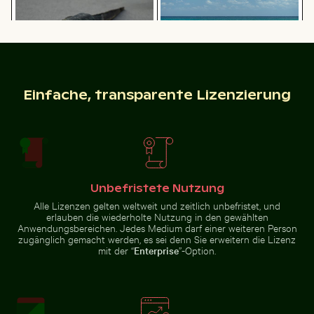
Waran auf Gehweg mit ausgestreckter Zunge
Ruhiger Strand mit Treibhol
Zeitraffer von blühenden rosa Lilien
Schilf am ruhigen Seeufer bei
Dämmerung
Einfache, transparente Lizenzierung
Elegante Schwäne schwimmen in der Ostsee
Olympiaturm mit Blumen im
Waran auf Gehweg mit
Ruhiger Strand mit Treibholz und
ausgestreckter Zunge
Meeresblick
Unbefristete Nutzung
Blühende Kirschblüten im Frühling
Elegante Weinflasche mit leerem Eti
Elegante Schwäne schwimmen in
Olympiaturm mit Blumen im
Alle Lizenzen gelten weltweit und zeitlich unbefristet, und
der Ostsee
Vordergrund
erlauben die wiederholte Nutzung in den gewählten
Anwendungsbereichen. Jedes Medium darf einer weiteren Person
zugänglich gemacht werden, es sei denn Sie erweitern die Lizenz
mit der “
Enterprise
”-Option.