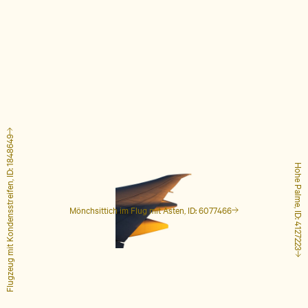
Flugzeug mit Kondensstreifen, ID: 1848649
Hohe Palme, ID: 4127223
Mönchsittich im Flug mit Ästen, ID: 6077466