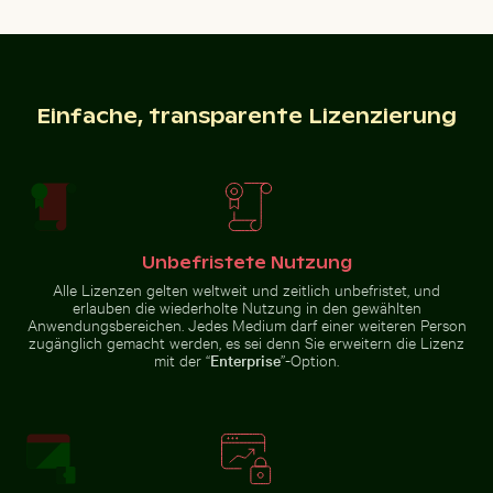
Luftaufnahme von Isla Choventún in Chuburná
Sonnenuntergangsblick 
Spiegelung d
Weg umgeben von blühenden
Modernes
Oleander bei den Venezianischen
Mandarinenten
Wohngebäude
Stadtmauern von Heraklion
im
mit Balkonen
Einfache, transparente Lizenzierung
Schlossgarten
Charlottenburg,
Berlin
Vintage-Fahrrad auf Küstenweg in Kauai
Luftaufnahme der West Bay 
Luftaufnahme von Isla Choventún in
Sonnenuntergangsblick
Chuburná
aus Flugzeugfenster
Spiegelung
mit Flügelsilhouette
des Berliner
Unbefristete Nutzung
Fernsehturms
in
Alle Lizenzen gelten weltweit und zeitlich unbefristet, und
Glasfassade
erlauben die wiederholte Nutzung in den gewählten
Anwendungsbereichen. Jedes Medium darf einer weiteren Person
zugänglich gemacht werden, es sei denn Sie erweitern die Lizenz
mit der “
Enterprise
”-Option.
Mann im Kings River an einem Sonnentag
Berliner Fernsehturm bei S
Vintage-Fahrrad auf Küstenweg
Luftaufnahme der West Bay
in Kauai
Skyline in Doha