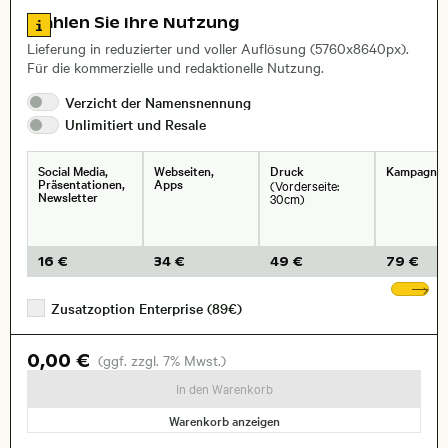
, Objektiv
Zu den Lizenzinformationen springen
Wählen Sie Ihre Nutzung
Lieferung in reduzierter und voller Auflösung (5760x8640px).
Für die kommerzielle und redaktionelle Nutzung.
Verzicht der
Namensnennung
Unlimitiert und
Resale
Social Media,
Webseiten,
Druck
Kampagne
Präsentationen,
Apps
(Vorderseite:
Newsletter
30cm)
16 €
34 €
49 €
79 €
We
Zusatzoption Enterprise (89€)
0,00 €
(ggf. zzgl. 7% Mwst.)
In den Warenkorb
Warenkorb anzeigen