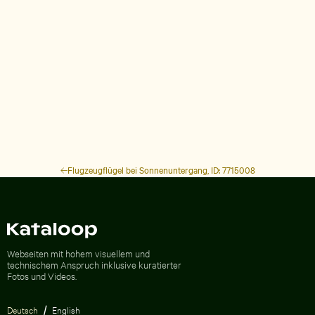
Flugzeugflügel bei Sonnenuntergang, ID: 7715008
Zur Homepage
Webseiten mit hohem visuellem und
technischem Anspruch inklusive kuratierter
Fotos und Videos.
Deutsch
English