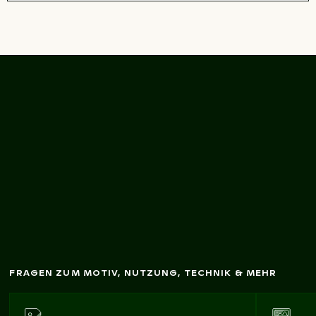
Nahaufnahm
e Textur
von natürlichem
Stein
Terrazzo Bodenbelag
FRAGEN ZUM MOTIV, NUTZUNG, TECHNIK & MEHR