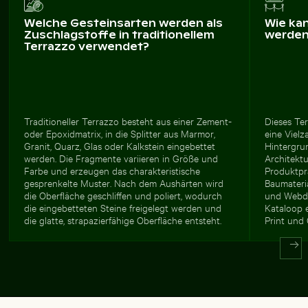
Welche Gesteinsarten werden als
Wie ka
Zuschlagstoffe in traditionellem
werde
Terrazzo verwendet?
Traditioneller Terrazzo besteht aus einer Zement-
Dieses Ter
oder Epoxidmatrix, in die Splitter aus Marmor,
eine Viel
Granit, Quarz, Glas oder Kalkstein eingebettet
Hintergru
werden. Die Fragmente variieren in Größe und
Architektu
Farbe und erzeugen das charakteristische
Produktpr
gesprenkelte Muster. Nach dem Aushärten wird
Baumateria
die Oberfläche geschliffen und poliert, wodurch
und Webde
die eingebetteten Steine freigelegt werden und
Kataloop e
die glatte, strapazierfähige Oberfläche entsteht.
Print und