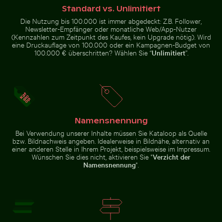
Standard vs. Unlimitiert
Gemeiner Mynavogel auf einem Baumast sitzend
Schatten eines Schildes auf M
Mann im Kings River an einem
Berliner Fernsehturm bei
Die Nutzung bis 100.000 ist immer abgedeckt: Z.B. Follower,
Sonnentag
Sonnenuntergang an der Karl-
Newsletter-Empfänger oder monatliche Web/App-Nutzer
Marx-Allee
(Kennzahlen zum Zeitpunkt des Kaufes, kein Upgrade nötig). Wird
eine Druckauflage von 100.000 oder ein Kampagnen-Budget von
100.000 € überschritten? Wählen Sie “
Unlimitiert
”.
Gemeiner Mynavogel auf
Schatten eines
einem Baumast sitzend
Schildes auf
Maschendrahtzaun
Zur Stock-Kollektion
Namensnennung
Bei Verwendung unserer Inhalte müssen Sie Kataloop als Quelle
bzw. Bildnachweis angeben. Idealerweise in Bildnähe, alternativ an
einer anderen Stelle in Ihrem Projekt, beispielsweise im Impressum.
Wünschen Sie dies nicht, aktivieren Sie "
Verzicht der
Namensnennung
".