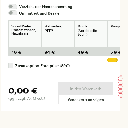
Verzicht der
Namensnennung
Unlimitiert und
Resale
Social Media,
Webseiten,
Druck
Kampagne
Präsentationen,
Apps
(Vorderseite:
Newsletter
30cm)
16 €
34 €
49 €
79 €
Wei
Zusatzoption Enterprise (89€)
0,00 €
In den Warenkorb
(ggf. zzgl. 7% Mwst.)
Warenkorb anzeigen