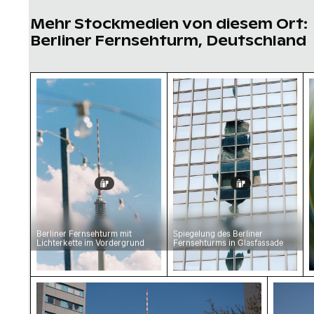
Mehr Stockmedien von diesem Ort:
Berliner Fernsehturm, Deutschland
Berliner Fernsehturm mit Lichterkette im Vo
Spiegelung des Berline
B
Berliner Fernsehturm mit
Spiegelung des Berliner
Lichterkette im Vordergrund
Fernsehturms in Glasfassade
Berliner Fernsehturm zwischen Gebäuden un
Berline