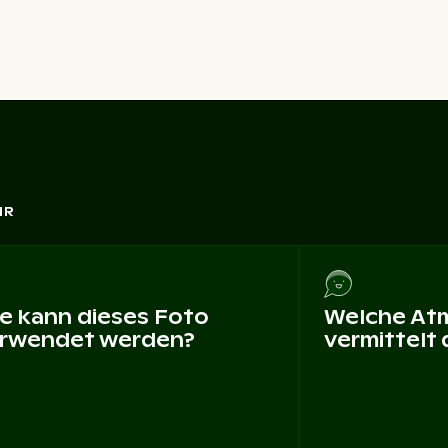
HR
e kann dieses Foto
Welche At
rwendet werden?
vermittelt