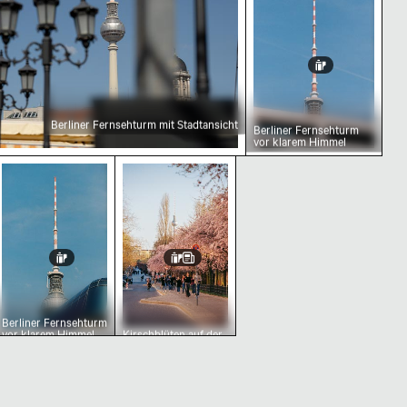
Berliner Fernsehturm mit Stadtansicht
Berliner Fernsehturm
vor klarem Himmel
nter
em Himmel
ehturm mit städtischem Vordergrund
Berliner Fernsehturm vor klarem Himmel
Kirschblüten auf der Schwedter Str
Berliner Fernsehturm
vor klarem Himmel
Kirschblüten auf der
Schwedter Straße
und Berliner
Fernsehturm