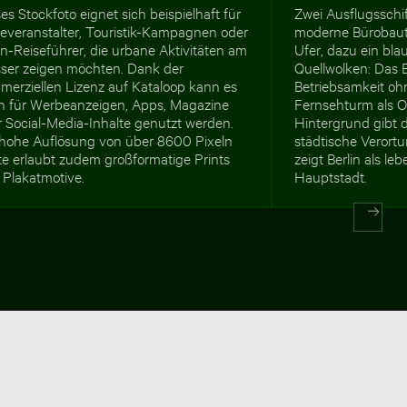
es Stockfoto eignet sich beispielhaft für
Zwei Ausflugsschi
severanstalter, Touristik-Kampagnen oder
moderne Bürobau
in-Reiseführer, die urbane Aktivitäten am
Ufer, dazu ein bl
ser zeigen möchten. Dank der
Quellwolken: Das B
merziellen Lizenz auf Kataloop kann es
Betriebsamkeit oh
h für Werbeanzeigen, Apps, Magazine
Fernsehturm als O
r Social-Media-Inhalte genutzt werden.
Hintergrund gibt 
 hohe Auflösung von über 8600 Pixeln
städtische Verortu
te erlaubt zudem großformatige Prints
zeigt Berlin als l
 Plakatmotive.
Hauptstadt.