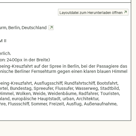
Layoutdatei zum Herunterladen öffnen
turm
,
Berlin
,
Deutschland
 II
rlich.
on: 2400px in der Breite)
eeing-Kreuzfahrt auf der Spree in Berlin, bei der Passagiere das
onische Berliner Fernsehturm gegen einen klaren blauen Himmel
eing-Kreuzfahrt, Ausflugsschiff, Rundfahrtschiff, Bootsfahrt,
ertel, Bundestag, Spreeufer, Flussufer, Wasserweg, Stadtbild,
Himmel, Wolken, Weide, Weidenbäume, Radfahrer, Touristen,
land, europäische Hauptstadt, urban, Architektur,
e, Flussschiff, Sommer, Freizeit, Ausflug, Außenaufnahme,