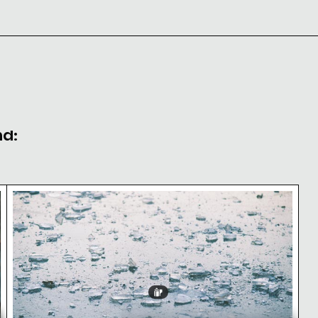
nd:
Zerstreute Eisscherben auf gefrorenem See