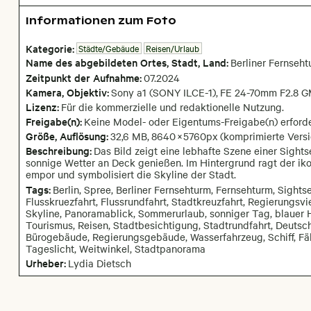
Informationen zum Foto
Kategorie:
Städte/Gebäude
Reisen/Urlaub
Name des abgebildeten Ortes,
Stadt,
Land:
Berliner Fernseh
Zeitpunkt der Aufnahme:
07
.
2024
Kamera
, Objektiv
:
Sony a1 (SONY ILCE-1)
,
FE 24-70mm F2.8 GM
Lizenz:
Für die kommerzielle und redaktionelle Nutzung.
Freigabe(n):
Keine Model- oder Eigentums-Freigabe(n) erforde
Größe, Auflösung:
32,6 MB
,
8640
×
5760
px
(komprimierte Versi
Beschreibung:
Das Bild zeigt eine lebhafte Szene einer Sights
sonnige Wetter an Deck genießen. Im Hintergrund ragt der ik
empor und symbolisiert die Skyline der Stadt.
Tags:
Berlin, Spree, Berliner Fernsehturm, Fernsehturm, Sightse
Flusskruezfahrt, Flussrundfahrt, Stadtkreuzfahrt, Regierungsvi
Skyline, Panoramablick, Sommerurlaub, sonniger Tag, blauer 
Tourismus, Reisen, Stadtbesichtigung, Stadtrundfahrt, Deutsch
Bürogebäude, Regierungsgebäude, Wasserfahrzeug, Schiff, Fähr
Tageslicht, Weitwinkel, Stadtpanorama
Urheber:
Lydia Dietsch