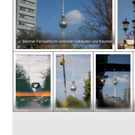
Berliner Fernsehturm zwischen Gebäuden und Bäumen
Berliner Straßenszene mit Fernsehturm im Wi
Berliner Fernsehturm vor klar
Berliner Ferns
Berliner
Berliner
Berliner
Fernsehturm vor
Straßenszene mit
Fernsehturm mit
klarem Himmel
Fernsehturm im
städtischem
Winter
Vordergrund