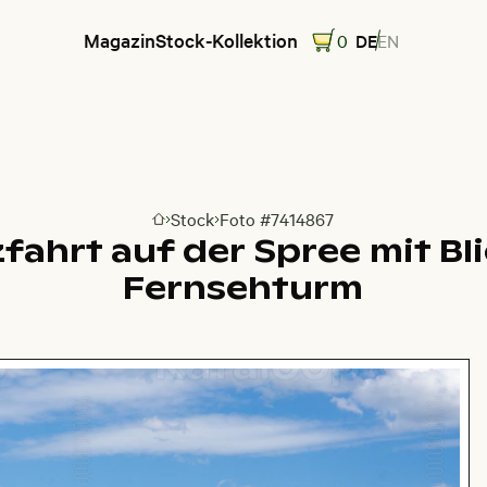
Magazin
Stock-Kollektion
0
DE
EN
Stock
Foto #7414867
Zur Homepage
ahrt auf der Spree mit Bli
Fernsehturm