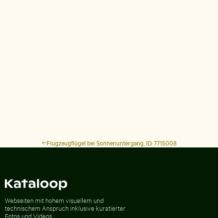
Flugzeugflügel bei Sonnenuntergang, ID: 7715008
Zur Homepage
Webseiten mit hohem visuellem und
technischem Anspruch inklusive kuratierter
Fotos und Videos.