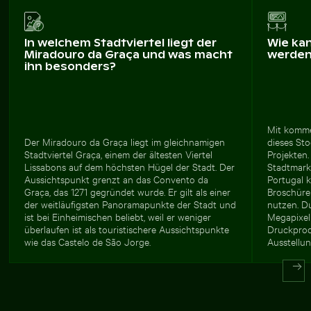
In welchem Stadtviertel liegt der
Wie ka
Miradouro da Graça und was macht
werde
ihn besonders?
Mit komme
Der Miradouro da Graça liegt im gleichnamigen
dieses Sto
Stadtviertel Graça, einem der ältesten Viertel
Projekten
Lissabons auf dem höchsten Hügel der Stadt. Der
Stadtmark
Aussichtspunkt grenzt an das Convento da
Portugal k
Graça, das 1271 gegründet wurde. Er gilt als einer
Broschüre
der weitläufigsten Panoramapunkte der Stadt und
nutzen. D
ist bei Einheimischen beliebt, weil er weniger
Megapixeln
überlaufen ist als touristischere Aussichtspunkte
Druckprod
wie das Castelo de São Jorge.
Ausstellun