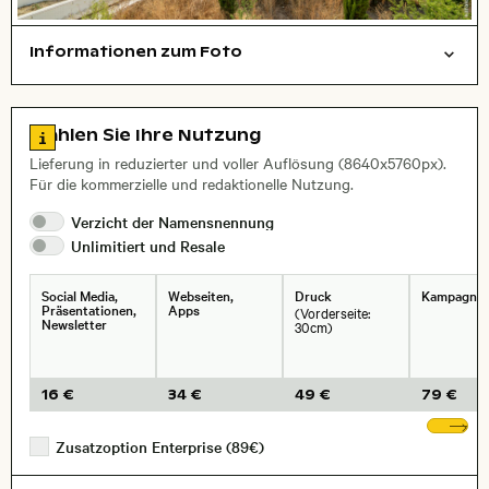
Informationen zum Foto
Städte/Gebäude
Layoutdatei zum Herunterladen öffnen
Name des abgebildeten Ortes,
Stadt,
Zu den Lizenzinformationen springen
Wählen Sie Ihre Nutzung
, Objektiv
Lieferung in reduzierter und voller Auflösung (8640x5760px).
Für die kommerzielle und redaktionelle Nutzung.
Verzicht der
Namensnennung
Unlimitiert und
Resale
Social Media,
Webseiten,
Druck
Kampagne
Präsentationen,
Apps
(Vorderseite:
Newsletter
30cm)
16 €
34 €
49 €
79 €
We
Zusatzoption Enterprise (89€)