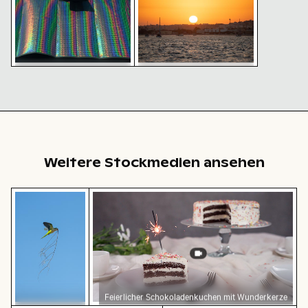
Lissabonner Skyline mit der
Ponte 25 de Abril
Farbenfrohe holografische
Sonnenuntergang über dem
Muster auf reflektierender
Wasser mit Silhouette der
Oberfläche
Stadt und Booten
Weitere Stockmedien ansehen
Mönchsittich im Flug mit Ästen vor blauem Himmel
Feierlicher Schokoladenkuchen mit Wun
Feierlicher Schokoladenkuchen mit Wunderkerze