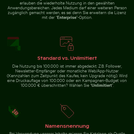
erlauben die wiederholte Nutzung in den gewählten
Anwendungsbereichen. Jedes Medium darf einer weiteren Person
zugänglich gemacht werden, es sei denn Sie erweitern die Lizenz
mit der “
Enterprise
”-Option.
Gefrorener Leuchtturm mit Eiszapfen am Pier
Professionelles
Prächtige Fassade des Wat Kanan Tempels in Phuket
Sonnenuntergang 
Kameraobjektiv
mit Reflexionen
auf
Glasoberfläche
Standard vs. Unlimitiert
Die Nutzung bis 100.000 ist immer abgedeckt: Z.B. Follower,
Newsletter-Empfänger oder monatliche Web/App-Nutzer
(Kennzahlen zum Zeitpunkt des Kaufes, kein Upgrade nötig). Wird
eine Druckauflage von 100.000 oder ein Kampagnen-Budget von
Prächtige Fassade des Wat Kanan Tempels in
100.000 € überschritten? Wählen Sie “
Unlimitiert
”.
Phuket
Sonnenuntergang
Seitenspiegel eines Autos mit Schnee bedeckt
Luftaufnahme des Dorfes Mand
an der Ponte 25
de Abril über dem
Tejo, Lissabon
Dramatischer Blitzschlag über ländlicher Landschaft
Modernes Wohnge
Namensnennung
Seitenspiegel eines Autos mit
Luftaufnahme des Dorfes Mandraki
Schnee bedeckt
auf der Insel Nisyros
Bei Verwendung unserer Inhalte müssen Sie Kataloop als Quelle