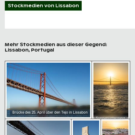
Stockmedien von
Lissabon
Mehr Stockmedien aus dieser Gegend:
Lissabon, Portugal
Brücke des 25. April über den Tejo in Lissabon
Sonnenuntergang a
Brücke des 25. April über den Tejo in Lissabon
Sonnenuntergang
Ponte 25 de Abril bei Sonnenuntergang mit Segelboot
Padrão dos Descobrimento
Sonnenunterg
an der Ponte 25
de Abril über dem
Tejo, Lissabon