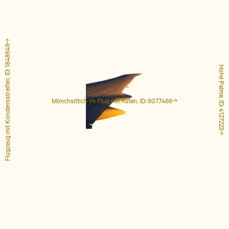
Flugzeug mit Kondensstreifen, ID: 1848649
Hohe Palme, ID: 4127223
Mönchsittich im Flug mit Ästen, ID: 6077466