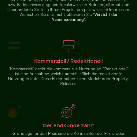
bzw. Bildnachweis angeben. Idealerweise in Bildnähe, alternativ an
einer anderen Stelle in Ihrem Projekt, beispielsweise im Impressum.
Wünschen Sie dies nicht, aktivieren Sie "
Verzicht der
Namensnennung
".
Dramatischer Blitzschlag über ländlicher
Modernes
Landschaft
Wohngebäude mit
Luftaufnahme von Laem Haad Beach, Koh Yao Yai
Mit Frost bedecktes Gras
Balkonen
Kommerziell / Redaktionell
“Kommerziell” deckt die kommerzielle Nutzung ab. “Redaktionell”
ist eine Ausnahme, welche ausschließlich die redaktionelle
Nutzung erlaubt. Diese Bilder haben keine Model- oder Property-
Releases.
Verschwommene Bewegung eines gelben Zuges am Bah
Silberreiher auf einem Boot in H
Luftaufnahme von Laem Haad
Mit Frost bedecktes Gras in
Beach, Koh Yao Yai
Winterlandschaft
Der Endkunde zählt
Silberreiher auf einem Boot
Grundlage für den Preis sind die Kennzahlen der Firma oder
Verschwommene Bewegung
in Holbox Island
eines gelben Zuges am