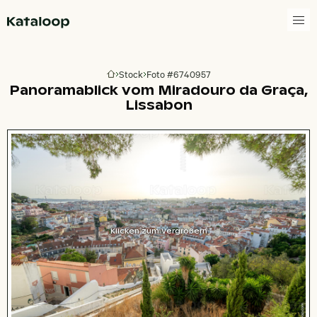
Zur Homepage
Stock
Foto #6740957
Zur Homepage
Panoramablick vom Miradouro da Graça,
Lissabon
Klicken zum Vergrößern