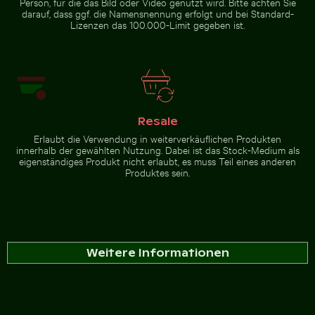
Person, für die das Bild oder Video genutzt wird. Bitte achten Sie
Bahnhof Museumsinsel,
darauf, dass ggf. die Namensnennung erfolgt und bei Standard-
Berlin
Lizenzen das 100.000-Limit gegeben ist.
Zur Stock-Kollektion
Resale
Erlaubt die Verwendung in weiterverkäuflichen Produkten
innerhalb der gewählten Nutzung. Dabei ist das Stock-Medium als
eigenständiges Produkt nicht erlaubt, es muss Teil eines anderen
Produktes sein.
Weitere Informationen