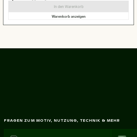
In den Warenkorb
Warenkorb anzeigen
Rosa W
olke im
Blauen
Him
m
el
FRAGEN ZUM MOTIV, NUTZUNG, TECHNIK & MEHR