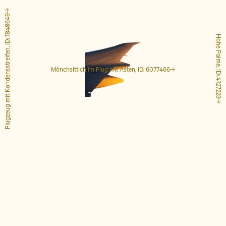
Flugzeug mit Kondensstreifen, ID: 1848649
Hohe Palme, ID: 4127223
Mönchsittich im Flug mit Ästen, ID: 6077466