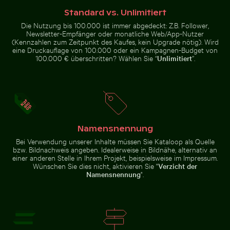
Vintage-Fahrrad auf Küstenweg in Kauai
Verschwommene Waldszene
Hand pustet Seifenblasen am
Chamarel Wasserfall umgeben
Meer
Standard vs. Unlimitiert
von üppigem Grün mit
Regenbogen, Mauritius
Die Nutzung bis 100.000 ist immer abgedeckt: Z.B. Follower,
Newsletter-Empfänger oder monatliche Web/App-Nutzer
(Kennzahlen zum Zeitpunkt des Kaufes, kein Upgrade nötig). Wird
eine Druckauflage von 100.000 oder ein Kampagnen-Budget von
100.000 € überschritten? Wählen Sie “
Unlimitiert
”.
Gelber Webervogel baut ein Nest in der Natur
Graureiher am Wasser sitze
Vintage-Fahrrad auf Küstenweg
Verschwommene Waldszene mit
in Kauai
Bewegungseffekt
Namensnennung
Bei Verwendung unserer Inhalte müssen Sie Kataloop als Quelle
Graureiher am Wasser sitzend
Neugierige Katze lugt unter weißem Tuch hervor
Felsige Küste am Paradise B
Gelber Webervogel baut ein Nest
bzw. Bildnachweis angeben. Idealerweise in Bildnähe, alternativ an
in der Natur
einer anderen Stelle in Ihrem Projekt, beispielsweise im Impressum.
Wünschen Sie dies nicht, aktivieren Sie "
Verzicht der
Namensnennung
".
Unteransicht der Brooklyn-Brücke mit Skyline von Man
Küstendünengräser am Sand
Neugierige Katze lugt unter
Felsige Küste am Paradise Beach,
weißem Tuch hervor
Kos