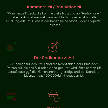
Kommerziell / Redaktionell
“Kommerziell” deckt die kommerzielle Nutzung ab. “Redaktionell”
ist eine Ausnahme, welche ausschließlich die redaktionelle
Nutzung erlaubt. Diese Bilder haben keine Model- oder Property-
Releases.
Wunderkerze mit Botschaft Budget verbrannt
Küstendünengräser am
Unteransicht der Brooklyn-
Sandstrand mit Meerblick
Brücke mit Skyline von
Manhattan, New York
Der Endkunde zählt
Wunderkerze mit Botschaft
Budget verbrannt
Grundlage für den Preis sind die Kennzahlen der Firma oder
Person, für die das Bild oder Video genutzt wird. Bitte achten Sie
darauf, dass ggf. die Namensnennung erfolgt und bei Standard-
Lizenzen das 100.000-Limit gegeben ist.
Zur Stock-Kollektion