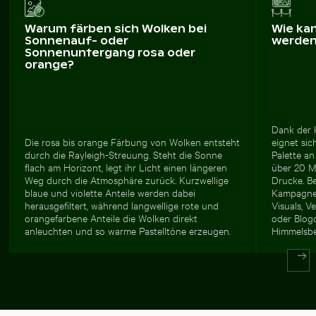
Warum färben sich Wolken bei
Wie ka
Sonnenauf- oder
werde
Sonnenuntergang rosa oder
orange?
Dank der 
Die rosa bis orange Färbung von Wolken entsteht
eignet sic
durch die Rayleigh-Streuung. Steht die Sonne
Palette an
flach am Horizont, legt ihr Licht einen längeren
über 20 M
Weg durch die Atmosphäre zurück. Kurzwellige
Drucke. Be
blaue und violette Anteile werden dabei
Kampagnen
herausgefiltert, während langwellige rote und
Visuals, 
orangefarbene Anteile die Wolken direkt
oder Blogc
anleuchten und so warme Pastelltöne erzeugen.
Himmelsbe