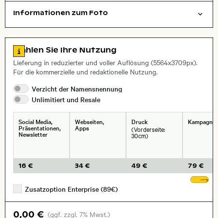
Informationen zum Foto
abstrakt/kreativ
Layoutdatei zum Herunterladen öffnen
Zu den Lizenzinformationen springen
Wählen Sie Ihre Nutzung
Lieferung in reduzierter und voller Auflösung (5564x3709px).
Für die kommerzielle und redaktionelle Nutzung.
Verzicht der
Namensnennung
Unlimitiert und
Resale
Social Media,
Webseiten,
Druck
Kampagne
Präsentationen,
Apps
(Vorderseite:
Newsletter
30cm)
16 €
34 €
49 €
79 €
We
Zusatzoption Enterprise (89€)
0,00 €
(ggf. zzgl. 7% Mwst.)