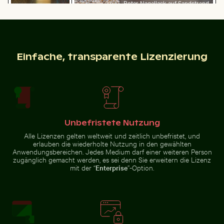
Roter Nagellack auf Sandstrand
Detailreiche
Tempellaterne mit
Dramatischer Blitzschlag über ländlicher Landschaft
Schöne Sonnenuntergangsw
goldenem Stupa
Einfache, transparente Lizenzierung
Brücke des 25. April über den Tejo in Lissabon
Zeitraffer eines verwelke
Dramatischer Blitzschlag über
Schöne
ländlicher Landschaft
Sonnenuntergangswolken mit
rosa Farbtönen
Unbefristete Nutzung
Alle Lizenzen gelten weltweit und zeitlich unbefristet, und
erlauben die wiederholte Nutzung in den gewählten
Anwendungsbereichen. Jedes Medium darf einer weiteren Person
Chamarel Wasserfall umgeben von üppigem Grün mit 
Hand pustet Seifenblasen 
Brücke des 25. April über den
Zeitraffer eines verwelkenden
zugänglich gemacht werden, es sei denn Sie erweitern die Lizenz
Tejo in Lissabon
Blumenarrangements
mit der “
Enterprise
”-Option.