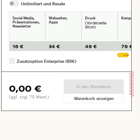
Unlimitiert und
Resale
Social Media,
Webseiten,
Druck
Kampagne
Präsentationen,
Apps
(Vorderseite:
Newsletter
30cm)
16 €
34 €
49 €
79 €
Wei
Zusatzoption Enterprise (89€)
0,00 €
In den Warenkorb
(ggf. zzgl. 7% Mwst.)
Warenkorb anzeigen