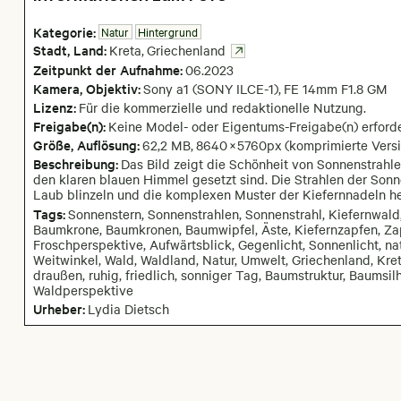
Kategorie:
Natur
Hintergrund
Stadt,
Land:
Kreta
,
Griechenland
Zeitpunkt der Aufnahme:
06
.
2023
Kamera
, Objektiv
:
Sony a1 (SONY ILCE-1)
,
FE 14mm F1.8 GM
Lizenz:
Für die kommerzielle und redaktionelle Nutzung.
Freigabe(n):
Keine Model- oder Eigentums-Freigabe(n) erforde
Größe, Auflösung:
62,2 MB
,
8640
×
5760
px
(komprimierte Versi
Beschreibung:
Das Bild zeigt die Schönheit von Sonnenstrahl
den klaren blauen Himmel gesetzt sind. Die Strahlen der Sonn
Laub blinzeln und die komplexen Muster der Kiefernnadeln h
Tags:
Sonnenstern, Sonnenstrahlen, Sonnenstrahl, Kiefernwal
Baumkrone, Baumkronen, Baumwipfel, Äste, Kiefernzapfen, Zap
Froschperspektive, Aufwärtsblick, Gegenlicht, Sonnenlicht, natü
Weitwinkel, Wald, Waldland, Natur, Umwelt, Griechenland, Kreta
draußen, ruhig, friedlich, sonniger Tag, Baumstruktur, Baumsil
Waldperspektive
Urheber:
Lydia Dietsch