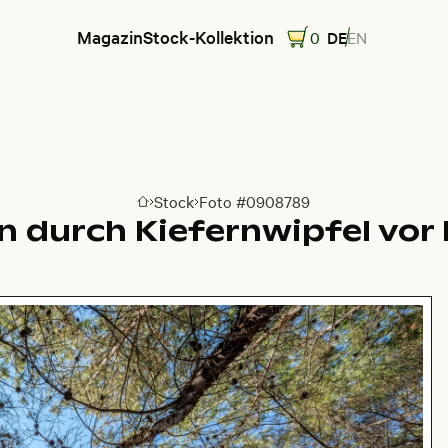
Magazin
Stock-Kollektion
0
DE
EN
Stock
Foto #0908789
Zur Homepage
n durch Kiefernwipfel vor