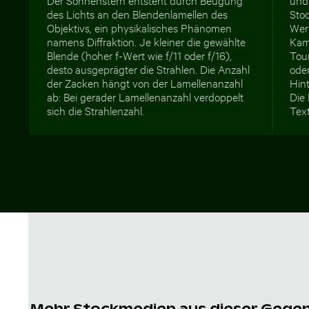
des Lichts an den Blendenlamellen des
Stoc
Objektivs, ein physikalisches Phänomen
Wer
namens Diffraktion. Je kleiner die gewählte
Kam
Blende (hoher f-Wert wie f/11 oder f/16),
Tou
desto ausgeprägter die Strahlen. Die Anzahl
oder
der Zacken hängt von der Lamellenanzahl
Hint
ab: Bei gerader Lamellenanzahl verdoppelt
Die 
sich die Strahlenzahl.
Tex
Mehr Stockmedien aus dieser Gege