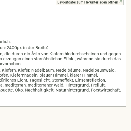
Layoutdatei zum Herunterladen öffnen
rlich.
on: 2400px in der Breite)
en, die durch die Äste von Kiefern hindurchscheinen und gegen
e erzeugen einen sternähnlichen Effekt, während sie durch das
ervorheben.
d, Kiefern, Kiefer, Nadelbaum, Nadelbäume, Nadelbaumwald,
fen, Kiefernnadeln, blauer Himmel, klarer Himmel,
rliches Licht, Tageslicht, Sterneffekt, Linsenreflexion,
, mediterran, mediterraner Wald, Hintergrund, Freiluft,
houette, Öko, Nachhaltigkeit, Naturhintergrund, Forstwirtschaft,