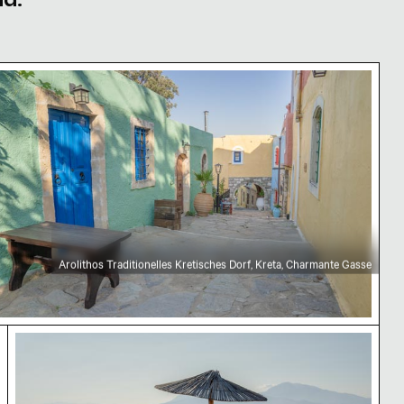
chaft
e
rolithos Traditionelles Kretisches Dorf, Kreta, Cha
Arolithos Traditionelles Kretisches Dorf, Kreta, Charmante Gasse
Sarantari Strand Szenerie mit Fahrrad und Holzba