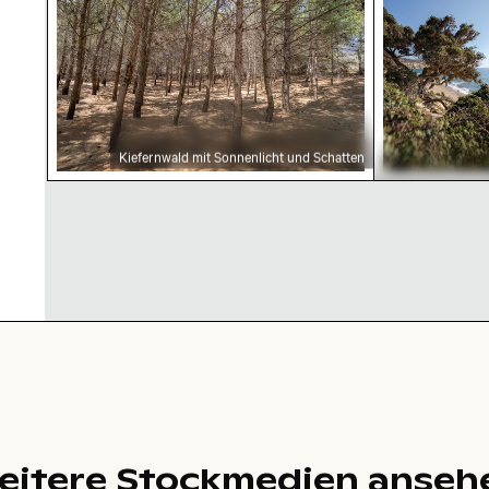
Kiefernwald mit Sonnenlicht und Schatten
Abgeschiedener
Strandspaziergan
umrahmt von
verwinkelten
Bäumen
eitere Stockmedien anseh