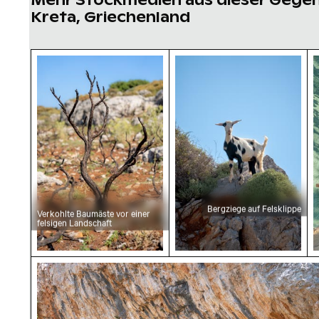
Kreta, Griechenland
Verkohlte Baumäste vor einer felsigen Lands
Bergziege auf Felsklipp
A
Bergziege auf Felsklippe
Verkohlte Baumäste vor einer
felsigen Landschaft
Naturdenkmal Voulismeno Aloni auf Kreta