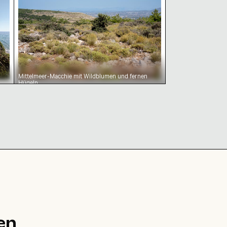
Mittelmeer-Macchie mit Wildblumen und fernen
Hügeln
g
en