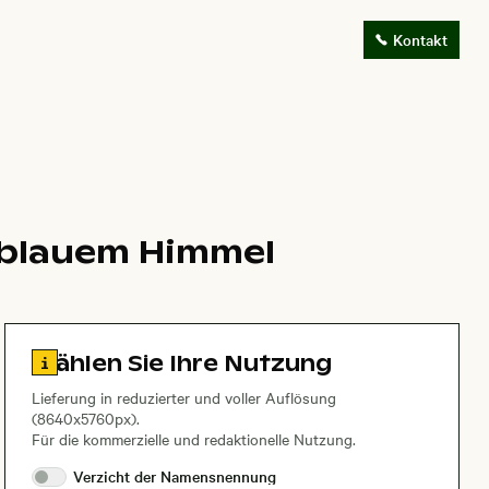
Kontakt
 blauem Himmel
Zu den Lizenzinformationen springen
Wählen Sie Ihre Nutzung
Lieferung in reduzierter und voller Auflösung
(8640x5760px).
Für die kommerzielle und redaktionelle Nutzung.
Verzicht der
Namensnennung