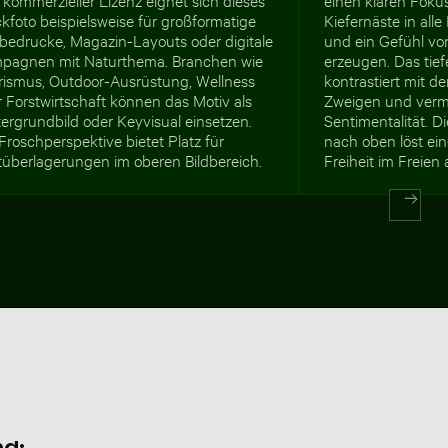
kfoto beispielsweise für großformatige
Kiefernäste in all
bedrucke, Magazin-Layouts oder digitale
und ein Gefühl von
pagnen mit Naturthema. Branchen wie
erzeugen. Das tie
rismus, Outdoor-Ausrüstung, Wellness
kontrastiert mit d
 Forstwirtschaft können das Motiv als
Zweigen und verm
ergrundbild oder Keyvisual einsetzen.
Sentimentalität. D
Froschperspektive bietet Platz für
nach oben löst ein
tüberlagerungen im oberen Bildbereich.
Freiheit im Freien 
nd: