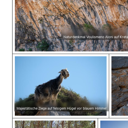
Naturdenkmal Voulismeno Aloni auf Kreta
Majestätische Ziege auf felsigem Hügel vor b
Neugier
Majestätische Ziege auf felsigem Hügel vor blauem Himmel
Kiefernwald mit Sonnenlicht und Schatten
Abgeschied