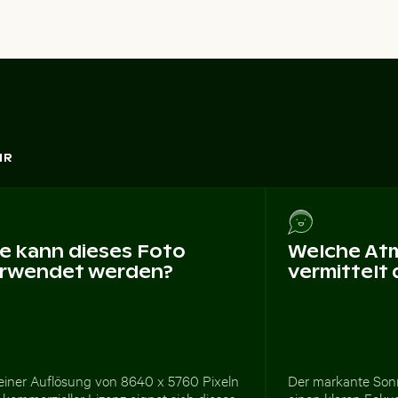
HR
e kann dieses Foto
Welche At
rwendet werden?
vermittelt
 einer Auflösung von 8640 x 5760 Pixeln
Der markante Sonne
kommerzieller Lizenz eignet sich dieses
einen klaren Foku