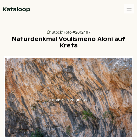
Zur Homepage
Stock
Foto #2612497
Zur Homepage
Naturdenkmal Voulismeno Aloni auf
Kreta
Klicken zum Vergrößern