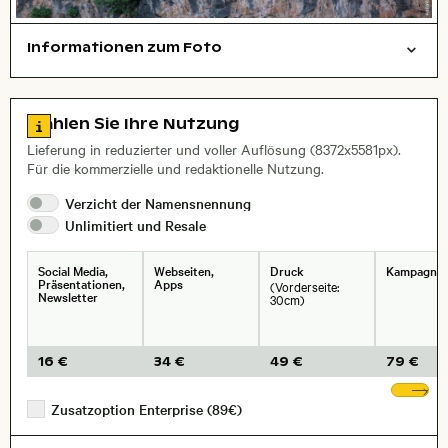
Informationen zum Foto
Natur
Hintergrund
Textur
Layoutdatei zum Herunterladen öffnen
Name des abgebildeten Ortes,
Stadt,
Zu den Lizenzinformationen springen
Wählen Sie Ihre Nutzung
, Objektiv
Lieferung in reduzierter und voller Auflösung (8372x5581px).
Für die kommerzielle und redaktionelle Nutzung.
Verzicht der
Namensnennung
Unlimitiert und
Resale
Social Media,
Webseiten,
Druck
Kampagne
Präsentationen,
Apps
(Vorderseite:
Newsletter
30cm)
16 €
34 €
49 €
79 €
We
Zusatzoption Enterprise (89€)