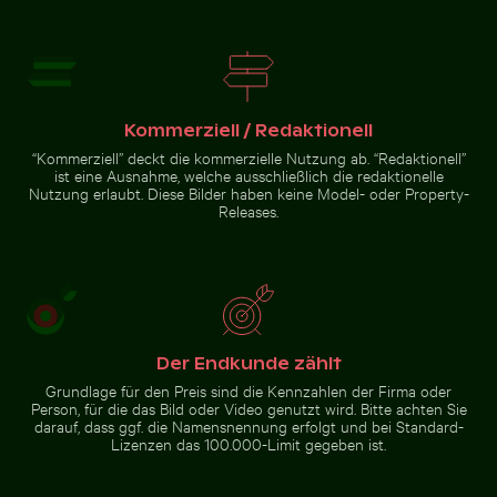
Brauner Pelikan auf Holzpfosten am Meer
Biene bei der Bestäubung von
Blick auf Joshua-Bäume in
rosa Kirschblüten im Frühling
Wüstenlandschaft
Kommerziell / Redaktionell
“Kommerziell” deckt die kommerzielle Nutzung ab. “Redaktionell”
ist eine Ausnahme, welche ausschließlich die redaktionelle
Nutzung erlaubt. Diese Bilder haben keine Model- oder Property-
Releases.
Brauner
Pelikan auf
Holzpfosten
am Meer
Zur Stock-Kollektion
Der Endkunde zählt
Grundlage für den Preis sind die Kennzahlen der Firma oder
Person, für die das Bild oder Video genutzt wird. Bitte achten Sie
darauf, dass ggf. die Namensnennung erfolgt und bei Standard-
Lizenzen das 100.000-Limit gegeben ist.