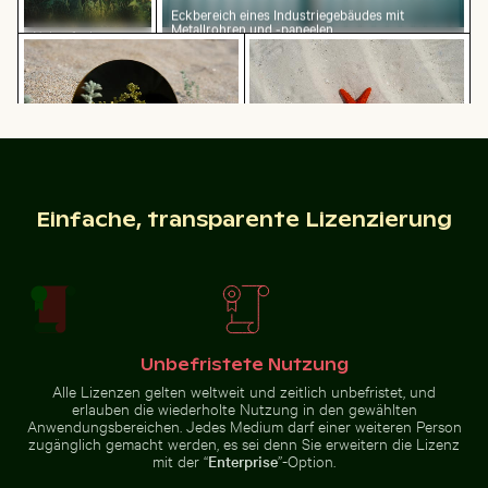
Eckbereich eines Industriegebäudes mit
Metallrohren und -paneelen
Nahaufnahme
Runder Spiegel reflektiert Pflanzen in sandiger Lands
Helle orangefarbene Seest
eines lebhaften
Kaktus in
natürlicher
Umgebung
Felsformationen des Ferdinandsteins im Nationalpark
Schneebedecktes Verkehrs
Baumsilhouet
Runder Spiegel reflektiert
Helle orangefarbene Seestern am
Pflanzen in sandiger Landschaft
Sandstrand
Einfache, transparente Lizenzierung
Neugierige rote Katze blickt hinter blauer Tür hervor
Schilf am ruhigen Seeufer bei Dämme
Felsformationen des
Baumsilhouette vor
Unbefristete Nutzung
Schneebedecktes
Ferdinandsteins im Nationalpark
Sonnenuntergangshimmel
Verkehrsschild in
Sächsische Schweiz
in Los Angeles
Alle Lizenzen gelten weltweit und zeitlich unbefristet, und
städtischer
Umgebung
erlauben die wiederholte Nutzung in den gewählten
Anwendungsbereichen. Jedes Medium darf einer weiteren Person
zugänglich gemacht werden, es sei denn Sie erweitern die Lizenz
mit der “
Enterprise
”-Option.