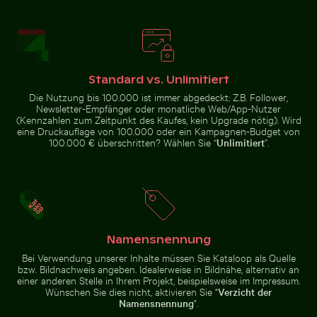
Schilf am ruhigen Seeufer bei Dämmerung
Neugierige rote
Katze blickt hinter
Mann auf Motorrad an belebter Kreuzung in Hanoi
Barbary-Makaken K
blauer Tür hervor
Standard vs. Unlimitiert
Die Nutzung bis 100.000 ist immer abgedeckt: Z.B. Follower,
Newsletter-Empfänger oder monatliche Web/App-Nutzer
(Kennzahlen zum Zeitpunkt des Kaufes, kein Upgrade nötig). Wird
eine Druckauflage von 100.000 oder ein Kampagnen-Budget von
100.000 € überschritten? Wählen Sie “
Unlimitiert
”.
Mann auf Motorrad an belebter Kreuzung in
Hanoi
Barbary-Makaken
Getarnte Krabbe am Sandstrand
Malerische Aussicht auf die I
Kuscheln am
Affenfelsen in
Gibraltar
Namensnennung
Bei Verwendung unserer Inhalte müssen Sie Kataloop als Quelle
bzw. Bildnachweis angeben. Idealerweise in Bildnähe, alternativ an
Getarnte Krabbe am Sandstrand
einer anderen Stelle in Ihrem Projekt, beispielsweise im Impressum.
Biene bei der Bestäubung von rosa Kirschblüten im Frü
Blick auf Joshua-Bäume in 
Malerische Aussicht auf die Insel
Wünschen Sie dies nicht, aktivieren Sie "
Verzicht der
Kastri mit Kapelle
Namensnennung
".