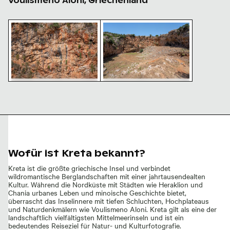
Voulismeno Aloni, Griechenland
Naturdenkmal Voulismeno Aloni auf Kreta, Griechenla
Naturdenkmal Voulismeno Aloni 
Naturdenkmal Voulismeno
Naturdenkmal Voulismeno
Aloni auf Kreta,
Aloni auf Kreta,
Griechenland
Griechenland
Wofür ist Kreta bekannt?
Kreta ist die größte griechische Insel und verbindet
wildromantische Berglandschaften mit einer jahrtausendealten
Kultur. Während die Nordküste mit Städten wie Heraklion und
Chania urbanes Leben und minoische Geschichte bietet,
überrascht das Inselinnere mit tiefen Schluchten, Hochplateaus
und Naturdenkmälern wie Voulismeno Aloni. Kreta gilt als eine der
landschaftlich vielfältigsten Mittelmeerinseln und ist ein
bedeutendes Reiseziel für Natur- und Kulturfotografie.