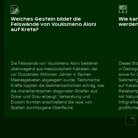
Welches Gestein bildet die
Wie ka
Felswände von Voulismeno Aloni
werde
auf Kreta?
Die Felswände von Voulismeno Aloni bestehen
Dieses Sto
überwiegend aus mesozoischem Kalkstein, der
in Geolog
vor Dutzenden Millionen Jahren in flachen
sowie für 
Meeresgebieten abgelagert wurde. Tektonische
Sedimentg
Kräfte kippten die Sedimentschichten schräg, was
auf Katalo
die charakteristischen diagonalen Streifen aus
Reisekamp
Ocker und Grau erzeugt. Verkarstung und
mit Naturs
Erosion formten anschließend die raue, von
Infografik
Spalten durchzogene Oberfläche.
großforma