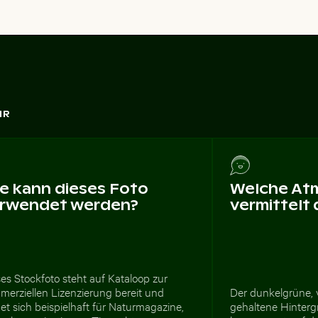
HR
e kann dieses Foto
Welche At
rwendet werden?
vermittelt
es Stockfoto steht auf Kataloop zur
merziellen Lizenzierung bereit und
Der dunkelgrüne, 
et sich beispielhaft für Naturmagazine,
gehaltene Hinterg