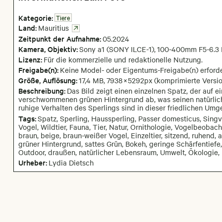
Kategorie:
Tiere
Land:
Mauritius
Zeitpunkt der Aufnahme:
05
.
2024
Kamera
, Objektiv
:
Sony a1 (SONY ILCE-1)
,
100-400mm F5-6.3 
Lizenz:
Für die kommerzielle und redaktionelle Nutzung.
Freigabe(n):
Keine Model- oder Eigentums-Freigabe(n) erforde
Größe, Auflösung:
17,4 MB
,
7938
×
5292
px
(komprimierte Versio
Beschreibung:
Das Bild zeigt einen einzelnen Spatz, der auf e
verschwommenen grünen Hintergrund ab, was seinen natürlich
ruhige Verhalten des Sperlings sind in dieser friedlichen Umg
Tags:
Spatz, Sperling, Haussperling, Passer domesticus, Singv
Vogel, Wildtier, Fauna, Tier, Natur, Ornithologie, Vogelbeobac
braun, beige, braun-weißer Vogel, Einzeltier, sitzend, ruhend, 
grüner Hintergrund, sattes Grün, Bokeh, geringe Schärfentiefe, 
Outdoor, draußen, natürlicher Lebensraum, Umwelt, Ökologie, N
Urheber:
Lydia Dietsch