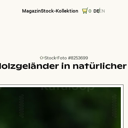
Magazin
Stock-Kollektion
0
DE
EN
Stock
Foto #8253699
Zur Homepage
Holzgeländer in natürlich