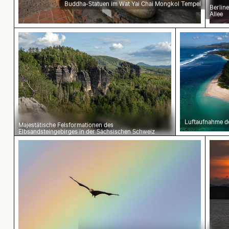
Buddha-Statuen im Wat Yai Chai Mongkol Tempel
Berlin
Allee
Majestätische Felsformationen des Elbsandstei
Luftaufnahm
Luftaufnahme de
Majestätische Felsformationen des
Elbsandsteingebirges in der Sächsischen Schweiz
Flughund im farbenfrohen Himmel gleitend
Sonn