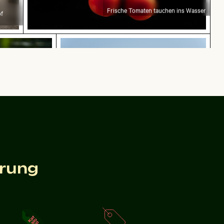
Frische Tomaten tauchen ins Wasser
f
l de Antequera
 zwischen Seerosenblättern im Teich
Strandliegen und Sonnenschirme am 
Strandliegen und Sonnenschirme am Sandstrand
erosenblättern im
erung