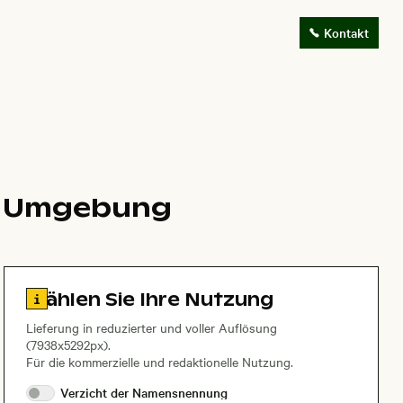
Kontakt
er Umgebung
Zu den Lizenzinformationen springen
Wählen Sie Ihre Nutzung
Lieferung in reduzierter und voller Auflösung
(7938x5292px).
Für die kommerzielle und redaktionelle Nutzung.
Verzicht der
Namensnennung