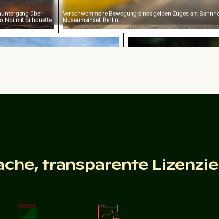
untergang über
Verschwommene Bewegung eines gelben Zuges am Bahnho
o Noi mit Silhouette
Museumsinsel, Berlin
sche Ansicht der Kalksteinformationen im El Torca
Knospe einer Seerose
he Ansicht der Kalksteinformationen im El
Knospe einer Seerose zwischen Se
e Antequera
Teich
ache, transparente Lizenzi