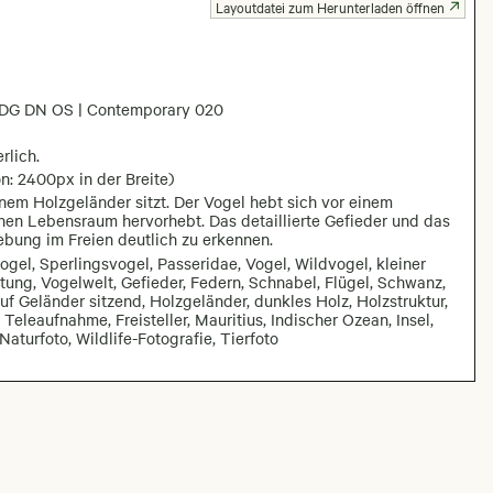
Layoutdatei zum Herunterladen öffnen
DG DN OS | Contemporary 020
rlich.
n: 2400px in der Breite)
inem Holzgeländer sitzt. Der Vogel hebt sich vor einem
en Lebensraum hervorhebt. Das detaillierte Gefieder und das
ebung im Freien deutlich zu erkennen.
ogel, Sperlingsvogel, Passeridae, Vogel, Wildvogel, kleiner
htung, Vogelwelt, Gefieder, Federn, Schnabel, Flügel, Schwanz,
auf Geländer sitzend, Holzgeländer, dunkles Holz, Holzstruktur,
Teleaufnahme, Freisteller, Mauritius, Indischer Ozean, Insel,
aturfoto, Wildlife-Fotografie, Tierfoto