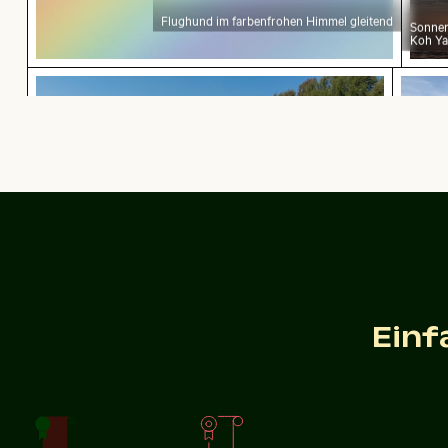
Flughund im farbenfrohen Himmel gleitend
Sonnen
Koh Ya
Einsamer Spaziergang am Thai Mueang Strand
Maleri
Einsamer Spaziergang am Thai Mueang Strand
Malerisc
Torcal d
Modernes Wohngebäude mit Balkonen
Blaue Sanduhr am Sandstrand
Einf