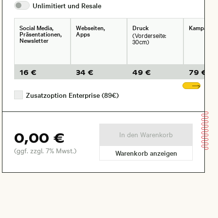
Unlimitiert und
Resale
Social Media,
Webseiten,
Druck
Kampagne
Präsentationen,
Apps
(Vorderseite:
Newsletter
30cm)
16 €
34 €
49 €
79 €
Wei
Zusatzoption Enterprise (89€)
0,00 €
In den Warenkorb
(ggf. zzgl. 7% Mwst.)
Warenkorb anzeigen