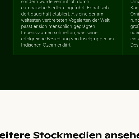
sondern wurde vermutlich durch
Umw
europäische Siedler eingeführt. Er hat sich
Kam
dort dauerhaft etabliert. Als eine der am
Orn
weitesten verbreiteten Vogelarten der Welt
rund
passt er sich menschlich geprägten
gro
Lebensräumen schnell an, was seine
oder
erfolgreiche Besiedlung von Inselgruppen im
eins
Indischen Ozean erklärt.
Des
eitere Stockmedien anseh