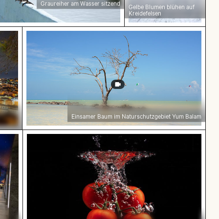
Graureiher am Wasser sitzend
Gelbe Blumen blühen auf
Kreidefelsen
t Aussichtspunkt Miradouro da Graça
Einsamer Baum im Naturschutzgebiet Yum Ba
Einsamer Baum im Naturschutzgebiet Yum Balam
en Zuges am Bahnhof Museumsinsel, Berlin
Frische Tomaten tauchen ins Wasser