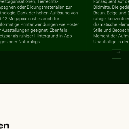
eltorganisationen, Tierrechts-
konsequent auf de
pagnen oder Bildungsmaterialien zur
Bildmitte. Die ge
ithologie. Dank der hohen Auflösung von
Braun, Beige und 
 42 Megapixeln ist es auch für
ruhige, konzentri
ßformatige Printanwendungen wie Poster
dramatische Elemen
 Ausstellungen geeignet. Ebenfalls
Stille und Beobach
etzbar als ruhiger Hintergrund in App-
Moment der Aufme
igns oder Naturblogs.
Unauffällige in der
en