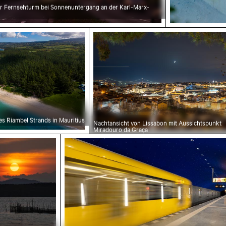
er Fernsehturm bei Sonnenuntergang an der Karl-Marx-
ngebirges in der Sächsischen Schweiz
e des Riambel Strands in Mauritius
Nachtansicht von Lissabon mi
s Riambel Strands in Mauritius
Nachtansicht von Lissabon mit Aussichtspunkt
Miradouro da Graça
enuntergang über Koh Yao Noi mit Silhouette
Verschwommene Bewegung eines gelb