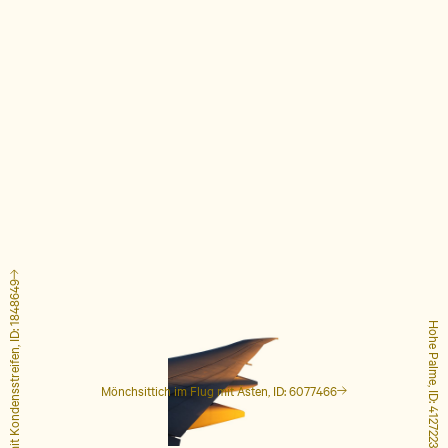
Flugzeug mit Kondensstreifen, ID: 1848649
Hohe Palme, ID: 4127223
Mönchsittich im Flug mit Ästen, ID: 6077466