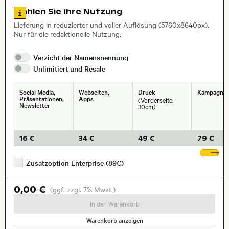
Zu den Lizenzinformationen springen
Wählen Sie Ihre Nutzung
, Objektiv
Lieferung in reduzierter und voller Auflösung (5760x8640px).
Nur für die redaktionelle Nutzung.
Verzicht der
Namensnennung
Unlimitiert und
Resale
Social Media,
Webseiten,
Druck
Kampagne
Präsentationen,
Apps
(Vorderseite:
Newsletter
30cm)
16 €
34 €
49 €
79 €
We
Zusatzoption Enterprise (89€)
0,00 €
(ggf. zzgl. 7% Mwst.)
In den Warenkorb
Warenkorb anzeigen