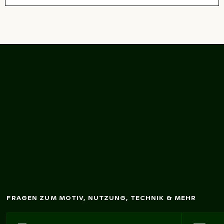
Städtische
pel und
Straßenszene m
it
gelber Am
Taxis
FRAGEN ZUM MOTIV, NUTZUNG, TECHNIK & MEHR