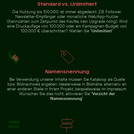
Standard vs. Unlimitiert
Die Nutzung bis 100.000 ist immer abgedeckt: Z.B. Follower,
Newsletter-Empfänger oder monatliche Web/App-Nutzer
(Kennzahlen zum Zeitpunkt des Kaufes, kein Upgrade nötig). Wird
eine Druckauflage von 100.000 oder ein Kampagnen-Budget von
100.000 € überschritten? Wählen Sie “
Unlimitiert
”.
Dreifarbige Katze streckt sich unter Obststand
Verkohlte
Verkehr am Ratchaprasong-Kreuzung in Bangkok
Hand hält Spiegel mit Spieg
Baumäste vor
einer felsigen
Landschaft
Namensnennung
Bei Verwendung unserer Inhalte müssen Sie Kataloop als Quelle
bzw. Bildnachweis angeben. Idealerweise in Bildnähe, alternativ an
Steinhaufen im Zen-Stil in natürlicher Umgebung mit 
Leuchtend Rote Tropische Pflanze mit Zarte
Stapel von verschiedenen Schoko
Verkehr am Ratchaprasong-
Hand hält Spiegel mit Spiegelung
einer anderen Stelle in Ihrem Projekt, beispielsweise im Impressum.
Kreuzung in Bangkok
von rosa Blumen
Wünschen Sie dies nicht, aktivieren Sie "
Verzicht der
Namensnennung
".
Stapel von verschiedenen
Schokoladentafeln mit
Leuchtend