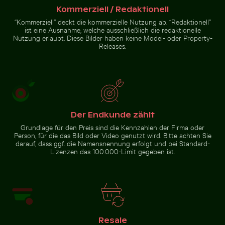
Steinhaufen
Nüssen
Rote
Kommerziell / Redaktionell
im Zen-Stil
Tropische
in
Pflanze
“Kommerziell” deckt die kommerzielle Nutzung ab. “Redaktionell”
natürlicher
Zur Stock-Kollektion
mit Zarten
Umgebung
ist eine Ausnahme, welche ausschließlich die redaktionelle
Blüten
mit
Nutzung erlaubt. Diese Bilder haben keine Model- oder Property-
Sonnenlicht
Releases.
Der Endkunde zählt
Grundlage für den Preis sind die Kennzahlen der Firma oder
Person, für die das Bild oder Video genutzt wird. Bitte achten Sie
darauf, dass ggf. die Namensnennung erfolgt und bei Standard-
Lizenzen das 100.000-Limit gegeben ist.
Resale