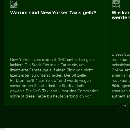
Warum sind New Yorker Taxis gelb?
Wie ka
werde
Dieses Sto
New Yorker Taxis sind seit 1967 einheitlich gelb
redaktione
lackiert. Die Stadt führte die Farbe ein, um
beispielha
lizenzierte Fahrzeuge auf einen Blick von nicht
Online-Ar
lizenzierten zu unterscheiden. Der offizielle
amerikanis
Farbton heißt "Taxi Yellow" und wurde wegen
redaktione
seiner hohen Sichtbarkeit im Stadtverkehr
Bildungsm
gewählt. Die NYC Taxi and Limousine Commission
amerikani
schreibt diese Farbe bis heute verbindlich vor.
authentisc