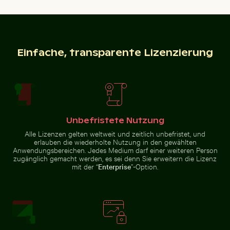
Seitenspiegel eines Autos mit Schnee bedeckt
Einfache, transparente Lizenzierung
Baumsilhouette vor
Sonnenuntergangshimmel
Rosa Seerosen auf einem Teich
Nahaufnahme von frischen g
in Los Angeles
Unbefristete Nutzung
Alle Lizenzen gelten weltweit und zeitlich unbefristet, und
Rosa Seerosen auf einem Teich
Verbranntes Streichholz mit Budget-Text
Café-Tisch im Freien mit ros
Nahaufnahme von frischen
erlauben die wiederholte Nutzung in den gewählten
grünen Blättern mit Wirbeleffekt
Anwendungsbereichen. Jedes Medium darf einer weiteren Person
zugänglich gemacht werden, es sei denn Sie erweitern die Lizenz
mit der “
Enterprise
”-Option.
Verkohlte Baumäste vor einer felsigen Landschaft
Dreifarbige Katze streckt sich unter
Verbranntes Streichholz mit
Café-Tisch im Freien mit rosa
Budget-Text
Tulpen