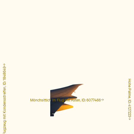
Flugzeug mit Kondensstreifen, ID: 1848649
Hohe Palme, ID: 4127223
Mönchsittich im Flug mit Ästen, ID: 6077466