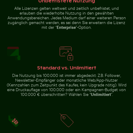
Unbefristete Nutzung
Alle Lizenzen gelten weltweit und zeitlich unbefristet, und
erlauben die wiederholte Nutzung in den gewählten
Anwendungsbereichen. Jedes Medium darf einer weiteren Person
Barbary-Makaken Kuscheln am Affenfelsen in Gibraltar
Flugzeug über den Wolken
Majestätischer Pfau mit
Prächtige Fassade des Wat Kanan
zugänglich gemacht werden, es sei denn Sie erweitern die Lizenz
prächtigem Gefieder
Tempels in Phuket
mit der “
Enterprise
”-Option.
Flugzeug über den Wolken
Standard vs. Unlimitiert
Barbary-Makaken
Die Nutzung bis 100.000 ist immer abgedeckt: Z.B. Follower,
Sandweg zur Insel Ko Nui
Sonnenuntergang über Ste
Kuscheln am
Affenfelsen in
Newsletter-Empfänger oder monatliche Web/App-Nutzer
Gibraltar
(Kennzahlen zum Zeitpunkt des Kaufes, kein Upgrade nötig). Wird
eine Druckauflage von 100.000 oder ein Kampagnen-Budget von
100.000 € überschritten? Wählen Sie “
Unlimitiert
”.
Sandweg zur Insel Ko Nui
Holzschlitten auf Schnee mit ziehender Person
Zeitraffer von blühenden rosa 
Sonnenuntergang über Steg mit
Strohdachunterstand