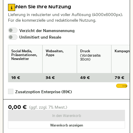
Zu den Lizenzinformationen springen
Wählen Sie Ihre Nutzung
Lieferung in reduzierter und voller Auflösung (4000x6000px).
Für die kommerzielle und redaktionelle Nutzung.
Verzicht der
Namensnennung
Unlimitiert und
Resale
Social Media,
Webseiten,
Druck
Kampagne
Präsentationen,
Apps
(Vorderseite:
Newsletter
30cm)
16 €
34 €
49 €
79 €
We
Zusatzoption Enterprise (89€)
0,00 €
(ggf. zzgl. 7% Mwst.)
In den Warenkorb
Warenkorb anzeigen