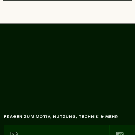
Tropischer Strand m
it
bunten Booten und
üppigem
G
rün
FRAGEN ZUM MOTIV, NUTZUNG, TECHNIK & MEHR