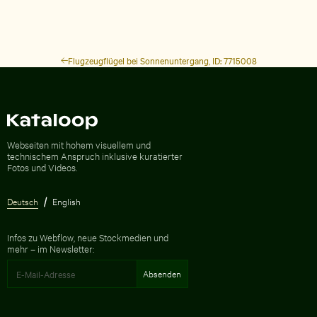
Flugzeugflügel bei Sonnenuntergang, ID: 7715008
Zur Homepage
Webseiten mit hohem visuellem und
technischem Anspruch inklusive kuratierter
Fotos und Videos.
Deutsch
English
Infos zu Webflow, neue Stockmedien und
mehr – im Newsletter: