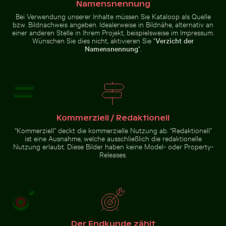
Namensnennung
Bei Verwendung unserer Inhalte müssen Sie Kataloop als Quelle
bzw. Bildnachweis angeben. Idealerweise in Bildnähe, alternativ an
einer anderen Stelle in Ihrem Projekt, beispielsweise im Impressum.
Buddha-Statuen im Wat Yai Chai Mongkol Tempel
Einsamer Spaziergang am Tha
Zeitraffer von blühenden rosa Lilien
Holzschlitten auf Schnee mit
Wünschen Sie dies nicht, aktivieren Sie "
Verzicht der
ziehender Person
Namensnennung
".
Schwalbenschwanz auf rosa Kleeblüte
Buddha-Statuen im Wat Yai
Einsamer Spaziergang am Thai
Chai Mongkol Tempel
Mueang Strand
Kommerziell / Redaktionell
“Kommerziell” deckt die kommerzielle Nutzung ab. “Redaktionell”
ist eine Ausnahme, welche ausschließlich die redaktionelle
Nutzung erlaubt. Diese Bilder haben keine Model- oder Property-
Releases.
Schwalbenschwanz auf rosa
Kleeblüte
Zur Stock-Kollektion
Der Endkunde zählt