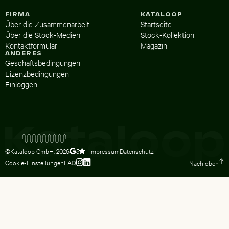
FIRMA
KATALOOP
Über die Zusammenarbeit
Startseite
Über die Stock-Medien
Stock-Kollektion
Kontaktformular
Magazin
ANDERES
Geschäftsbedingungen
Lizenzbedingungen
Einloggen
©Kataloop GmbH,
2026
Impressum
Datenschutz
5
Cookie-Einstellungen
FAQ
Nach oben
Zum Instagram Profil von Lydia Dietsc
Zum LinkedIn Profil von Lydia Dietsc