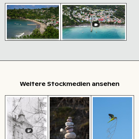
Tropischer Strand mit Booten und Pier in Küstendorf
Drohnenaufnahme der Küste vo
Drohnenaufnahme der Küste von
Tropischer Strand mit
Canaries
Booten und Pier in
Küstendorf
Weitere Stockmedien ansehen
Historisches Gebäude mit Turm im Winter
Steinhaufen im Zen-Stil in natürlic
Mönchsittich im Fl