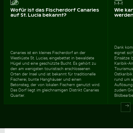
Wofür ist das Fischerdorf Canaries
Wie ka
auf St. Lucia bekannt?
werde
Dank komm
Canaries ist ein kleines Fischerdorf an der
eignet sich
Westküste St. Lucias, eingebettet in bewaldete
Einsätze: 
Hügel und eine geschützte Bucht. Es gehört zu
Karibik-A
den am wenigsten touristisch erschlossenen
Tourismusw
Orten der Insel und ist bekannt für traditionelle
Ostkaribi
Fischerei, bunte Hanghäuser und einen
rund um au
Betonsteg, der von lokalen Fischern genutzt wird.
Auflösung
Das Dorf liegt im gleichnamigen Distrikt Canaries
zudem Gro
Quarter.
Bildbearbe