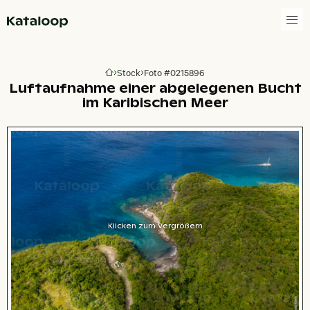
Zur Homepage
Stock
Foto #0215896
Zur Homepage
Luftaufnahme einer abgelegenen Bucht
im Karibischen Meer
Klicken zum Vergrößern