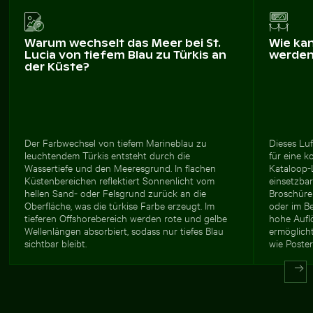
Warum wechselt das Meer bei St.
Wie ka
Lucia von tiefem Blau zu Türkis an
werde
der Küste?
Der Farbwechsel von tiefem Marineblau zu
Dieses Luf
leuchtendem Türkis entsteht durch die
für eine 
Wassertiefe und den Meeresgrund. In flachen
Kataloop-
Küstenbereichen reflektiert Sonnenlicht vom
einsetzbar
hellen Sand- oder Felsgrund zurück an die
Broschüren
Oberfläche, was die türkise Farbe erzeugt. Im
oder im Be
tieferen Offshorebereich werden rote und gelbe
hohe Aufl
Wellenlängen absorbiert, sodass nur tiefes Blau
ermöglich
sichtbar bleibt.
wie Poster