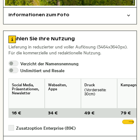
Informationen zum Foto
Luftaufnahme
Natur
Hintergrund
Layoutdatei zum Herunterladen öffnen
Name des abgebildeten Ortes,
Stadt,
Zu den Lizenzinformationen springen
Wählen Sie Ihre Nutzung
, Objektiv
Lieferung in reduzierter und voller Auflösung (5464x3640px).
Für die kommerzielle und redaktionelle Nutzung.
Verzicht der
Namensnennung
Unlimitiert und
Resale
Social Media,
Webseiten,
Druck
Kampagne
Präsentationen,
Apps
(Vorderseite:
Newsletter
30cm)
16 €
34 €
49 €
79 €
We
Zusatzoption Enterprise (89€)