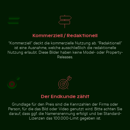
Küstendünengräser am Sandstrand mit
Meerblick
Nahaufnahme
Luftaufnahme des Dorfes Mandraki auf der Insel Nisy
Schnorchler im weiten bl
eines grünen
Kaktus mit
scharfen Dornen
Kommerziell / Redaktionell
“Kommerziell” deckt die kommerzielle Nutzung ab. “Redaktionell”
ist eine Ausnahme, welche ausschließlich die redaktionelle
Nutzung erlaubt. Diese Bilder haben keine Model- oder Property-
Detailreiche Tempellaterne mit goldenem Stupa
Luftaufnahme des Dorfes Mandraki
Schnorchler im weiten blauen
Releases.
auf der Insel Nisyros
Ozean unter klarem Himmel
Detailreiche
Der Endkunde zählt
Tempellaterne
mit goldenem
Grundlage für den Preis sind die Kennzahlen der Firma oder
Stupa
Person, für die das Bild oder Video genutzt wird. Bitte achten Sie
Zur Stock-Kollektion
darauf, dass ggf. die Namensnennung erfolgt und bei Standard-
Lizenzen das 100.000-Limit gegeben ist.