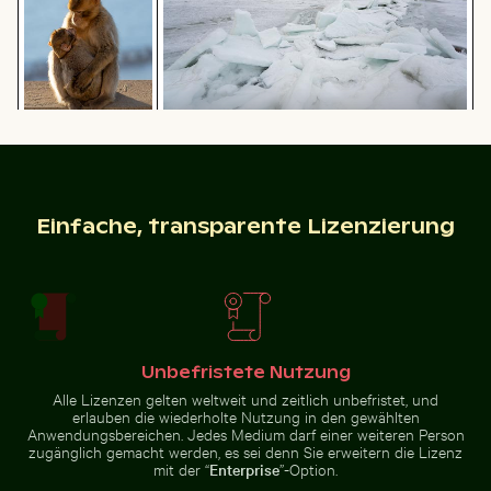
Gefrorene Landschaft am Thiessower Haken,
Barbary-Makaken
Rügen
Reiher fängt Fisch in den klaren Gewässern von Holbox
Reisender im Parq
Kuscheln am
Affenfelsen in
Gibraltar
Einfache, transparente Lizenzierung
Reiher fängt Fisch in den klaren Gewässern von
Holbox Island
Reisender im
Seebrücke Sellin im Winter
Zerstreute Eisscherben au
Parque Nacional
Unbefristete Nutzung
Cahuita, Limón,
Costa Rica
Alle Lizenzen gelten weltweit und zeitlich unbefristet, und
erlauben die wiederholte Nutzung in den gewählten
Anwendungsbereichen. Jedes Medium darf einer weiteren Person
zugänglich gemacht werden, es sei denn Sie erweitern die Lizenz
mit der “
Enterprise
”-Option.