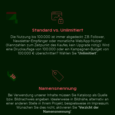
Seebrücke Sellin im Winter
Blühende Kirschblüten im Frühling
Junge Pflanze wächst am Sandstrand
Herbstliche Bi
Zerstreute Eisscherben auf
gefrorenem See
Standard vs. Unlimitiert
Die Nutzung bis 100.000 ist immer abgedeckt: Z.B. Follower,
Newsletter-Empfänger oder monatliche Web/App-Nutzer
Junge Pflanze wächst am
Unteransicht der Brooklyn-Brücke mit Skyline von Man
Küstenblick auf Mandraki mit
(Kennzahlen zum Zeitpunkt des Kaufes, kein Upgrade nötig). Wird
Blühende
Sandstrand
Kirschblüten
eine Druckauflage von 100.000 oder ein Kampagnen-Budget von
Herbstliche
im Frühling
100.000 € überschritten? Wählen Sie “
Unlimitiert
”.
Birken am
Hahneberg
in Berlin im
goldenen
Licht
Küstendünengräser am Sandstrand mit Meerblick
Nahaufnahme eine
Küstenblick auf Mandraki mit
Unteransicht der Brooklyn-
Strongyli-Insel
Brücke mit Skyline von
Manhattan, New York
Namensnennung
Bei Verwendung unserer Inhalte müssen Sie Kataloop als Quelle
bzw. Bildnachweis angeben. Idealerweise in Bildnähe, alternativ an
einer anderen Stelle in Ihrem Projekt, beispielsweise im Impressum.
Wünschen Sie dies nicht, aktivieren Sie "
Verzicht der
Namensnennung
".