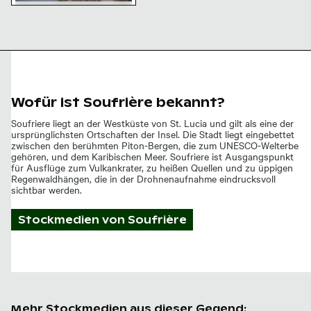
Bunter Krebs am felsigen
Ufer des Karibischen
Meeres, Fort-de-France
Wofür ist Soufrière bekannt?
Soufriere liegt an der Westküste von St. Lucia und gilt als eine der
ursprünglichsten Ortschaften der Insel. Die Stadt liegt eingebettet
zwischen den berühmten Piton-Bergen, die zum UNESCO-Welterbe
gehören, und dem Karibischen Meer. Soufriere ist Ausgangspunkt
für Ausflüge zum Vulkankrater, zu heißen Quellen und zu üppigen
Regenwaldhängen, die in der Drohnenaufnahme eindrucksvoll
sichtbar werden.
Stockmedien von
Soufrière
Mehr Stockmedien aus dieser Gegend: