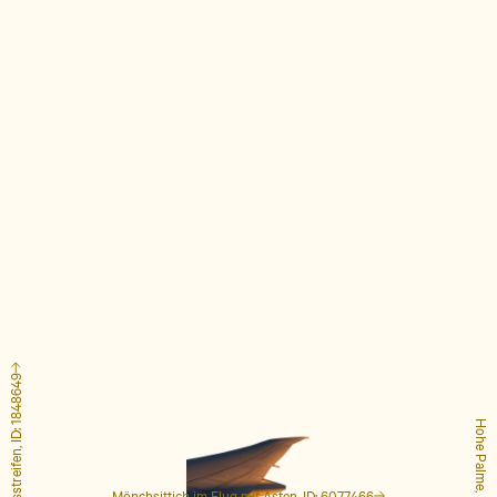
Hohe Palme, ID: 4127223
Mönchsittich im Flug mit Ästen, ID: 6077466