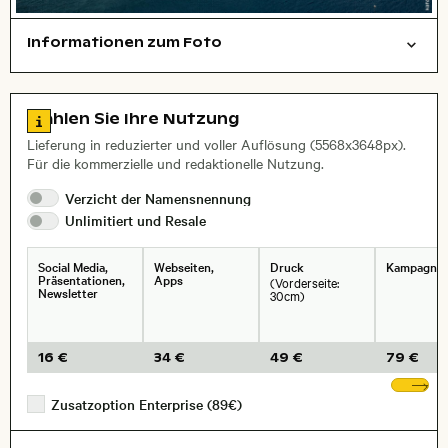
Informationen zum Foto
Luftaufnahme
Natur
Städte/Gebäude
Layoutdatei zum Herunterladen öffnen
Name des abgebildeten Ortes,
Stadt,
Zu den Lizenzinformationen springen
Wählen Sie Ihre Nutzung
, Objektiv
Lieferung in reduzierter und voller Auflösung (5568x3648px).
Für die kommerzielle und redaktionelle Nutzung.
Verzicht der
Namensnennung
Unlimitiert und
Resale
Social Media,
Webseiten,
Druck
Kampagne
Präsentationen,
Apps
(Vorderseite:
Newsletter
30cm)
16 €
34 €
49 €
79 €
We
Zusatzoption Enterprise (89€)