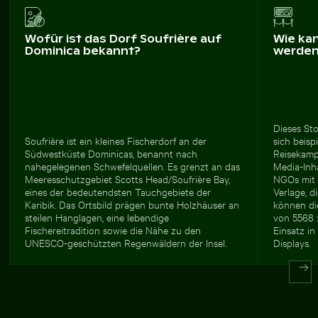
Wofür ist das Dorf Soufrière auf
Wie ka
Dominica bekannt?
werde
Dieses Sto
Soufrière ist ein kleines Fischerdorf an der
sich beisp
Südwestküste Dominicas, benannt nach
Reisekamp
nahegelegenen Schwefelquellen. Es grenzt an das
Media-Inh
Meeresschutzgebiet Scotts Head/Soufrière Bay,
NGOs mit 
eines der bedeutendsten Tauchgebiete der
Verlage, d
Karibik. Das Ortsbild prägen bunte Holzhäuser an
können di
steilen Hanglagen, eine lebendige
von 5568 
Fischereitradition sowie die Nähe zu den
Einsatz i
UNESCO-geschützten Regenwäldern der Insel.
Displays.