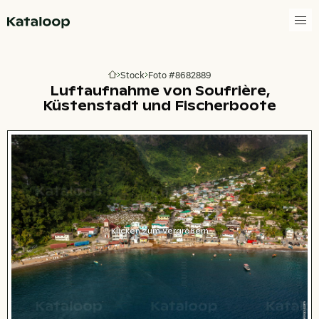
Zur Homepage
Stock
Foto #8682889
Zur Homepage
Luftaufnahme von Soufrière,
Küstenstadt und Fischerboote
Klicken zum Vergrößern