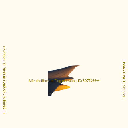
Flugzeug mit Kondensstreifen, ID: 1848649
Hohe Palme, ID: 4127223
Mönchsittich im Flug mit Ästen, ID: 6077466