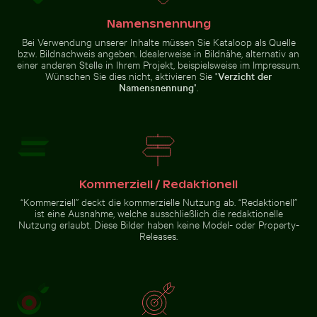
Namensnennung
Bei Verwendung unserer Inhalte müssen Sie Kataloop als Quelle
bzw. Bildnachweis angeben. Idealerweise in Bildnähe, alternativ an
einer anderen Stelle in Ihrem Projekt, beispielsweise im Impressum.
Wünschen Sie dies nicht, aktivieren Sie "
Verzicht der
Nahaufnahme eines grünen Kaktus mit scharfen Dorn
Dreifarbige Katze streckt sich unter Obs
Professionell
Buntes karibisches Straßenbild
Küstenblick auf Mandraki mit
Namensnennung
".
mit festlichen Dekorationen
Strongyli-Insel
Dreifarbige Katze streckt sich unter
Küstendünengräser am Sandstrand mit Meerblick
Kommerziell / Redaktionell
Obststand
Nahaufnahme
Professionelles
“Kommerziell” deckt die kommerzielle Nutzung ab. “Redaktionell”
eines grünen
Kameraobjektiv
ist eine Ausnahme, welche ausschließlich die redaktionelle
Kaktus mit
mit Reflexionen
scharfen
auf
Nutzung erlaubt. Diese Bilder haben keine Model- oder Property-
Dornen
Glasoberfläche
Releases.
Küstendünengräser am
Sandstrand mit Meerblick