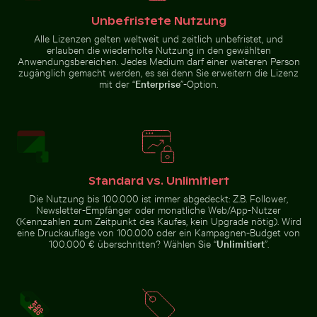
Unbefristete Nutzung
Alle Lizenzen gelten weltweit und zeitlich unbefristet, und
erlauben die wiederholte Nutzung in den gewählten
Anwendungsbereichen. Jedes Medium darf einer weiteren Person
Mini-Einkaufswagen mit
Verschwommene Waldszene mit
Mandarinenten im Schlossgarten Charlottenburg, Berl
Café-Tisch im Freien mit rosa Tulpen
zugänglich gemacht werden, es sei denn Sie erweitern die Lizenz
gelben Blöcken
Bewegungseffekt
mit der “
Enterprise
”-Option.
Café-Tisch im Freien mit rosa Tulpen
Standard vs. Unlimitiert
Mandarinenten im
Die Nutzung bis 100.000 ist immer abgedeckt: Z.B. Follower,
Leuchtende rosa Lilien vor sanftem Hintergrund
Kinder spielen Fußball auf e
Schlossgarten
Newsletter-Empfänger oder monatliche Web/App-Nutzer
Charlottenburg,
Berlin
(Kennzahlen zum Zeitpunkt des Kaufes, kein Upgrade nötig). Wird
eine Druckauflage von 100.000 oder ein Kampagnen-Budget von
100.000 € überschritten? Wählen Sie “
Unlimitiert
”.
Buntes karibisches Straßenbild mit festlichen Dekora
Küstenblick auf Mandraki mit
Leuchtende rosa Lilien vor
Kinder spielen Fußball auf einem
sanftem Hintergrund
Straßenplatz in La Boca