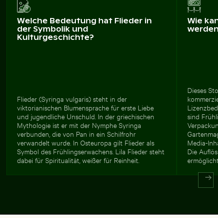
Welche Bedeutung hat Flieder in
Wie ka
der Symbolik und
werde
Kulturgeschichte?
Dieses Sto
Flieder (Syringa vulgaris) steht in der
kommerzie
viktorianischen Blumensprache für erste Liebe
Lizenzbedi
und jugendliche Unschuld. In der griechischen
sind Früh
Mythologie ist er mit der Nymphe Syringa
Verpackun
verbunden, die von Pan in ein Schilfrohr
Gartenmag
verwandelt wurde. In Osteuropa gilt Flieder als
Media-Inha
Symbol des Frühlingserwachens. Lila Flieder steht
Die Auflö
dabei für Spiritualität, weißer für Reinheit.
ermöglich