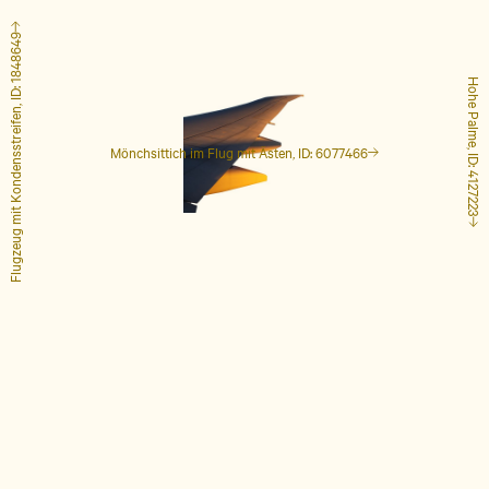
Flugzeug mit Kondensstreifen, ID: 1848649
Hohe Palme, ID: 4127223
Mönchsittich im Flug mit Ästen, ID: 6077466