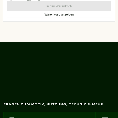
In den Warenkorb
Warenkorb anzeigen
Üppige Fliederblüten
in voller Blüte
FRAGEN ZUM MOTIV, NUTZUNG, TECHNIK & MEHR