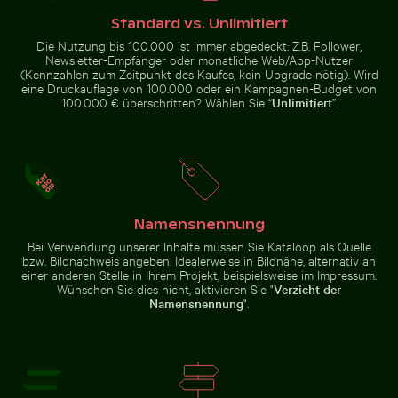
Standard vs. Unlimitiert
Die Nutzung bis 100.000 ist immer abgedeckt: Z.B. Follower,
Newsletter-Empfänger oder monatliche Web/App-Nutzer
(Kennzahlen zum Zeitpunkt des Kaufes, kein Upgrade nötig). Wird
eine Druckauflage von 100.000 oder ein Kampagnen-Budget von
100.000 € überschritten? Wählen Sie “
Unlimitiert
”.
Bunter Blumenstrauß in Glasvase
Sandweg zur Insel Ko Nui
Mann auf Motorrad an belebter
Seitenspiegel eines Autos mit
Kreuzung in Hanoi
Schnee bedeckt
Namensnennung
Sandweg zur Insel Ko Nui
Bunter Blumenstrauß in
Prächtige Fassade des Wat Kanan Tempels in Phuket
Rosa Seerosen auf einem Teic
Glasvase
Bei Verwendung unserer Inhalte müssen Sie Kataloop als Quelle
bzw. Bildnachweis angeben. Idealerweise in Bildnähe, alternativ an
einer anderen Stelle in Ihrem Projekt, beispielsweise im Impressum.
Wünschen Sie dies nicht, aktivieren Sie "
Verzicht der
Namensnennung
".
Prächtige Fassade des Wat
Rosa Seerosen auf einem
Kanan Tempels in Phuket
Teich