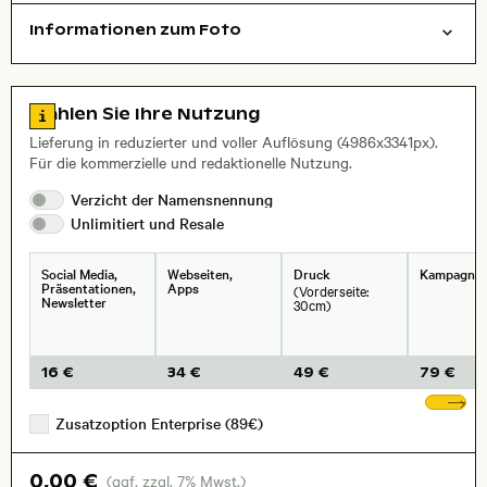
Informationen zum Foto
Filmfotografie
Natur
Layoutdatei zum Herunterladen öffnen
, Objektiv
Zu den Lizenzinformationen springen
Wählen Sie Ihre Nutzung
Lieferung in reduzierter und voller Auflösung (4986x3341px).
Für die kommerzielle und redaktionelle Nutzung.
Verzicht der
Namensnennung
Unlimitiert und
Resale
Social Media,
Webseiten,
Druck
Kampagne
Präsentationen,
Apps
(Vorderseite:
Newsletter
30cm)
16 €
34 €
49 €
79 €
We
Zusatzoption Enterprise (89€)
0,00 €
(ggf. zzgl. 7% Mwst.)