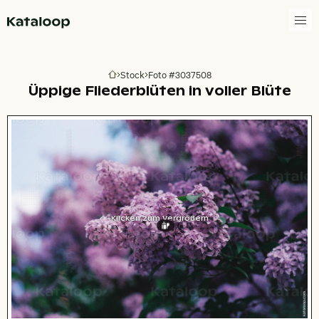
Zur Homepage
Stock
Foto #3037508
Zur Homepage
Üppige Fliederblüten in voller Blüte
Klicken zum Vergrößern