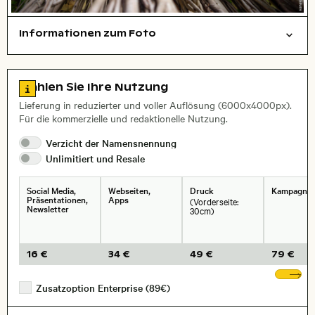
Informationen zum Foto
Natur
Hintergrund
Layoutdatei zum Herunterladen öffnen
Zu den Lizenzinformationen springen
Wählen Sie Ihre Nutzung
Lieferung in reduzierter und voller Auflösung (6000x4000px).
Für die kommerzielle und redaktionelle Nutzung.
Verzicht der
Namensnennung
Unlimitiert und
Resale
Social Media,
Webseiten,
Druck
Kampagne
Präsentationen,
Apps
(Vorderseite:
Newsletter
30cm)
16 €
34 €
49 €
79 €
We
Zusatzoption Enterprise (89€)