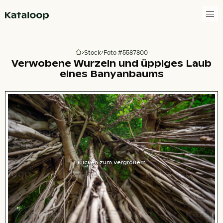
Zur Homepage
Stock
Foto #5587800
Zur Homepage
Verwobene Wurzeln und üppiges Laub
eines Banyanbaums
Klicken zum Vergrößern