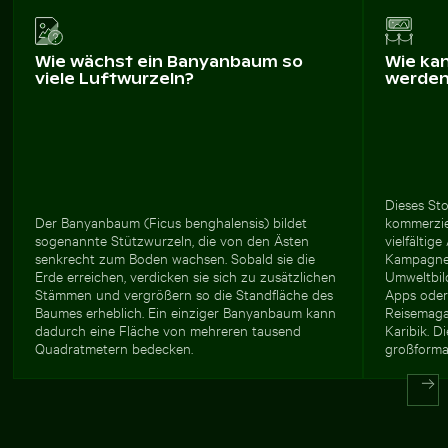
Wie wächst ein Banyanbaum so
Wie ka
viele Luftwurzeln?
werde
Dieses Sto
Der Banyanbaum (Ficus benghalensis) bildet
kommerzie
sogenannte Stützwurzeln, die von den Ästen
vielfältig
senkrecht zum Boden wachsen. Sobald sie die
Kampagnen
Erde erreichen, verdicken sie sich zu zusätzlichen
Umweltbild
Stämmen und vergrößern so die Standfläche des
Apps oder
Baumes erheblich. Ein einziger Banyanbaum kann
Reisemaga
dadurch eine Fläche von mehreren tausend
Karibik. D
Quadratmetern bedecken.
großforma