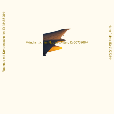
Flugzeug mit Kondensstreifen, ID: 1848649
Hohe Palme, ID: 4127223
Mönchsittich im Flug mit Ästen, ID: 6077466