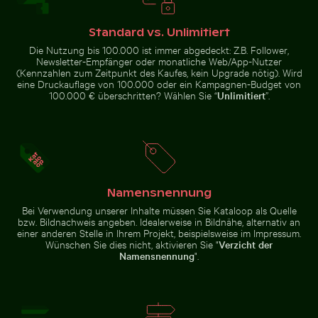
Romantischer Antrag auf dem Pier von Holbox
Island bei Sonnenuntergang
Dreifarbige Katze schaut aus dem Fenster
Pelikane auf ruhigem Wasse
Junger
Standard vs. Unlimitiert
Kiefernbaum
auf dem
Die Nutzung bis 100.000 ist immer abgedeckt: Z.B. Follower,
Hahneberg in
Newsletter-Empfänger oder monatliche Web/App-Nutzer
Berlin
(Kennzahlen zum Zeitpunkt des Kaufes, kein Upgrade nötig). Wird
eine Druckauflage von 100.000 oder ein Kampagnen-Budget von
100.000 € überschritten? Wählen Sie “
Unlimitiert
”.
Pelikane auf ruhigem Wasser
Blick auf Joshua-Bäume in Wüstenlandschaft
Mönchsittich auf 
Dreifarbige Katze schaut aus dem
Fenster
Namensnennung
Bei Verwendung unserer Inhalte müssen Sie Kataloop als Quelle
bzw. Bildnachweis angeben. Idealerweise in Bildnähe, alternativ an
einer anderen Stelle in Ihrem Projekt, beispielsweise im Impressum.
Blick auf Joshua-Bäume in Wüstenlandschaft
Wünschen Sie dies nicht, aktivieren Sie "
Verzicht der
Mönchsittich auf
Namensnennung
".
Hand pustet Seifenblasen am Meer
Ast sitzend beim
Knabbern an
Zweig