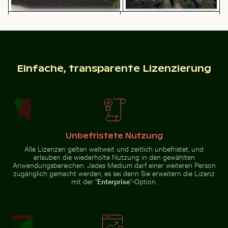
Holzschlitten auf Schnee mit ziehender Person
Elegante Weinflasche mit 
Fischerboot am schwarzen
Sandstrand von La Réunion
Felsformationen des
Ferdinandsteins im
Nationalpark Sächsische
Schweiz
Einfache, transparente Lizenzierung
Holzschlitten auf Schnee mit
Prächtige Fassade des Wat Kanan Tempels in Phuket
Gefrorene Landschaft am 
Elegante Weinflasche mit
ziehender Person
leerem Etikett und schwarzem
Deckel
Unbefristete Nutzung
Alle Lizenzen gelten weltweit und zeitlich unbefristet, und
erlauben die wiederholte Nutzung in den gewählten
Romantischer Antrag auf dem Pier von Holbox Island
Junger Kiefernb
Prächtige Fassade des Wat Kanan
Gefrorene Landschaft am
Anwendungsbereichen. Jedes Medium darf einer weiteren Person
Tempels in Phuket
Thiessower Haken, Rügen
zugänglich gemacht werden, es sei denn Sie erweitern die Lizenz
mit der “
Enterprise
”-Option.