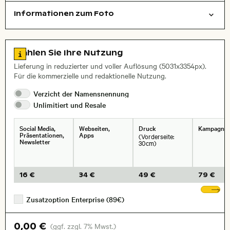
Informationen zum Foto
symbolisch
Natur
Layoutdatei zum Herunterladen öffnen
, Objektiv
Zu den Lizenzinformationen springen
Wählen Sie Ihre Nutzung
Lieferung in reduzierter und voller Auflösung (5031x3354px).
Für die kommerzielle und redaktionelle Nutzung.
Verzicht der
Namensnennung
Unlimitiert und
Resale
Social Media,
Webseiten,
Druck
Kampagne
Präsentationen,
Apps
(Vorderseite:
Newsletter
30cm)
16 €
34 €
49 €
79 €
We
Zusatzoption Enterprise (89€)
0,00 €
(ggf. zzgl. 7% Mwst.)