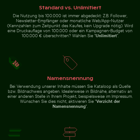
Standard vs. Unlimitiert
Die Nutzung bis 100.000 ist immer abgedeckt: Z.B. Follower,
Newsletter-Empfänger oder monatliche Web/App-Nutzer
(Kennzahlen zum Zeitpunkt des Kaufes, kein Upgrade nötig). Wird
eine Druckauflage von 100.000 oder ein Kampagnen-Budget von
100.000 € überschritten? Wählen Sie “
Unlimitiert
”.
Straßenlaterne vor Wohngebäude
Steinhaufen im Zen-Stil in
Sonnenunterga
Verkehr am Ratchaprasong-
Funkelnde 2026 Feier
Kreuzung in Bangkok
Wunderkerzen
Namensnennung
Straßenlaterne vor Wohngebäude
Hand pustet Seifenblasen am Meer
Menschen genießen den Str
Sonnenuntergangsblick
Bei Verwendung unserer Inhalte müssen Sie Kataloop als Quelle
aus Flugzeugfenster
bzw. Bildnachweis angeben. Idealerweise in Bildnähe, alternativ an
Steinhaufen
mit Flügelsilhouette
einer anderen Stelle in Ihrem Projekt, beispielsweise im Impressum.
im Zen-Stil
Wünschen Sie dies nicht, aktivieren Sie "
Verzicht der
in
natürlicher
Namensnennung
".
Umgebung
mit
Sonnenlicht
Traditionelles Wandgemälde im Wat Phra Kaeo, Bangk
Hand pustet Seifenblasen am
Menschen genießen den Strand
Meer
auf Holbox