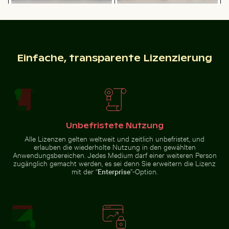
Ruhige Gewässer des Lake Ontario, Toronto
Moderner Esszimmerstuhl m
Helle orangefarbene Seestern am
Traditionelles Langheckboot am
Sandstrand
tropischen Strand
Einfache, transparente Lizenzierung
Eckbereich eines Industriegebäudes mit Metallrohren
Verschwommener Wald mit 
Ruhige Gewässer des Lake
Moderner Esszimmerstuhl mit
Ontario, Toronto
Holzrückenlehne
Unbefristete Nutzung
Alle Lizenzen gelten weltweit und zeitlich unbefristet, und
erlauben die wiederholte Nutzung in den gewählten
Rosa Seerosen auf einem Teich
Sandweg zur Insel Ko Nui
Verschwommener Wald mit
Eckbereich eines
Anwendungsbereichen. Jedes Medium darf einer weiteren Person
abstrakten Baumstrukturen
Industriegebäudes mit
zugänglich gemacht werden, es sei denn Sie erweitern die Lizenz
Metallrohren und -paneelen
mit der “
Enterprise
”-Option.
Rosa Seerosen auf einem Teich
Sandweg zur Insel Ko Nui
Verkehr am Ratchaprasong-Kreuzung in Bangkok
Funkelnde 2026 Feier Wund