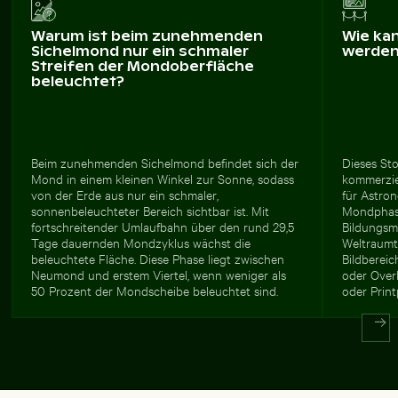
Warum ist beim zunehmenden
Wie ka
Sichelmond nur ein schmaler
werde
Streifen der Mondoberfläche
beleuchtet?
Beim zunehmenden Sichelmond befindet sich der
Dieses Sto
Mond in einem kleinen Winkel zur Sonne, sodass
kommerziel
von der Erde aus nur ein schmaler,
für Astro
sonnenbeleuchteter Bereich sichtbar ist. Mit
Mondphase
fortschreitender Umlaufbahn über den rund 29,5
Bildungsm
Tage dauernden Mondzyklus wächst die
Weltraumt
beleuchtete Fläche. Diese Phase liegt zwischen
Bildbereic
Neumond und erstem Viertel, wenn weniger als
oder Over
50 Prozent der Mondscheibe beleuchtet sind.
oder Prin