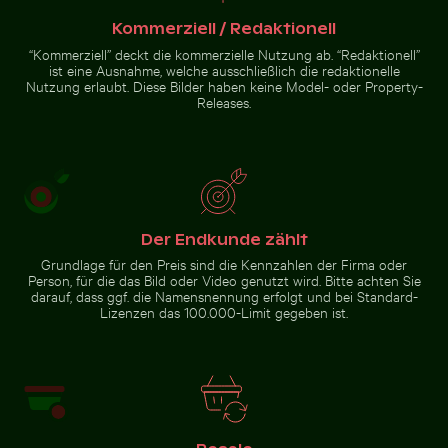
Kommerziell / Redaktionell
“Kommerziell” deckt die kommerzielle Nutzung ab. “Redaktionell”
ist eine Ausnahme, welche ausschließlich die redaktionelle
Nutzung erlaubt. Diese Bilder haben keine Model- oder Property-
Traditionelles Wandgemälde
Releases.
im Wat Phra Kaeo, Bangkok
Zur Stock-Kollektion
Der Endkunde zählt
Grundlage für den Preis sind die Kennzahlen der Firma oder
Person, für die das Bild oder Video genutzt wird. Bitte achten Sie
darauf, dass ggf. die Namensnennung erfolgt und bei Standard-
Lizenzen das 100.000-Limit gegeben ist.