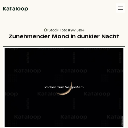
Zur Homepage
Stock
Foto #9415194
Zur Homepage
Zunehmender Mond in dunkler Nacht
Klicken zum Vergrößern