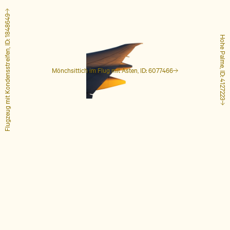
Flugzeug mit Kondensstreifen, ID: 1848649
Hohe Palme, ID: 4127223
Mönchsittich im Flug mit Ästen, ID: 6077466