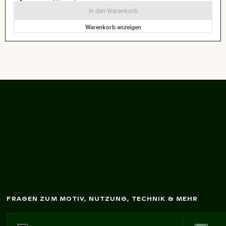
In den Warenkorb
Warenkorb anzeigen
Zunehm
ender M
ond in
dunkler Nacht
FRAGEN ZUM MOTIV, NUTZUNG, TECHNIK & MEHR