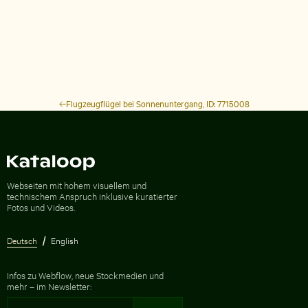
Flugzeugflügel bei Sonnenuntergang, ID: 7715008
Zur Homepage
Webseiten mit hohem visuellem und
technischem Anspruch inklusive kuratierter
Fotos und Videos.
Deutsch
English
Infos zu Webflow, neue Stockmedien und
mehr – im Newsletter: