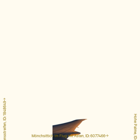
Flugzeug mit Kondensstreifen, ID: 1848649
Hohe Palme, ID: 4127223
Mönchsittich im Flug mit Ästen, ID: 6077466