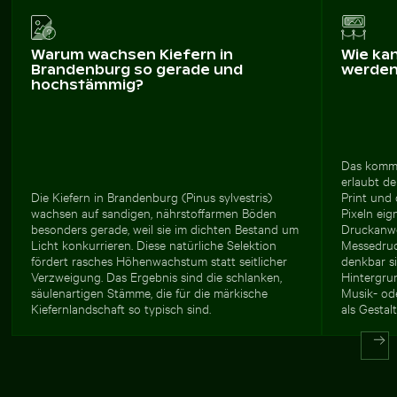
Warum wachsen Kiefern in
Wie ka
Brandenburg so gerade und
werde
hochstämmig?
Das komme
erlaubt de
Die Kiefern in Brandenburg (Pinus sylvestris)
Print und 
wachsen auf sandigen, nährstoffarmen Böden
Pixeln eig
besonders gerade, weil sie im dichten Bestand um
Druckanwe
Licht konkurrieren. Diese natürliche Selektion
Messedruc
fördert rasches Höhenwachstum statt seitlicher
denkbar s
Verzweigung. Das Ergebnis sind die schlanken,
Hintergrun
säulenartigen Stämme, die für die märkische
Musik- od
Kiefernlandschaft so typisch sind.
als Gesta