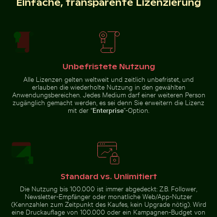
Einfache, transparente Lizenzierung
Sonnenuntergang im Hafen von
Nebelige
Barbary-
Kos
Felsen am
Makaken
Niagarafälle,
Kuscheln am
Kraftvolles
Affenfelsen
Wasser
in Gibraltar
Unbefristete Nutzung
Sternennacht über dem Weinberg Mühlensee
Alle Lizenzen gelten weltweit und zeitlich unbefristet, und
Holzsteg
erlauben die wiederholte Nutzung in den gewählten
Elegante Schwäne schwimmen in der Ostsee
Sonnenuntergang am Grzybo
Idyllischer
Anwendungsbereichen. Jedes Medium darf einer weiteren Person
Wanderweg im
Nationalpark
zugänglich gemacht werden, es sei denn Sie erweitern die Lizenz
Sächsische
mit der “
Enterprise
”-Option.
Schweiz, Bad
Schandau
Panoramablick auf das Elbsandsteingebirge in der Sä
Brauner Pelikan 
Elegante Schwäne schwimmen in
Sonnenuntergang am Grzybowo
der Ostsee
Bałtycka, Ruhige
Küstenlandschaft
Standard vs. Unlimitiert
Die Nutzung bis 100.000 ist immer abgedeckt: Z.B. Follower,
Newsletter-Empfänger oder monatliche Web/App-Nutzer
(Kennzahlen zum Zeitpunkt des Kaufes, kein Upgrade nötig). Wird
eine Druckauflage von 100.000 oder ein Kampagnen-Budget von