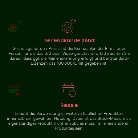
Alte Ruinen von Wat
Mahathat in Ayutthaya
Der Endkunde zählt
Zur Stock-Kollektion
Grundlage für den Preis sind die Kennzahlen der Firma oder
Person, für die das Bild oder Video genutzt wird. Bitte achten Sie
darauf, dass ggf. die Namensnennung erfolgt und bei Standard-
Lizenzen das 100.000-Limit gegeben ist.
Resale
Erlaubt die Verwendung in weiterverkäuflichen Produkten
innerhalb der gewählten Nutzung. Dabei ist das Stock-Medium als
eigenständiges Produkt nicht erlaubt, es muss Teil eines anderen
Produktes sein.