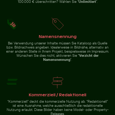
100.000 € überschritten? Wählen Sie “
Unlimitiert
”.
Panoramablick auf das Elbsandsteingebirge in
Brauner Pelikan
der Sächsischen Schweiz
auf Holzpfosten
Roter Nagellack auf Sandstrand
Küstenblick auf Mandraki mit
am Meer
Namensnennung
Bei Verwendung unserer Inhalte müssen Sie Kataloop als Quelle
bzw. Bildnachweis angeben. Idealerweise in Bildnähe, alternativ an
Roter Nagellack auf Sandstrand
einer anderen Stelle in Ihrem Projekt, beispielsweise im Impressum.
Gelbe Blumen blühen auf Kreidefelsen
Flughund im farbenfrohen Himmel gle
Küstenblick auf Mandraki mit
Wünschen Sie dies nicht, aktivieren Sie "
Verzicht der
Strongyli-Insel
Namensnennung
".
Flughund im farbenfrohen Himmel gleitend
Kommerziell / Redaktionell
Gelbe Blumen
blühen auf
“Kommerziell” deckt die kommerzielle Nutzung ab. “Redaktionell”
Alte Ruinen von Wat Mahathat in Ayutthaya
Kreidefelsen
ist eine Ausnahme, welche ausschließlich die redaktionelle
Nutzung erlaubt. Diese Bilder haben keine Model- oder Property-
Releases.