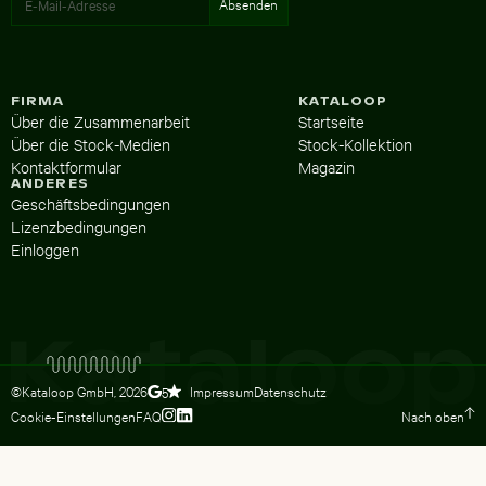
FIRMA
KATALOOP
Über die Zusammenarbeit
Startseite
Über die Stock-Medien
Stock-Kollektion
Kontaktformular
Magazin
ANDERES
Geschäftsbedingungen
Lizenzbedingungen
Einloggen
©Kataloop GmbH,
2026
Impressum
Datenschutz
5
Cookie-Einstellungen
FAQ
Nach oben
Zum Instagram Profil von Lydia Dietsc
Zum LinkedIn Profil von Lydia Dietsc