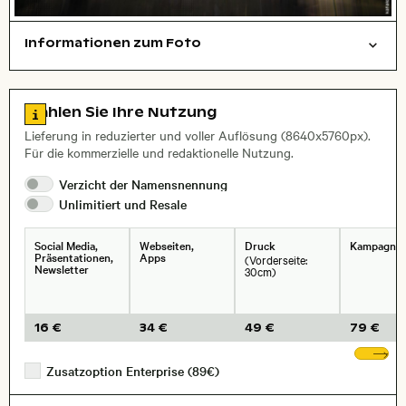
Informationen zum Foto
Natur
Hintergrund
abstrakt/kreativ
Layoutdatei zum Herunterladen öffnen
Name des abgebildeten Ortes,
Stadt,
Zu den Lizenzinformationen springen
Wählen Sie Ihre Nutzung
, Objektiv
Lieferung in reduzierter und voller Auflösung (8640x5760px).
Für die kommerzielle und redaktionelle Nutzung.
Verzicht der
Namensnennung
Unlimitiert und
Resale
Social Media,
Webseiten,
Druck
Kampagne
Präsentationen,
Apps
(Vorderseite:
Newsletter
30cm)
16 €
34 €
49 €
79 €
We
Zusatzoption Enterprise (89€)