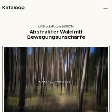
Zur Homepage
Stock
Foto #8450714
Zur Homepage
Abstrakter Wald mit
Bewegungsunschärfe
Klicken zum Vergrößern