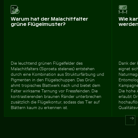
Warum hat der Malachitfalter
Wie ka
grüne Flügelmuster?
werde
Die leuchtend grünen Flügelfelder des
Dank der 
Malachitfalters (Siproeta stelenes) entstehen
eignet sic
durch eine Kombination aus Strukturfärbung und
Naturmaga
Pigmenten in den Flügelschuppen. Das Grün
Entomologi
ahmt tropisches Blattwerk nach und bietet dem
Kampagnen
Falter wirksame Tarnung vor Fressfeinden. Die
Die hohe 
kontrastierenden braunen Ränder unterbrechen
erlaubt G
zusätzlich die Flügelkontur, sodass das Tier auf
hochauflö
Blättern kaum zu erkennen ist.
Qualitätsve