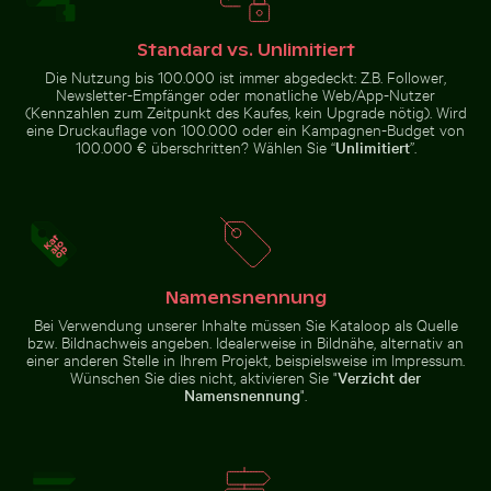
Standard vs. Unlimitiert
Knospe einer Seerose zwischen Seerosenblättern im 
Zwei Rotohrbülbüls auf Dra
Verkehr am Ratchaprasong-
Die Nutzung bis 100.000 ist immer abgedeckt: Z.B. Follower,
Luftaufnahme von Soufrière,
Kreuzung in Bangkok
Newsletter-Empfänger oder monatliche Web/App-Nutzer
Küstenstadt mit Kirche und
Strand
(Kennzahlen zum Zeitpunkt des Kaufes, kein Upgrade nötig). Wird
eine Druckauflage von 100.000 oder ein Kampagnen-Budget von
100.000 € überschritten? Wählen Sie “
Unlimitiert
”.
Schöne Sonnenuntergangswolken mit rosa Farbtönen
Pinke Lilie in prunkvolle
Knospe einer Seerose zwischen
Zwei Rotohrbülbüls auf Draht vor
Seerosenblättern im Teich
blauem Himmel
Namensnennung
Bei Verwendung unserer Inhalte müssen Sie Kataloop als Quelle
bzw. Bildnachweis angeben. Idealerweise in Bildnähe, alternativ an
einer anderen Stelle in Ihrem Projekt, beispielsweise im Impressum.
Wünschen Sie dies nicht, aktivieren Sie "
Verzicht der
Schöne Sonnenuntergangswolken
Pinke Lilie in prunkvollem
Schwalbenschwanz auf rosa Kleeblüte
Schneebedecktes 
Namensnennung
".
mit rosa Farbtönen
Goldrahmen