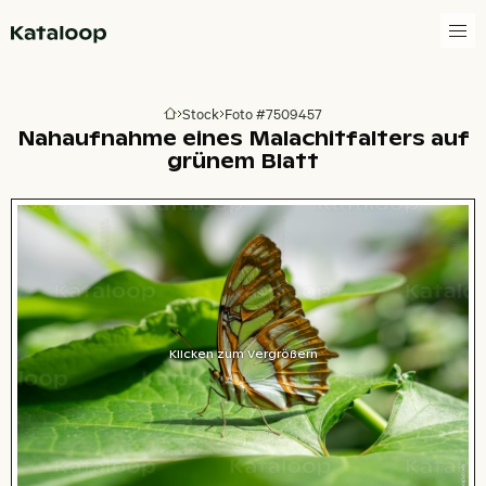
Zur Homepage
Stock
Foto #7509457
Zur Homepage
Nahaufnahme eines Malachitfalters auf
grünem Blatt
Klicken zum Vergrößern