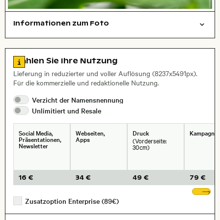
Informationen zum Foto
Tiere
Layoutdatei zum Herunterladen öffnen
, Objektiv
Zu den Lizenzinformationen springen
Wählen Sie Ihre Nutzung
Lieferung in reduzierter und voller Auflösung (8237x5491px).
Für die kommerzielle und redaktionelle Nutzung.
Verzicht der
Namensnennung
Unlimitiert und
Resale
Social Media,
Webseiten,
Druck
Kampagne
Präsentationen,
Apps
(Vorderseite:
Newsletter
30cm)
16 €
34 €
49 €
79 €
We
Zusatzoption Enterprise (89€)