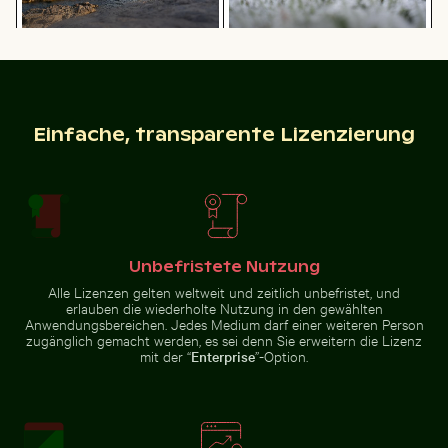
Chamarel Wasserfall umgeben von üppigem Grün mit 
Eleganter Reiher am sonnig
Malerische Aussicht auf die Insel
Mit Frost bedecktes Gras in
Kastri mit Kapelle
Winterlandschaft
Einfache, transparente Lizenzierung
Rosa Seerosen auf einem Teich
Steinhaufen im Ze
Eleganter Reiher am sonnigen
Chamarel Wasserfall umgeben
Strand
von üppigem Grün mit
Regenbogen, Mauritius
Unbefristete Nutzung
Alle Lizenzen gelten weltweit und zeitlich unbefristet, und
erlauben die wiederholte Nutzung in den gewählten
Anwendungsbereichen. Jedes Medium darf einer weiteren Person
zugänglich gemacht werden, es sei denn Sie erweitern die Lizenz
Rosa Seerosen auf einem Teich
mit der “
Enterprise
”-Option.
Steinhaufen im
Verkehr am Ratchaprasong-Kreuzung in Bangkok
Luftaufnahme von Soufrière
Zen-Stil in
natürlicher
Umgebung mit
Sonnenlicht