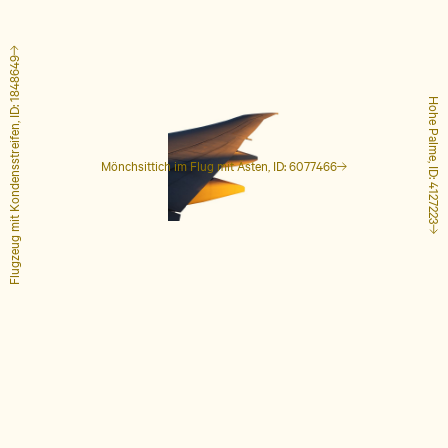
Flugzeug mit Kondensstreifen, ID: 1848649
Hohe Palme, ID: 4127223
Mönchsittich im Flug mit Ästen, ID: 6077466