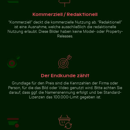
Kommerziell / Redaktionell
Schwalbenschwanz auf rosa Kleeblüte
“Kommerziell” deckt die kommerzielle Nutzung ab. “Redaktionell”
Schneebedecktes
ist eine Ausnahme, welche ausschließlich die redaktionelle
Luftaufnahme der West Bay Skyline in Doha
Verkehrsschild in
Nutzung erlaubt. Diese Bilder haben keine Model- oder Property-
städtischer
Releases.
Umgebung
Luftaufnahme der West Bay
Skyline in Doha
Der Endkunde zählt
Grundlage für den Preis sind die Kennzahlen der Firma oder
Person, für die das Bild oder Video genutzt wird. Bitte achten Sie
Zur Stock-Kollektion
darauf, dass ggf. die Namensnennung erfolgt und bei Standard-
Lizenzen das 100.000-Limit gegeben ist.