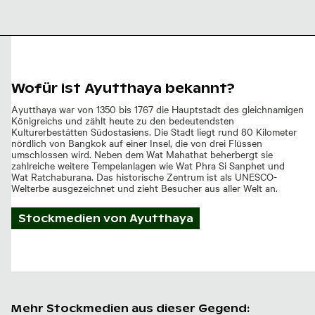
Alter
Stupa in
Wat
Mahathat,
Ayutthaya
Wofür ist Ayutthaya bekannt?
Ayutthaya war von 1350 bis 1767 die Hauptstadt des gleichnamigen
Königreichs und zählt heute zu den bedeutendsten
Kulturerbestätten Südostasiens. Die Stadt liegt rund 80 Kilometer
nördlich von Bangkok auf einer Insel, die von drei Flüssen
umschlossen wird. Neben dem Wat Mahathat beherbergt sie
zahlreiche weitere Tempelanlagen wie Wat Phra Si Sanphet und
Wat Ratchaburana. Das historische Zentrum ist als UNESCO-
Welterbe ausgezeichnet und zieht Besucher aus aller Welt an.
Stockmedien von
Ayutthaya
Mehr Stockmedien aus dieser Gegend: