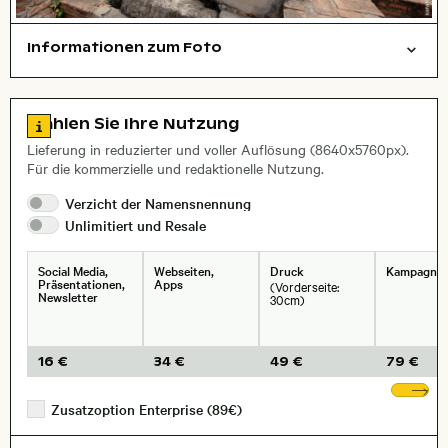
Informationen zum Foto
Städte/Gebäude
Reisen/Urlaub
Layoutdatei zum Herunterladen öffnen
Name des abgebildeten Ortes,
Stadt,
Zu den Lizenzinformationen springen
Wählen Sie Ihre Nutzung
, Objektiv
Lieferung in reduzierter und voller Auflösung (8640x5760px).
Für die kommerzielle und redaktionelle Nutzung.
Verzicht der
Namensnennung
Unlimitiert und
Resale
Social Media,
Webseiten,
Druck
Kampagne
Präsentationen,
Apps
(Vorderseite:
Newsletter
30cm)
16 €
34 €
49 €
79 €
We
Zusatzoption Enterprise (89€)