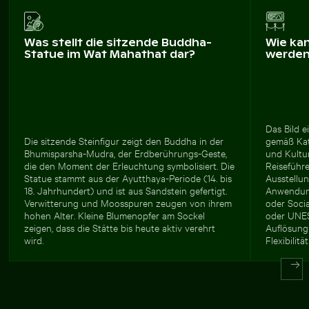
Was stellt die sitzende Buddha-
Wie ka
Statue im Wat Mahathat dar?
werde
Das Bild e
Die sitzende Steinfigur zeigt den Buddha in der
gemäß Kata
Bhumisparsha-Mudra, der Erdberührungs-Geste,
und Kultur
die den Moment der Erleuchtung symbolisiert. Die
Reiseführe
Statue stammt aus der Ayutthaya-Periode (14. bis
Ausstellun
18. Jahrhundert) und ist aus Sandstein gefertigt.
Anwendung
Verwitterung und Moosspuren zeugen von ihrem
oder Soci
hohen Alter. Kleine Blumenopfer am Sockel
oder UNES
zeigen, dass die Stätte bis heute aktiv verehrt
Auflösung
wird.
Flexibilitä