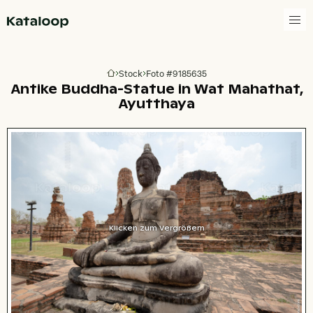
Zur Homepage
Stock
Foto #9185635
Zur Homepage
Antike Buddha-Statue in Wat Mahathat,
Ayutthaya
Klicken zum Vergrößern