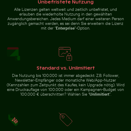
Unbefristete Nutzung
Alle Lizenzen gelten weltweit und zeitlich unbefristet, und
erlauben die wiederholte Nutzung in den gewählten
Blauer Kirchturm mit Glocke vor
Barbary-Makaken Kuscheln am Affenfelsen in Gibraltar
Neugierige Katze lugt unter weißem T
klarem Himmel
Anwendungsbereichen. Jedes Medium darf einer weiteren Person
Junger
Leuchtend
zugänglich gemacht werden, es sei denn Sie erweitern die Lizenz
Kiefernbaum
Rosa
auf dem
Oleanderblüten
mit der “
Enterprise
”-Option.
Hahneberg
in Natürlicher
in Berlin
Umgebung
Neugierige Katze lugt unter weißem Tuch hervor
Barbary-Makaken
Standard vs. Unlimitiert
Frische Tomaten tauchen ins Wasser
Romantischer Antrag auf dem 
Kuscheln am
Affenfelsen in
Die Nutzung bis 100.000 ist immer abgedeckt: Z.B. Follower,
Gibraltar
Newsletter-Empfänger oder monatliche Web/App-Nutzer
(Kennzahlen zum Zeitpunkt des Kaufes, kein Upgrade nötig). Wird
eine Druckauflage von 100.000 oder ein Kampagnen-Budget von
100.000 € überschritten? Wählen Sie “
Unlimitiert
”.
Nahaufnahme eines grünen Kaktus mit scharfen Dorn
Verschwommene Waldszene mit Bewe
Frische Tomaten tauchen ins
Romantischer Antrag auf dem Pier
Wasser
von Holbox Island bei
Sonnenuntergang