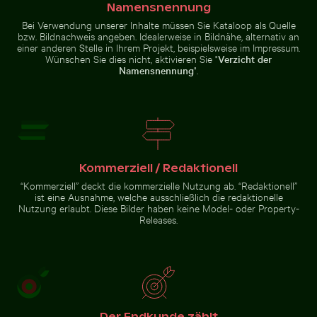
Namensnennung
Bei Verwendung unserer Inhalte müssen Sie Kataloop als Quelle
bzw. Bildnachweis angeben. Idealerweise in Bildnähe, alternativ an
einer anderen Stelle in Ihrem Projekt, beispielsweise im Impressum.
Wünschen Sie dies nicht, aktivieren Sie "
Verzicht der
Verschwommene Waldszene mit
Namensnennung
".
Nahaufnahme
Bewegungseffekt
Detailreiche Wandmalereien am Eingang von Wat Phra
Schneebedecktes 
eines grünen
Kaktus mit
scharfen Dornen
Kommerziell / Redaktionell
“Kommerziell” deckt die kommerzielle Nutzung ab. “Redaktionell”
ist eine Ausnahme, welche ausschließlich die redaktionelle
Detailreiche Wandmalereien am Eingang von
Wat Phra Kaeo
Schneebedecktes
Nutzung erlaubt. Diese Bilder haben keine Model- oder Property-
Einsamer Spaziergang am Thai Mueang Strand
Verkehrsschild in
Releases.
städtischer
Umgebung
Einsamer Spaziergang am Thai
Der Endkunde zählt
Mueang Strand