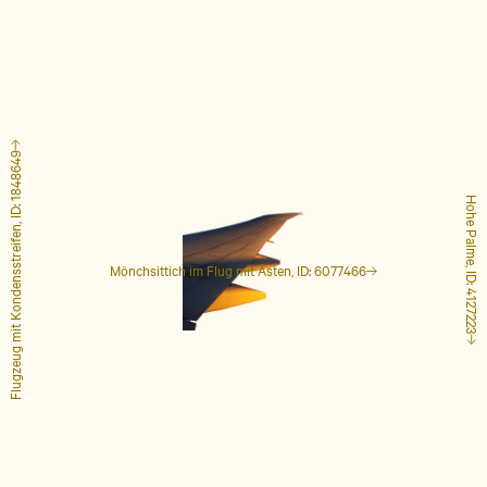
Flugzeug mit Kondensstreifen, ID: 1848649
Hohe Palme, ID: 4127223
Mönchsittich im Flug mit Ästen, ID: 6077466