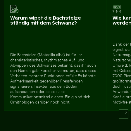
Warum wippt die Bachstelze
Wie ka
ständig mit dem Schwanz?
werde
Dank der 
eignet sich
Die Bachstelze (Motacilla alba) ist für ihr
Naturmaga
charakteristisches, rhythmisches Auf- und
Naturschu
Abwippen des Schwanzes bekannt, das ihr auch
Umweltbil
den Namen gab. Forscher vermuten, dass dieses
mit Ostse
Verhalten mehrere Funktionen erfüllt: Es könnte
7000 Pixe
Aufmerksamkeit gegenüber Fressfeinden
großforma
signalisieren, Insekten aus dem Boden
Buchillust
aufscheuchen oder als soziales
Anwendung
Kommunikationsmittel dienen. Einig sind sich
Kanäle pro
Ornithologen darüber noch nicht.
Motivfreis