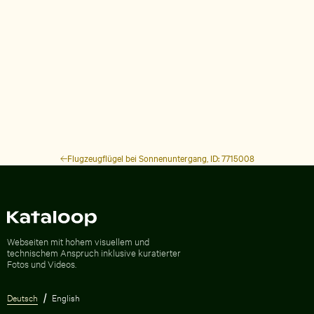
Flugzeugflügel bei Sonnenuntergang, ID: 7715008
Zur Homepage
Webseiten mit hohem visuellem und
technischem Anspruch inklusive kuratierter
Fotos und Videos.
Deutsch
English