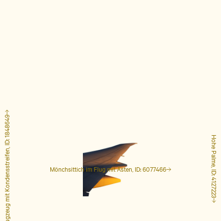
Flugzeug mit Kondensstreifen, ID: 1848649
Hohe Palme, ID: 4127223
Mönchsittich im Flug mit Ästen, ID: 6077466