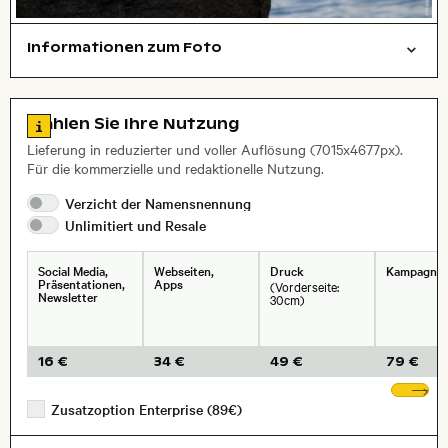
Informationen zum Foto
Tiere
Layoutdatei zum Herunterladen öffnen
Stadt,
Zu den Lizenzinformationen springen
Wählen Sie Ihre Nutzung
, Objektiv
Lieferung in reduzierter und voller Auflösung (7015x4677px).
Für die kommerzielle und redaktionelle Nutzung.
Verzicht der
Namensnennung
Unlimitiert und
Resale
Social Media,
Webseiten,
Druck
Kampagne
Präsentationen,
Apps
(Vorderseite:
Newsletter
30cm)
16 €
34 €
49 €
79 €
We
Zusatzoption Enterprise (89€)