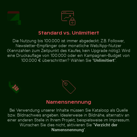
Sonnenuntergangswolken mit
von üppigem Grün mit
rosa Farbtönen
Regenbogen, Mauritius
Standard vs. Unlimitiert
Die Nutzung bis 100.000 ist immer abgedeckt: Z.B. Follower,
Geisterkrabbe am Sandstrand
Newsletter-Empfänger oder monatliche Web/App-Nutzer
Spiegelung des
(Kennzahlen zum Zeitpunkt des Kaufes, kein Upgrade nötig). Wird
Buddha-Statuen im Wat Yai Chai Mongkol Tempel
Leuchtend Rosa Oleanderb
Kaiserkrone i
Berliner
eine Druckauflage von 100.000 oder ein Kampagnen-Budget von
Fernsehturms in
100.000 € überschritten? Wählen Sie “
Unlimitiert
”.
Glasfassade
Buddha-Statuen im Wat Yai Chai
Blick auf Joshua-Bäume in Wüstenlandschaft
Mongkol Tempel
Kaiserkrone im
Namensnennung
Leuchtend
Schlossgarten
Rosa
Charlottenburg,
Bei Verwendung unserer Inhalte müssen Sie Kataloop als Quelle
Oleanderblüten
Berlin
bzw. Bildnachweis angeben. Idealerweise in Bildnähe, alternativ an
in Natürlicher
Umgebung
einer anderen Stelle in Ihrem Projekt, beispielsweise im Impressum.
Wünschen Sie dies nicht, aktivieren Sie "
Verzicht der
Namensnennung
".