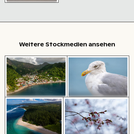
Nahaufnahme einer Möwe
beim Rufen am Meer
Weitere Stockmedien ansehen
Luftaufnahme von Soufrière, Küstenstadt mit Kirche 
Nahaufnahme einer Möwe vo
Luftaufnahme des Riambel Strands in Mauritius
Kirschblüten Beginnen im Früh
Nahaufnahme einer Möwe vor
Luftaufnahme von Soufrière,
blauem Hintergrund
Küstenstadt mit Kirche und
Strand