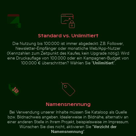
Pelikane auf ruhigem Wasser
Palme Silhouette
Malerische Aussicht auf die Insel Kastri mit Kapelle
Steinskulpturen von Schlang
gegen einen
bunten
Sonnenuntergang
Standard vs. Unlimitiert
Die Nutzung bis 100.000 ist immer abgedeckt: Z.B. Follower,
Newsletter-Empfänger oder monatliche Web/App-Nutzer
(Kennzahlen zum Zeitpunkt des Kaufes, kein Upgrade nötig). Wird
eine Druckauflage von 100.000 oder ein Kampagnen-Budget von
100.000 € überschritten? Wählen Sie “
Unlimitiert
”.
Flughund im farbenfrohen Himmel gleitend
Biene bei der Bestäubung vo
Malerische Aussicht auf die Insel
Steinskulpturen von Schlangen
Kastri mit Kapelle
in Chichén Itzá
Namensnennung
Rosa Seerosen auf einem Teich
Majestätischer Pfau mit pr
Flughund im farbenfrohen
Biene bei der Bestäubung von
Himmel gleitend
rosa Kirschblüten im Frühling
Bei Verwendung unserer Inhalte müssen Sie Kataloop als Quelle
bzw. Bildnachweis angeben. Idealerweise in Bildnähe, alternativ an
einer anderen Stelle in Ihrem Projekt, beispielsweise im Impressum.
Wünschen Sie dies nicht, aktivieren Sie "
Verzicht der
Namensnennung
".