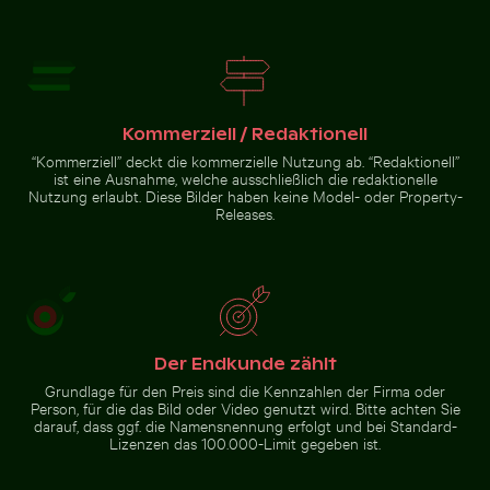
Rosa Seerosen auf einem Teich
Nahaufnahme eines grünen Kaktus mit scharfen Dorn
Kaiserkrone im Schlossgarten Charlottenb
Mit Frost bedecktes Gras in 
Majestätischer Pfau mit
prächtigem Gefieder
Kommerziell / Redaktionell
“Kommerziell” deckt die kommerzielle Nutzung ab. “Redaktionell”
ist eine Ausnahme, welche ausschließlich die redaktionelle
Nutzung erlaubt. Diese Bilder haben keine Model- oder Property-
Mit Frost bedecktes Gras in
Gelber Webervogel baut ein Nest in der Natur
Releases.
Kaiserkrone im
Winterlandschaft
Nahaufnahme
Schlossgarten
eines grünen
Charlottenburg,
Kaktus mit
Berlin
scharfen
Dornen
Gelber Webervogel baut ein
Nest in der Natur
Der Endkunde zählt
Grundlage für den Preis sind die Kennzahlen der Firma oder
Person, für die das Bild oder Video genutzt wird. Bitte achten Sie
darauf, dass ggf. die Namensnennung erfolgt und bei Standard-
Zur Stock-Kollektion
Lizenzen das 100.000-Limit gegeben ist.