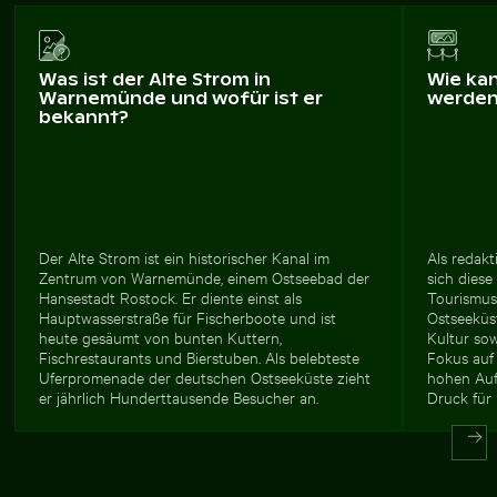
Was ist der Alte Strom in
Wie ka
Warnemünde und wofür ist er
werde
bekannt?
Der Alte Strom ist ein historischer Kanal im
Als redakt
Zentrum von Warnemünde, einem Ostseebad der
sich dies
Hansestadt Rostock. Er diente einst als
Tourismus
Hauptwasserstraße für Fischerboote und ist
Ostseeküst
heute gesäumt von bunten Kuttern,
Kultur so
Fischrestaurants und Bierstuben. Als belebteste
Fokus auf
Uferpromenade der deutschen Ostseeküste zieht
hohen Auf
er jährlich Hunderttausende Besucher an.
Druck für 