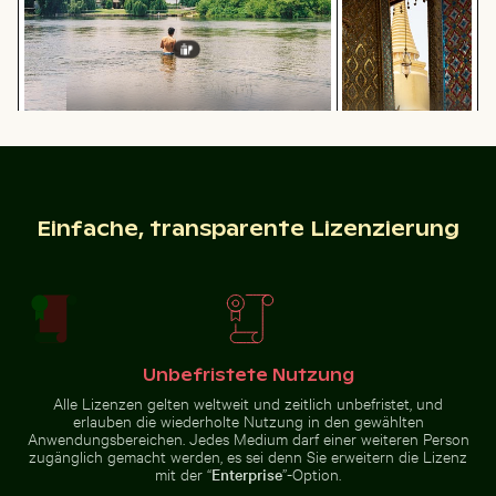
Mann im Kings River an einem Sonnentag
Detailreiche
Tempellaterne mit
Menschen genießen den Strand auf Holbox
Luftaufnahme des 
goldenem Stupa
Einfache, transparente Lizenzierung
Menschen genießen den Strand auf Holbox
Luftaufnahme des
Pelikane auf ruhigem Wasser
Palme Silhouette
Palacio de Bellas
Unbefristete Nutzung
Artes, Mexiko-
Stadt
Alle Lizenzen gelten weltweit und zeitlich unbefristet, und
erlauben die wiederholte Nutzung in den gewählten
Anwendungsbereichen. Jedes Medium darf einer weiteren Person
zugänglich gemacht werden, es sei denn Sie erweitern die Lizenz
mit der “
Enterprise
”-Option.