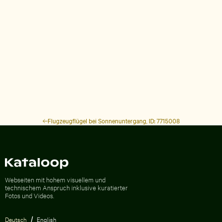
Flugzeugflügel bei Sonnenuntergang, ID: 7715008
Zur Homepage
Webseiten mit hohem visuellem und
technischem Anspruch inklusive kuratierter
Fotos und Videos.
Deutsch
English