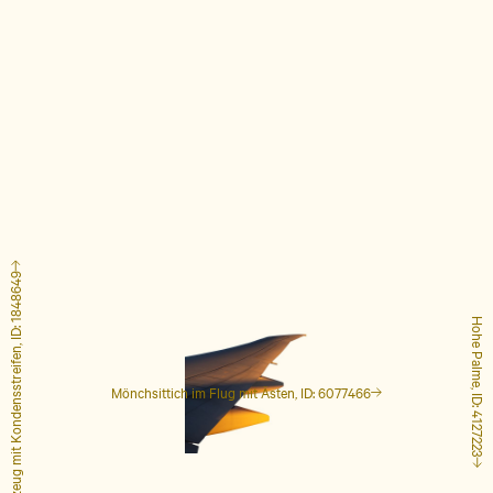
Flugzeug mit Kondensstreifen, ID: 1848649
Hohe Palme, ID: 4127223
Mönchsittich im Flug mit Ästen, ID: 6077466