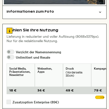
Informationen zum Foto
Dinge
Städte/Gebäude
Layoutdatei zum Herunterladen öffnen
Stadt,
Zu den Lizenzinformationen springen
Wählen Sie Ihre Nutzung
, Objektiv
Lieferung in reduzierter und voller Auflösung (8068x5379px).
Nur für die redaktionelle Nutzung.
Verzicht der
Namensnennung
Unlimitiert und
Resale
Social Media,
Webseiten,
Druck
Kampagne
Präsentationen,
Apps
(Vorderseite:
Newsletter
30cm)
16 €
34 €
49 €
79 €
We
Zusatzoption Enterprise (89€)