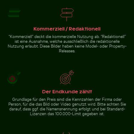
Seitenspiegel eines Autos mit Schnee bedeckt
Nebelige Felsen
am Niagarafälle,
Runder Spiegel reflektiert Pflanzen in sandiger Lands
Kraftvolles Wasser
Kommerziell / Redaktionell
“Kommerziell” deckt die kommerzielle Nutzung ab. “Redaktionell”
ist eine Ausnahme, welche ausschließlich die redaktionelle
Nutzung erlaubt. Diese Bilder haben keine Model- oder Property-
Releases.
Runder Spiegel reflektiert
Pflanzen in sandiger
Landschaft
Zur Stock-Kollektion
Der Endkunde zählt
Grundlage für den Preis sind die Kennzahlen der Firma oder
Person, für die das Bild oder Video genutzt wird. Bitte achten Sie
darauf, dass ggf. die Namensnennung erfolgt und bei Standard-
Lizenzen das 100.000-Limit gegeben ist.