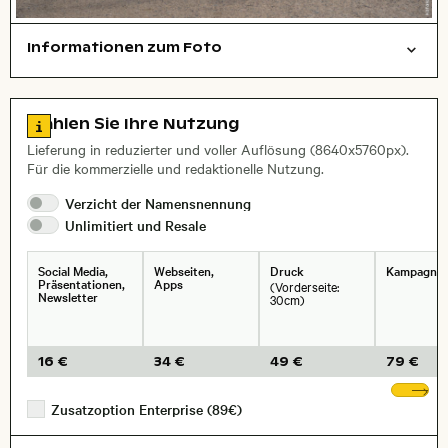
Informationen zum Foto
Tiere
symbolisch
Layoutdatei zum Herunterladen öffnen
Stadt,
Zu den Lizenzinformationen springen
Wählen Sie Ihre Nutzung
, Objektiv
Lieferung in reduzierter und voller Auflösung (8640x5760px).
Für die kommerzielle und redaktionelle Nutzung.
Verzicht der
Namensnennung
Unlimitiert und
Resale
Social Media,
Webseiten,
Druck
Kampagne
Präsentationen,
Apps
(Vorderseite:
Newsletter
30cm)
16 €
34 €
49 €
79 €
We
Zusatzoption Enterprise (89€)