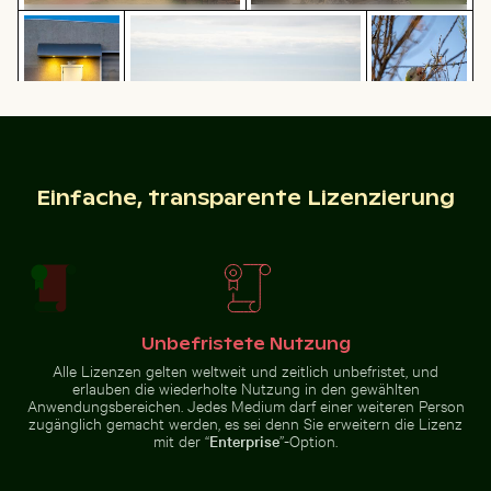
Städtische Szene mit beleuchteter Tür und Pfützens
Ruhige Gewässer des Lake Ontario, Toron
Mönchsittich 
Alte Ruinen von Wat Mahathat in
Steinskulpturen von Schlangen
Ayutthaya
in Chichén Itzá
Ruhige Gewässer des Lake Ontario,
Panoramablick auf das Elbsandsteingebirge in der Sä
Seebrücke Sellin im Winter
Städtische Szene
Toronto
Einfache, transparente Lizenzierung
Mönchsittich
mit beleuchteter
auf Ast
Tür und
sitzend beim
Pfützenspiegelung
Knabbern an
Zweig
Seebrücke Sellin im Winter
Sonnenuntergangsblick aus Flugzeugfenster mit Flüg
Zwei Rotohrbülbüls auf Draht vor bl
Panoramablick auf das
Unbefristete Nutzung
Elbsandsteingebirge in der
Sächsischen Schweiz
Alle Lizenzen gelten weltweit und zeitlich unbefristet, und
erlauben die wiederholte Nutzung in den gewählten
Anwendungsbereichen. Jedes Medium darf einer weiteren Person
zugänglich gemacht werden, es sei denn Sie erweitern die Lizenz
mit der “
Enterprise
”-Option.