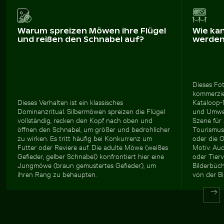
Warum spreizen Möwen ihre Flügel
Wie ka
und reißen den Schnabel auf?
werde
Dieses Fot
kommerzi
Dieses Verhalten ist ein klassisches
Kataloop-
Dominanzritual. Silbermöwen spreizen die Flügel
und Umwe
vollständig, recken den Kopf nach oben und
Szene für 
öffnen den Schnabel, um größer und bedrohlicher
Tourismus
zu wirken. Es tritt häufig bei Konkurrenz um
oder die O
Futter oder Reviere auf. Die adulte Möwe (weißes
Motiv. Auc
Gefieder, gelber Schnabel) konfrontiert hier eine
oder Tier
Jungmöwe (braun gemustertes Gefieder), um
Bilderbüch
ihren Rang zu behaupten.
von der B