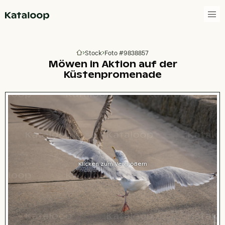
Zur Homepage
Stock
Foto #9838857
Zur Homepage
Möwen in Aktion auf der
Küstenpromenade
Klicken zum Vergrößern