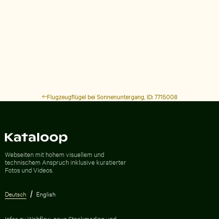
Flugzeugflügel bei Sonnenuntergang, ID: 7715008
Zur Homepage
Webseiten mit hohem visuellem und
technischem Anspruch inklusive kuratierter
Fotos und Videos.
Deutsch
English
Infos zu Webflow, neue Stockmedien und