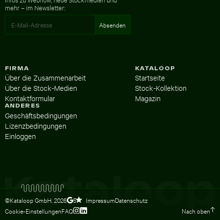
mehr – im Newsletter:
FIRMA
KATALOOP
Über die Zusammenarbeit
Startseite
Über die Stock-Medien
Stock-Kollektion
Kontaktformular
Magazin
ANDERES
Geschäftsbedingungen
Lizenzbedingungen
Einloggen
©Kataloop GmbH,
2026
Impressum
Datenschutz
5
Cookie-Einstellungen
FAQ
Nach oben
Zum Instagram Profil von Lydia Dietsc
Zum LinkedIn Profil von Lydia Dietsc