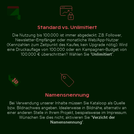
Zwei Rotohrbülbüls auf Draht vor blauem
Sonnenuntergangsblick
Himmel
aus Flugzeugfenster
Schwalbenschwanz auf rosa Kleeblüte
Knospe einer Seerose zwisc
mit Flügelsilhouette
Standard vs. Unlimitiert
Die Nutzung bis 100.000 ist immer abgedeckt: Z.B. Follower,
Newsletter-Empfänger oder monatliche Web/App-Nutzer
(Kennzahlen zum Zeitpunkt des Kaufes, kein Upgrade nötig). Wird
eine Druckauflage von 100.000 oder ein Kampagnen-Budget von
100.000 € überschritten? Wählen Sie “
Unlimitiert
”.
Luftaufnahme der Halbinsel Scotts Head mit Sendetu
Leuchtend rosa Lilie mit K
Schwalbenschwanz auf rosa
Knospe einer Seerose zwischen
Kleeblüte
Seerosenblättern im Teich
Namensnennung
Nebelige Felsen am Niagarafälle, Kraftvolles Wasser
Seitenspiegel eines Autos mit Schnee
Luftaufnahme der Halbinsel
Leuchtend rosa Lilie mit Knospen
Scotts Head mit Sendeturm
vor schwarzem Hintergrund
Bei Verwendung unserer Inhalte müssen Sie Kataloop als Quelle
bzw. Bildnachweis angeben. Idealerweise in Bildnähe, alternativ an
einer anderen Stelle in Ihrem Projekt, beispielsweise im Impressum.
Wünschen Sie dies nicht, aktivieren Sie "
Verzicht der
Namensnennung
".