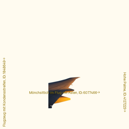
Flugzeug mit Kondensstreifen, ID: 1848649
Hohe Palme, ID: 4127223
Mönchsittich im Flug mit Ästen, ID: 6077466