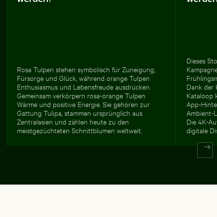
Dieses St
Rosa Tulpen stehen symbolisch für Zuneigung,
Kampagnen,
Fürsorge und Glück, während orange Tulpen
Frühlingsm
Enthusiasmus und Lebensfreude ausdrücken.
Dank der 
Gemeinsam verkörpern rosa-orange Tulpen
Kataloop k
Wärme und positive Energie. Sie gehören zur
App-Hinte
Gattung Tulipa, stammen ursprünglich aus
Ambient-L
Zentralasien und zählen heute zu den
Die 4K-Au
meistgezüchteten Schnittblumen weltweit.
digitale D