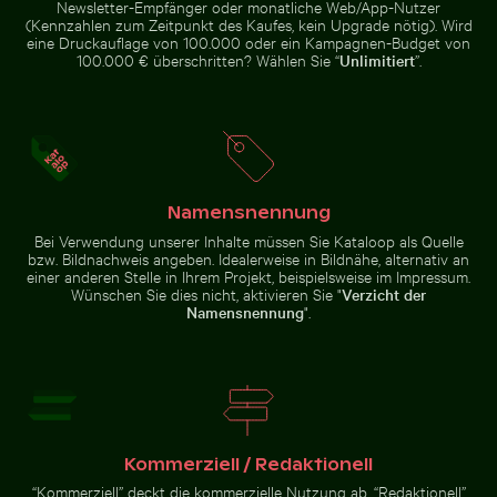
Newsletter-Empfänger oder monatliche Web/App-Nutzer
Kaktus mit
scharfen Dornen
(Kennzahlen zum Zeitpunkt des Kaufes, kein Upgrade nötig). Wird
eine Druckauflage von 100.000 oder ein Kampagnen-Budget von
100.000 € überschritten? Wählen Sie “
Unlimitiert
”.
Historische Gebäude entlang der Oderberger Str. in Be
Zerstreute Eisscherben au
Schnorchler im weiten blauen
Majestätischer Pfau mit
Ozean unter klarem Himmel
prächtigem Gefieder
Namensnennung
Bei Verwendung unserer Inhalte müssen Sie Kataloop als Quelle
bzw. Bildnachweis angeben. Idealerweise in Bildnähe, alternativ an
einer anderen Stelle in Ihrem Projekt, beispielsweise im Impressum.
Wünschen Sie dies nicht, aktivieren Sie "
Verzicht der
Barbary-Makaken Kuscheln am Affenfelsen in Gibraltar
Historische Gebäude entlang der
Zerstreute Eisscherben auf
Namensnennung
".
Oderberger Str. in Berlin
gefrorenem See
Kommerziell / Redaktionell
Barbary-
Makaken
“Kommerziell” deckt die kommerzielle Nutzung ab. “Redaktionell”