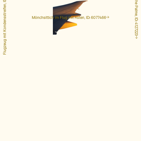
Flugzeug mit Kondensstreifen, ID: 1848649
Hohe Palme, ID: 4127223
Mönchsittich im Flug mit Ästen, ID: 6077466