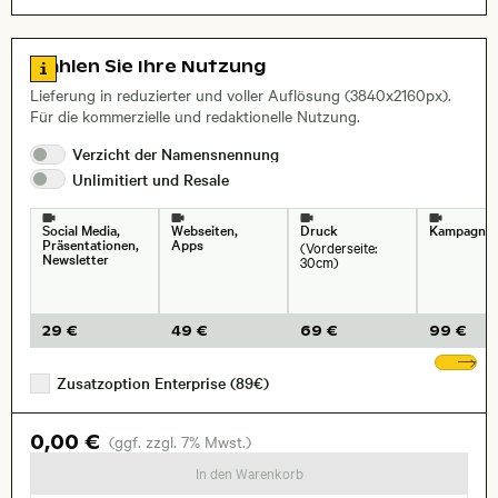
Studio
Dinge
Zeitraffer
Loop
Layoutdatei zum Herunterladen öffnen
Zu den Lizenzinformationen springen
Wählen Sie Ihre Nutzung
Lieferung in reduzierter und voller Auflösung (3840x2160px).
Für die kommerzielle und redaktionelle Nutzung.
Verzicht der
Namensnennung
Unlimitiert und
Resale
Social Media,
Webseiten,
Druck
Kampagne
Präsentationen,
Apps
(Vorderseite:
Newsletter
30cm)
29 €
49 €
69 €
99 €
We
Zusatzoption Enterprise (89€)
0,00 €
(ggf. zzgl. 7% Mwst.)
In den Warenkorb