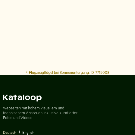
Flugzeugflügel bei Sonnenuntergang, ID: 7715008
Zur Homepage
Webseiten mit hohem visuellem und
technischem Anspruch inklusive kuratierter
Fotos und Videos.
Deutsch
English