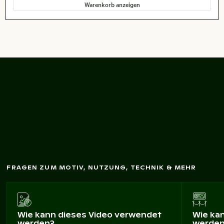
Warenkorb anzeigen
Eleganter Tulpenstrauß in
G
lasvase
FRAGEN ZUM MOTIV, NUTZUNG, TECHNIK & MEHR
Wie kann dieses Video verwendet
Wie ka
werden?
werde