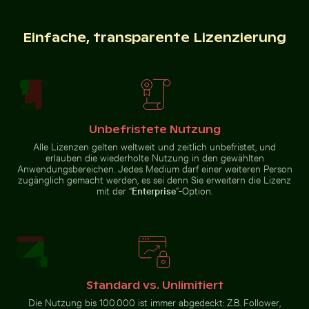
des Elbsandsteingebirges in der
Sächsischen Schweiz
Einfache, transparente Lizenzierung
Alte Ruinen von Wat Mahathat in Ayutthaya
Knospe einer Seerose zwisc
Schilf am ruhigen Seeufer bei
Luftaufnahme von Isla Choventún in
Dämmerung
Chuburná
Unbefristete Nutzung
Alle Lizenzen gelten weltweit und zeitlich unbefristet, und
erlauben die wiederholte Nutzung in den gewählten
Anwendungsbereichen. Jedes Medium darf einer weiteren Person
Reiher fängt Fisch in den klaren Gewässern von Holbox
Nahaufnahme eine
Alte Ruinen von Wat Mahathat in
Knospe einer Seerose zwischen
zugänglich gemacht werden, es sei denn Sie erweitern die Lizenz
Ayutthaya
Seerosenblättern im Teich
mit der “
Enterprise
”-Option.
Standard vs. Unlimitiert
Reiher fängt Fisch in den klaren Gewässern von
Holbox Island
Nahaufnahme
Die Nutzung bis 100.000 ist immer abgedeckt: Z.B. Follower,
Schnorchler im weiten blauen Ozean unter klarem Him
Majestätischer Pfau mit pr
eines grünen