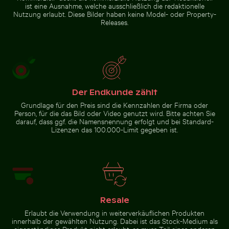
Kuscheln
ist eine Ausnahme, welche ausschließlich die redaktionelle
am
Nutzung erlaubt. Diese Bilder haben keine Model- oder Property-
Zur Stock-Kollektion
Affenfelsen
Releases.
in Gibraltar
Der Endkunde zählt
Grundlage für den Preis sind die Kennzahlen der Firma oder
Person, für die das Bild oder Video genutzt wird. Bitte achten Sie
darauf, dass ggf. die Namensnennung erfolgt und bei Standard-
Lizenzen das 100.000-Limit gegeben ist.
Resale
Erlaubt die Verwendung in weiterverkäuflichen Produkten
innerhalb der gewählten Nutzung. Dabei ist das Stock-Medium als
eigenständiges Produkt nicht erlaubt, es muss Teil eines anderen