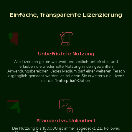
Feierlicher Schokoladenkuchen mit Wunderkerze
Einfache, transparente Lizenzierung
Gelbe Blumen
Gefrorener Ast mit kunstvollen Eisformationen
Funkelnde 2026 Feier Wund
blühen auf
Kreidefelsen
Unbefristete Nutzung
Historische Gebäude entlang der Oderberger Str. in Be
Helle orangefarbene Seest
Gefrorener Ast mit kunstvollen
Funkelnde 2026 Feier
Alle Lizenzen gelten weltweit und zeitlich unbefristet, und
Eisformationen
Wunderkerzen
erlauben die wiederholte Nutzung in den gewählten
Anwendungsbereichen. Jedes Medium darf einer weiteren Person
zugänglich gemacht werden, es sei denn Sie erweitern die Lizenz
mit der “
Enterprise
”-Option.
Blaue Sanduhr am Sandstrand
Graureiher am Wasser sitze
Historische Gebäude entlang der
Helle orangefarbene Seestern am
Oderberger Str. in Berlin
Sandstrand
Standard vs. Unlimitiert
Die Nutzung bis 100.000 ist immer abgedeckt: Z.B. Follower,