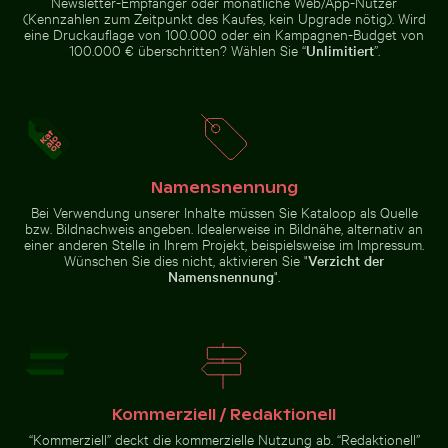
Newsletter-Empfänger oder monatliche Web/App-Nutzer
(Kennzahlen zum Zeitpunkt des Kaufes, kein Upgrade nötig). Wird
Blaue Sanduhr am Sandstrand
Graureiher am Wasser sitzend
Roter Nagellack auf Sandstrand
eine Druckauflage von 100.000 oder ein Kampagnen-Budget von
100.000 € überschritten? Wählen Sie “
Unlimitiert
”.
Roter Nagellack auf
Sandstrand
Namensnennung
Bei Verwendung unserer Inhalte müssen Sie Kataloop als Quelle
bzw. Bildnachweis angeben. Idealerweise in Bildnähe, alternativ an
Zur Stock-Kollektion
einer anderen Stelle in Ihrem Projekt, beispielsweise im Impressum.
Wünschen Sie dies nicht, aktivieren Sie "
Verzicht der
Namensnennung
".
Kommerziell / Redaktionell
“Kommerziell” deckt die kommerzielle Nutzung ab. “Redaktionell”