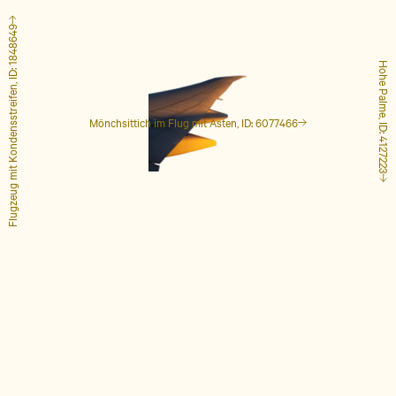
Flugzeug mit Kondensstreifen, ID: 1848649
Hohe Palme, ID: 4127223
Mönchsittich im Flug mit Ästen, ID: 6077466