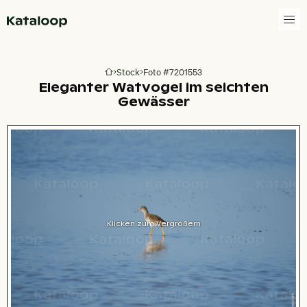
Zur Homepage
Stock
Foto #7201553
Zur Homepage
Eleganter Watvogel im seichten
Gewässer
Klicken zum Vergrößern