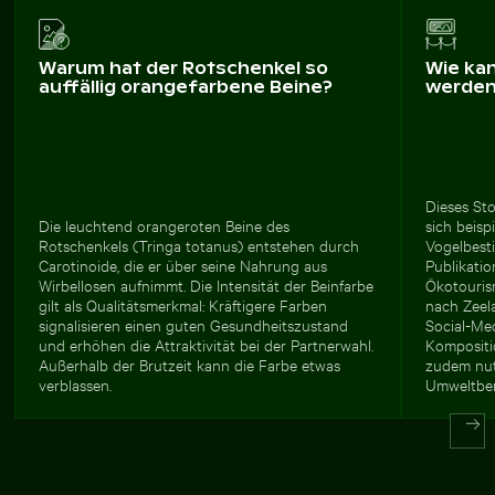
Warum hat der Rotschenkel so
Wie ka
auffällig orangefarbene Beine?
werde
Dieses Sto
Die leuchtend orangeroten Beine des
sich beisp
Rotschenkels (Tringa totanus) entstehen durch
Vogelbest
Carotinoide, die er über seine Nahrung aus
Publikatio
Wirbellosen aufnimmt. Die Intensität der Beinfarbe
Ökotouris
gilt als Qualitätsmerkmal: Kräftigere Farben
nach Zeel
signalisieren einen guten Gesundheitszustand
Social-Me
und erhöhen die Attraktivität bei der Partnerwahl.
Kompositio
Außerhalb der Brutzeit kann die Farbe etwas
zudem nut
verblassen.
Umweltber