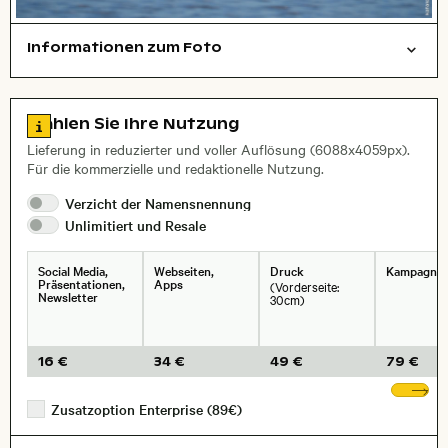
Informationen zum Foto
Tiere
Layoutdatei zum Herunterladen öffnen
Stadt,
Zu den Lizenzinformationen springen
Wählen Sie Ihre Nutzung
, Objektiv
Lieferung in reduzierter und voller Auflösung (6088x4059px).
Für die kommerzielle und redaktionelle Nutzung.
Verzicht der
Namensnennung
Unlimitiert und
Resale
Social Media,
Webseiten,
Druck
Kampagne
Präsentationen,
Apps
(Vorderseite:
Newsletter
30cm)
16 €
34 €
49 €
79 €
We
Zusatzoption Enterprise (89€)