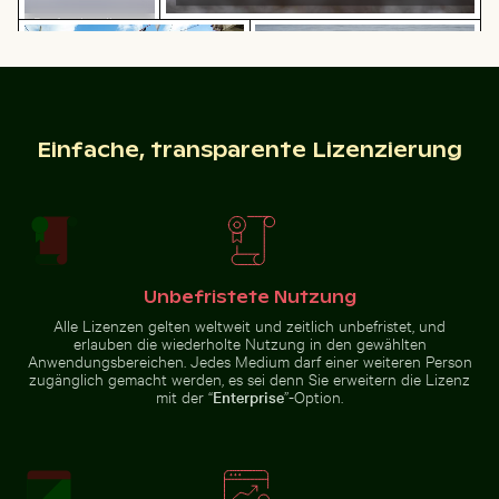
Professionelles
Buntes karibisches Straßenbild mit festlichen Dekora
Elegante Schwäne schwimme
Kameraobjektiv
mit Reflexionen
auf
Glasoberfläche
Einfache, transparente Lizenzierung
Flughund im farbenfrohen Himmel gleitend
Straßenlaterne vor Wohng
Buntes karibisches Straßenbild
Elegante Schwäne schwimmen in
mit festlichen Dekorationen
der Ostsee
Unbefristete Nutzung
Alle Lizenzen gelten weltweit und zeitlich unbefristet, und
Mini-Einkaufswagen mit gelben Blöcken
Bunter Blumenstrauß in Gl
Flughund im farbenfrohen
Straßenlaterne vor
erlauben die wiederholte Nutzung in den gewählten
Himmel gleitend
Wohngebäude
Anwendungsbereichen. Jedes Medium darf einer weiteren Person
zugänglich gemacht werden, es sei denn Sie erweitern die Lizenz
mit der “
Enterprise
”-Option.