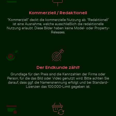
Berliner Fernsehturm bei Sonnenuntergang an
der Karl-Marx-Allee
Herbstliche Birken
Nahaufnahme einer Möwe vor blauem Hintergrund
Buddha-Statuen im Wat Yai Cha
am Hahneberg in
Kommerziell / Redaktionell
Berlin im goldenen
Licht
“Kommerziell” deckt die kommerzielle Nutzung ab. “Redaktionell”
ist eine Ausnahme, welche ausschließlich die redaktionelle
Nutzung erlaubt. Diese Bilder haben keine Model- oder Property-
Releases.
Nahaufnahme einer Möwe
Buddha-Statuen im Wat Yai
vor blauem Hintergrund
Chai Mongkol Tempel
Zur Stock-Kollektion
Der Endkunde zählt
Grundlage für den Preis sind die Kennzahlen der Firma oder
Person, für die das Bild oder Video genutzt wird. Bitte achten Sie
darauf, dass ggf. die Namensnennung erfolgt und bei Standard-
Lizenzen das 100.000-Limit gegeben ist.