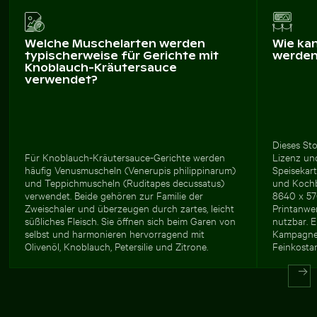
Welche Muschelarten werden
Wie ka
typischerweise für Gerichte mit
werde
Knoblauch-Kräutersauce
verwendet?
Dieses Sto
Für Knoblauch-Kräutersauce-Gerichte werden
Lizenz und
häufig Venusmuscheln (Venerupis philippinarum)
Speisekar
und Teppichmuscheln (Ruditapes decussatus)
und Kochb
verwendet. Beide gehören zur Familie der
8640 x 576
Zweischaler und überzeugen durch zartes, leicht
Printanwe
süßliches Fleisch. Sie öffnen sich beim Garen von
nutzbar. E
selbst und harmonieren hervorragend mit
Kampagnen
Olivenöl, Knoblauch, Petersilie und Zitrone.
Feinkostan