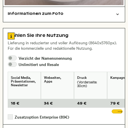
Informationen zum Foto
Dinge
Layoutdatei zum Herunterladen öffnen
, Objektiv
Zu den Lizenzinformationen springen
Wählen Sie Ihre Nutzung
Lieferung in reduzierter und voller Auflösung (8640x5760px).
Für die kommerzielle und redaktionelle Nutzung.
Verzicht der
Namensnennung
Unlimitiert und
Resale
Social Media,
Webseiten,
Druck
Kampagne
Präsentationen,
Apps
(Vorderseite:
Newsletter
30cm)
16 €
34 €
49 €
79 €
We
Zusatzoption Enterprise (89€)