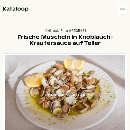
Zur Homepage
Stock
Foto #6505431
Zur Homepage
Frische Muscheln in Knoblauch-
Kräutersauce auf Teller
Klicken zum Vergrößern