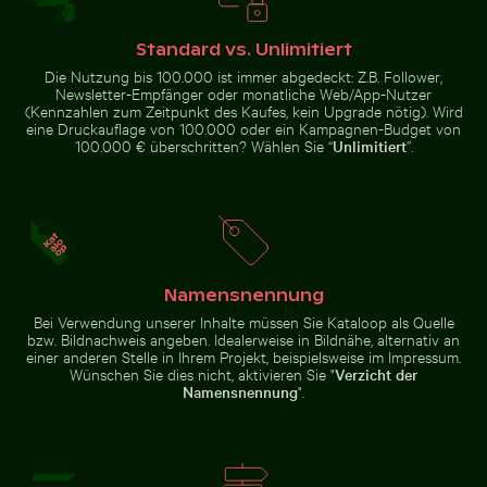
Mini-Einkaufswagen mit gelben
Bunter Blumenstrauß in
Sonnenuntergang über verlassenen Strandliegen
Junge Pflanze wächst in ri
Blöcken
Glasvase
Standard vs. Unlimitiert
Die Nutzung bis 100.000 ist immer abgedeckt: Z.B. Follower,
Newsletter-Empfänger oder monatliche Web/App-Nutzer
(Kennzahlen zum Zeitpunkt des Kaufes, kein Upgrade nötig). Wird
eine Druckauflage von 100.000 oder ein Kampagnen-Budget von
100.000 € überschritten? Wählen Sie “
Unlimitiert
”.
Felsformationen des Ferdinandsteins im Nationalpark
Stapel von verschiedenen S
Sonnenuntergang über
Junge Pflanze wächst in rissigem
verlassenen Strandliegen
Boden
Namensnennung
Berliner Fernsehturm bei Sonnenuntergang an der Kar
Herbstliche Birken
Stapel von verschiedenen
Bei Verwendung unserer Inhalte müssen Sie Kataloop als Quelle
Felsformationen des
Schokoladentafeln mit Nüssen
bzw. Bildnachweis angeben. Idealerweise in Bildnähe, alternativ an
Ferdinandsteins im Nationalpark
Sächsische Schweiz
einer anderen Stelle in Ihrem Projekt, beispielsweise im Impressum.
Wünschen Sie dies nicht, aktivieren Sie "
Verzicht der
Namensnennung
".