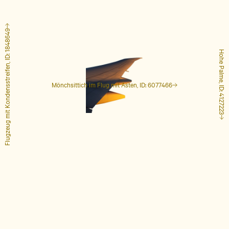
Flugzeug mit Kondensstreifen, ID: 1848649
Hohe Palme, ID: 4127223
Mönchsittich im Flug mit Ästen, ID: 6077466