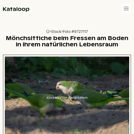
Zur Homepage
Stock
Foto #9727117
Zur Homepage
Mönchsittiche beim Fressen am Boden
in ihrem natürlichen Lebensraum
Klicken zum Vergrößern