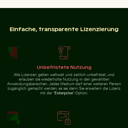
CN Tower und Skyline von Toronto vom Ontariosee
Stadtbusse vor Wolkenkrat
Chamarel Wasserfall umgeben
Schöne
von üppigem Grün mit
Sonnenuntergangswolken mit
Regenbogen, Mauritius
rosa Farbtönen
Einfache, transparente Lizenzierung
Nebelverhangene Wolkenkratzer mit Filmeffekt
Sonnenuntergang an der Ponte 25 de Abril
Holzschlitten auf Schnee mit
CN Tower und Skyline von
Stadtbusse vor Wolkenkratzern
Toronto vom Ontariosee
in urbaner Umgebung
Unbefristete Nutzung
Alle Lizenzen gelten weltweit und zeitlich unbefristet, und
erlauben die wiederholte Nutzung in den gewählten
Anwendungsbereichen. Jedes Medium darf einer weiteren Person
zugänglich gemacht werden, es sei denn Sie erweitern die Lizenz
mit der “
Enterprise
”-Option.
Holzschlitten auf Schnee mit
Zeitraffer von blühenden rosa Lilien
Leuchtende rosa Lilien v
Nebelverhangene
Sonnenuntergang
ziehender Person
Wolkenkratzer
an der Ponte 25
mit Filmeffekt
de Abril über dem
Tejo, Lissabon