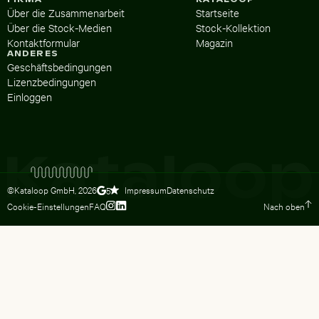
Über die Zusammenarbeit
Startseite
Über die Stock-Medien
Stock-Kollektion
Kontaktformular
Magazin
ANDERES
Geschäftsbedingungen
Lizenzbedingungen
Einloggen
©Kataloop GmbH,
2026
Impressum
Datenschutz
5
Cookie-Einstellungen
FAQ
Nach oben
Zum Instagram Profil von Lydia Dietsc
Zum LinkedIn Profil von Lydia Dietsc