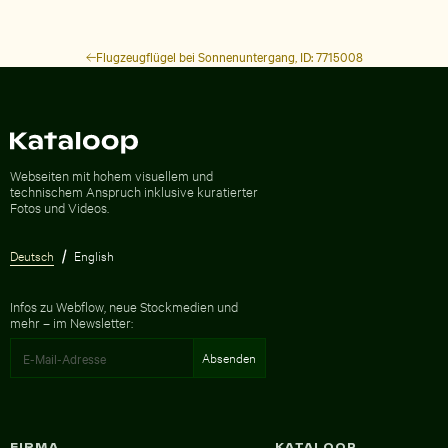
Flugzeugflügel bei Sonnenuntergang, ID: 7715008
Zur Homepage
Webseiten mit hohem visuellem und
technischem Anspruch inklusive kuratierter
Fotos und Videos.
Deutsch
English
Infos zu Webflow, neue Stockmedien und
mehr – im Newsletter:
FIRMA
KATALOOP