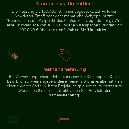
Standard vs. Unlimitiert
Olympiaturm mit Blumen im Vordergrund
Historische Gebäude entlang
Zeitraffer von blühenden rosa Lilien
Leuchtende rosa Lilien vor
Die Nutzung bis 100.000 ist immer abgedeckt: Z.B. Follower,
sanftem Hintergrund
Newsletter-Empfänger oder monatliche Web/App-Nutzer
(Kennzahlen zum Zeitpunkt des Kaufes, kein Upgrade nötig). Wird
eine Druckauflage von 100.000 oder ein Kampagnen-Budget von
100.000 € überschritten? Wählen Sie “
Unlimitiert
”.
Modischer Mann auf Kopfsteinpflaster
Leuchtend Rote Tr
Olympiaturm mit Blumen im
Historische Gebäude entlang der
Vordergrund
Oderberger Str. in Berlin
Namensnennung
Bei Verwendung unserer Inhalte müssen Sie Kataloop als Quelle
bzw. Bildnachweis angeben. Idealerweise in Bildnähe, alternativ an
einer anderen Stelle in Ihrem Projekt, beispielsweise im Impressum.
Wünschen Sie dies nicht, aktivieren Sie "
Verzicht der
Namensnennung
".
Modischer Mann auf Kopfsteinpflaster
Leuchtend Rote
Tropische Pflanze
Luftaufnahme von Soufrière, Küstenstadt mit Kirche 
Einsamer Spaziergang am Tha
mit Zarten Blüten