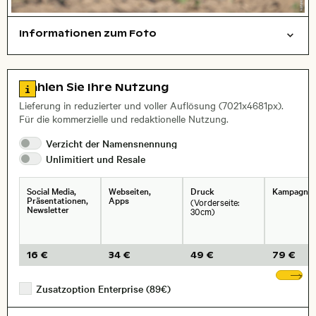
Informationen zum Foto
Tiere
Layoutdatei zum Herunterladen öffnen
Stadt,
Zu den Lizenzinformationen springen
Wählen Sie Ihre Nutzung
, Objektiv
Lieferung in reduzierter und voller Auflösung (7021x4681px).
Für die kommerzielle und redaktionelle Nutzung.
Verzicht der
Namensnennung
Unlimitiert und
Resale
Social Media,
Webseiten,
Druck
Kampagne
Präsentationen,
Apps
(Vorderseite:
Newsletter
30cm)
16 €
34 €
49 €
79 €
We
Zusatzoption Enterprise (89€)