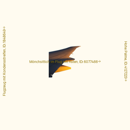
Flugzeug mit Kondensstreifen, ID: 1848649
Hohe Palme, ID: 4127223
Mönchsittich im Flug mit Ästen, ID: 6077466