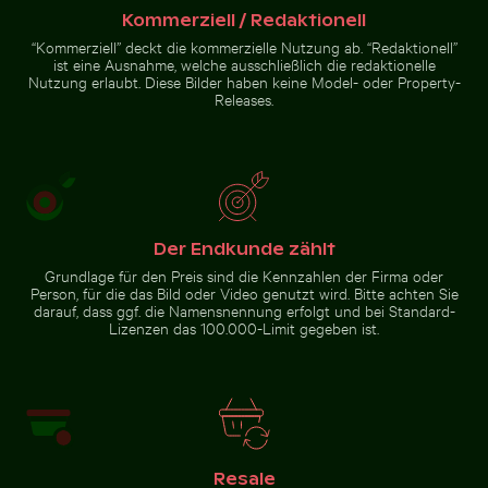
Kommerziell / Redaktionell
Solarbetriebene Ampel an tropischer Straße
“Kommerziell” deckt die kommerzielle Nutzung ab. “Redaktionell”
Einsamer Spaziergang am Thai
Luftaufnahme von Soufrière,
ist eine Ausnahme, welche ausschließlich die redaktionelle
Mueang Strand
Küstenstadt mit Kirche und
Nutzung erlaubt. Diese Bilder haben keine Model- oder Property-
Strand
Releases.
Solarbetriebene Ampel an
tropischer Straße
Der Endkunde zählt
Zur Stock-Kollektion
Grundlage für den Preis sind die Kennzahlen der Firma oder
Person, für die das Bild oder Video genutzt wird. Bitte achten Sie
darauf, dass ggf. die Namensnennung erfolgt und bei Standard-
Lizenzen das 100.000-Limit gegeben ist.
Resale