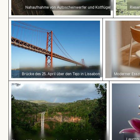
Nahaufnahme von Autoscheinwerfer und Kotflügel
Riesen
Brücke des 25. April über den Tejo in Lissabon
Moderner Ess
Brücke des 25. April über den Tejo in Lissabon
Moderner Essz
Chamarel Wasserfall umgeben von üppigem Grü
Leuchtende
Leuchte