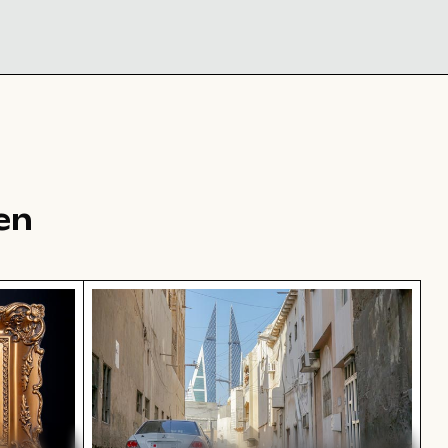
en
llem Goldrahmen
Bahrain World Trade Center zwischen Ga