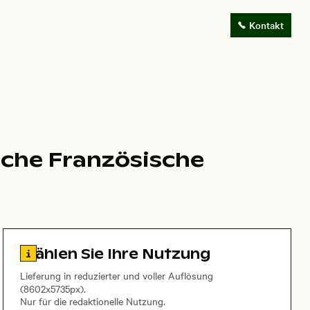
Kontakt
sche Französische
Zu den Lizenzinformationen springen
Wählen Sie Ihre Nutzung
Lieferung in reduzierter und voller Auflösung
(8602x5735px).
Nur für die redaktionelle Nutzung.