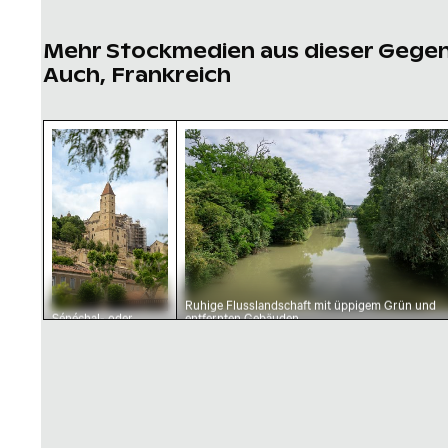
Mehr Stockmedien aus dieser Gege
Auch, Frankreich
Sénéchal- oder Armagnac-Turm in Auch, Histo
Ruhige Flusslandschaft mit ü
Ruhige Flusslandschaft mit üppigem Grün und
Sénéchal- oder
entfernten Gebäuden
Armagnac-Turm in
Auch, Historisches
Wahrzeichen