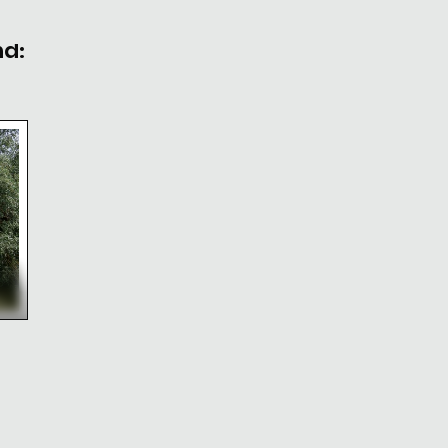
nd:
risches Wahrzeichen
ppigem Grün und entfernten Gebäuden