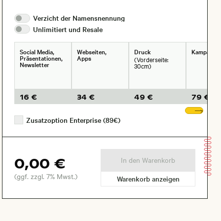
Verzicht der
Namensnennung
Unlimitiert und
Resale
Social Media,
Webseiten,
Druck
Kampagne
Präsentationen,
Apps
(Vorderseite:
Newsletter
30cm)
16 €
34 €
49 €
79 €
Wei
Zusatzoption Enterprise (89€)
0,00 €
In den Warenkorb
(ggf. zzgl. 7% Mwst.)
Warenkorb anzeigen