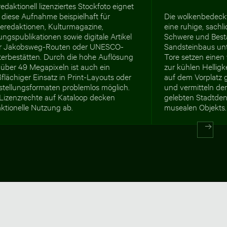
redaktionell lizenziertes Stockfoto eignet
 diese Aufnahme beispielhaft für
Die wolkenbedeckt
seredaktionen, Kulturmagazine,
eine ruhige, sachl
ungspublikationen sowie digitale Artikel
Schwere und Best
r Jakobsweg-Routen oder UNESCO-
Sandsteinbaus unt
terbestätten. Durch die hohe Auflösung
Tore setzen eine
 über 49 Megapixeln ist auch ein
zur kühlen Helligk
flächiger Einsatz in Print-Layouts oder
auf dem Vorplatz
stellungsformaten problemlos möglich.
und vermitteln den
 Lizenzrechte auf Kataloop decken
gelebten Stadtden
ktionelle Nutzung ab.
musealen Objekts.