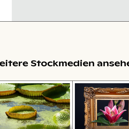
eitere Stockmedien anseh
ügel
rosen in einer friedlichen Teichlandschaft
Pinke Lilie in prunkvo