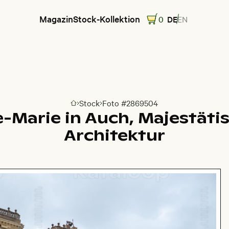
Magazin
Stock-Kollektion
0
DE
EN
Stock
Foto #2869504
Zur Homepage
e-Marie in Auch, Majestäti
Architektur