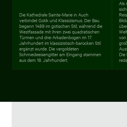
Als 
sich
Die Kathedrale Sainte-Marie in Auch
Rei
verbindet Gotik und Klassizismus. Der Bau
Bild
begann 1489 im gotischen Stil, während die
übe
Westfassade mit ihren zwei quadratischen
Wel
Türmen und drei Arkadenbogen im 17.
von
Jahrhundert im klassizistisch-barocken Stil
groß
ergänzt wurde. Die vergoldeten
Aus
Schmiedeeisengitter am Eingang stammen
Die
aus dem 18. Jahrhundert.
reda