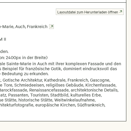
Layoutdatei zum Herunterladen öffnen
e-Marie
,
Auch
,
Frankreich
 II
nden.
on: 2400px in der Breite)
rale Sainte-Marie in Auch mit ihrer komplexen Fassade und den
 Beispiel für französische Gotik, dominiert eindrucksvoll das
le Bedeutung zu erkunden.
, Gotische Architektur, Kathedrale, Frankreich, Gascogne,
ne Tore, Schmiedeeisen, religiöses Gebäude, Kirchenfassade,
Barockfassade, Renaissancefassade, architektonische Details,
z, Passanten, Touristen, Stadtbild, kulturelles Erbe,
e Stätte, historische Stätte, Weitwinkelaufnahme,
itekturfotografie, europäische Kirchen, Südfrankreich,