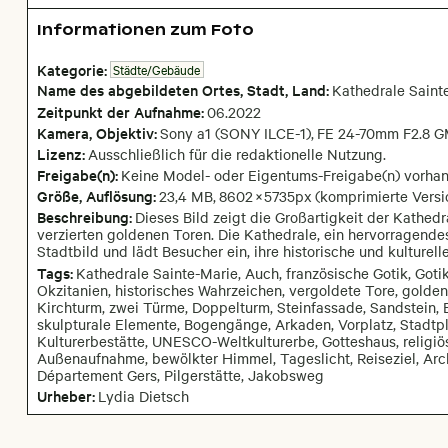
Informationen zum Foto
Kategorie:
Städte/Gebäude
Name des abgebildeten Ortes,
Stadt,
Land:
Kathedrale Saint
Zeitpunkt der Aufnahme:
06
.
2022
Kamera
, Objektiv
:
Sony a1 (SONY ILCE-1)
,
FE 24-70mm F2.8 GM
Lizenz:
Ausschließlich für die redaktionelle Nutzung.
Freigabe(n):
Keine Model- oder Eigentums-Freigabe(n) vorha
Größe, Auflösung:
23,4 MB
,
8602
×
5735
px
(komprimierte Versi
Beschreibung:
Dieses Bild zeigt die Großartigkeit der Kathed
verzierten goldenen Toren. Die Kathedrale, ein hervorragendes
Stadtbild und lädt Besucher ein, ihre historische und kulturel
Tags:
Kathedrale Sainte-Marie, Auch, französische Gotik, Gotik
Okzitanien, historisches Wahrzeichen, vergoldete Tore, golde
Kirchturm, zwei Türme, Doppelturm, Steinfassade, Sandstein, 
skulpturale Elemente, Bogengänge, Arkaden, Vorplatz, Stadtplat
Kulturerbestätte, UNESCO-Weltkulturerbe, Gotteshaus, religiös
Außenaufnahme, bewölkter Himmel, Tageslicht, Reiseziel, Arch
Département Gers, Pilgerstätte, Jakobsweg
Urheber:
Lydia Dietsch