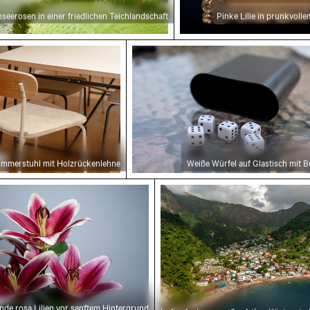
seerosen in einer friedlichen Teichlandschaft
Pinke Lilie in prunkvol
zimmerstuhl mit Holzrückenlehne
Weiße Würfel auf Glastisch mi
immerstuhl mit Holzrückenlehne
Weiße Würfel auf Glastisch mit B
n mit Regenbogen, Mauritius
 rosa Lilien vor sanftem Hintergrund
Luftaufnahme von Soufri
nde rosa Lilien vor sanftem Hintergrund