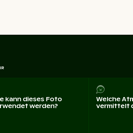
HR
e kann dieses Foto
Welche At
rwendet werden?
vermittelt