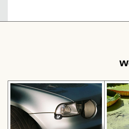
W
Nahaufnahme von Autoscheinwerfer und Kotfl
Riesensee