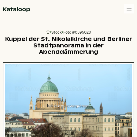
Zur Homepage
Stock
Foto #0595023
Zur Homepage
Kuppel der St. Nikolaikirche und Berliner
Stadtpanorama in der
Abenddämmerung
Klicken zum Vergrößern