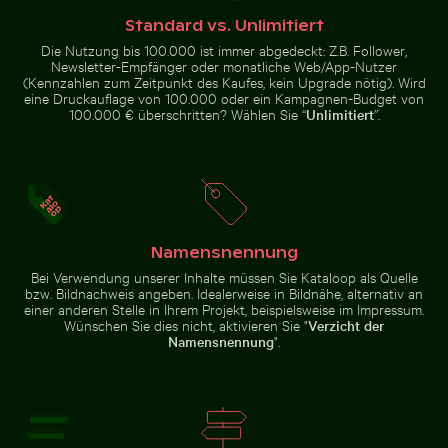
Standard vs. Unlimitiert
Die Nutzung bis 100.000 ist immer abgedeckt: Z.B. Follower,
Newsletter-Empfänger oder monatliche Web/App-Nutzer
(Kennzahlen zum Zeitpunkt des Kaufes, kein Upgrade nötig). Wird
eine Druckauflage von 100.000 oder ein Kampagnen-Budget von
100.000 € überschritten? Wählen Sie “
Unlimitiert
”.
Strandliegen und Sonnenschirme am Sandstrand
Mann im Kings River an ein
Menschen genießen den Strand
Kinder spielen Fußball auf einem
auf Holbox
Straßenplatz in La Boca
Namensnennung
Nahaufnahme eines grünen Kaktus mit scharfen Dorn
Sternennacht über dem Weinberg Mühlense
Strandliegen und Sonnenschirme
Mann im Kings River an einem
am Sandstrand
Sonnentag
Bei Verwendung unserer Inhalte müssen Sie Kataloop als Quelle
bzw. Bildnachweis angeben. Idealerweise in Bildnähe, alternativ an
einer anderen Stelle in Ihrem Projekt, beispielsweise im Impressum.
Wünschen Sie dies nicht, aktivieren Sie "
Verzicht der
Namensnennung
".
Sternennacht über dem
Nahaufnahme
Weinberg Mühlensee
eines grünen
Holzsteg
Kaktus mit
scharfen