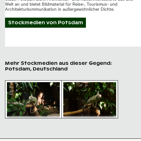
Welt an und bietet Bildmaterial für Reise-, Tourismus- und
Architekturkommunikation in außergewöhnlicher Dichte.
Stockmedien von
Potsdam
Mehr Stockmedien aus dieser Gegend:
Potsdam, Deutschland
Jemenchamäleon in natürlichem Lebensraum in der B
Jemenchamäleon in der Biosph
Jemenchamäleon in
Jemenchamäleon in der
natürlichem Lebensraum in
Biosphäre Potsdam,
der Biosphäre Potsdam
Potsdam