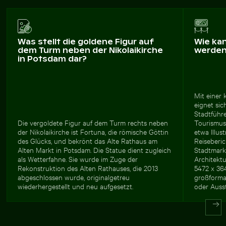
Was stellt die goldene Figur auf
Wie ka
dem Turm neben der Nikolaikirche
werde
in Potsdam dar?
Mit einer 
eignet sic
Stadtführ
Die vergoldete Figur auf dem Turm rechts neben
Tourismusw
der Nikolaikirche ist Fortuna, die römische Göttin
etwa Illus
des Glücks, und bekrönt das Alte Rathaus am
Reiseberic
Alten Markt in Potsdam. Die Statue dient zugleich
Stadtmarke
als Wetterfahne. Sie wurde im Zuge der
Architekt
Rekonstruktion des Alten Rathauses, die 2013
5472 x 36
abgeschlossen wurde, originalgetreu
großforma
wiederhergestellt und neu aufgesetzt.
oder Auss