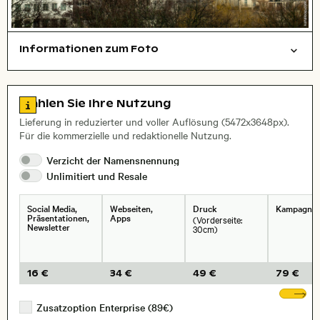
Informationen zum Foto
Städte/Gebäude
Layoutdatei zum Herunterladen öffnen
Name des abgebildeten Ortes,
Stadt,
Zu den Lizenzinformationen springen
Wählen Sie Ihre Nutzung
, Objektiv
Lieferung in reduzierter und voller Auflösung (5472x3648px).
Für die kommerzielle und redaktionelle Nutzung.
Verzicht der
Namensnennung
Unlimitiert und
Resale
Social Media,
Webseiten,
Druck
Kampagne
Präsentationen,
Apps
(Vorderseite:
Newsletter
30cm)
16 €
34 €
49 €
79 €
We
Zusatzoption Enterprise (89€)