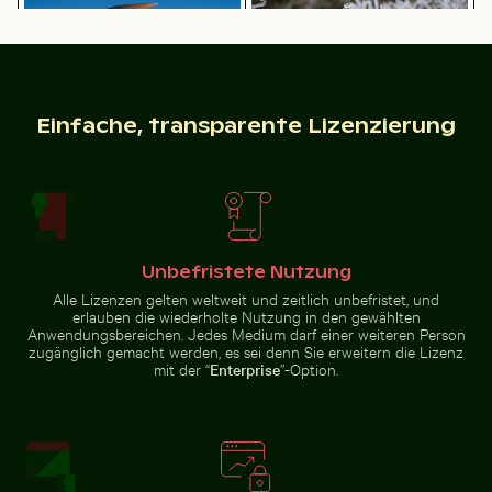
Kopfsteinpflaster
Brauner
Junger
Pelikan auf
Kiefernbaum
Holzpfosten
auf dem
am Meer
Hahneberg
in Berlin
Einfache, transparente Lizenzierung
Fischerboot am schwarzen Sandstrand von La Réunio
Getarnte Krabbe am Sand
Gefrorene Zweige mit
Flugzeugflügel gegen
Eiskristallen bedeckt
Abendhimmel während des
Fluges
Unbefristete Nutzung
Einsamer Baum im Naturschutzgebiet Yum Balam
Sonnenuntergang
Fischerboot am schwarzen
Getarnte Krabbe am
Alle Lizenzen gelten weltweit und zeitlich unbefristet, und
Sandstrand von La Réunion
Sandstrand
erlauben die wiederholte Nutzung in den gewählten
Anwendungsbereichen. Jedes Medium darf einer weiteren Person
zugänglich gemacht werden, es sei denn Sie erweitern die Lizenz
mit der “
Enterprise
”-Option.
Einsamer Baum im Naturschutzgebiet Yum Balam
Sonnenuntergangsblick
Menschen genießen den Strand auf Holbox
Kinder spielen Fußball auf e
aus Flugzeugfenster
mit Flügelsilhouette