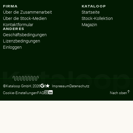
FIRMA
KATALOOP
Über die Zusammenarbeit
Startseite
Über die Stock-Medien
Stock-Kollektion
Kontaktformular
Magazin
ANDERES
Geschäftsbedingungen
Lizenzbedingungen
Einloggen
©Kataloop GmbH,
2026
Impressum
Datenschutz
5
Cookie-Einstellungen
FAQ
Nach oben
Zum Instagram Profil von Lydia Dietsc
Zum LinkedIn Profil von Lydia Dietsc