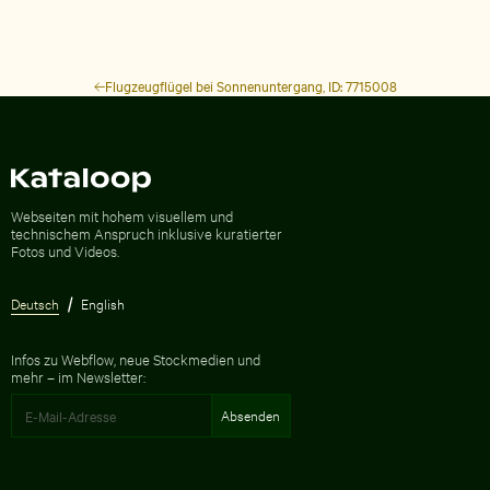
Flugzeugflügel bei Sonnenuntergang, ID: 7715008
Zur Homepage
Webseiten mit hohem visuellem und
technischem Anspruch inklusive kuratierter
Fotos und Videos.
Deutsch
English
Infos zu Webflow, neue Stockmedien und
mehr – im Newsletter: