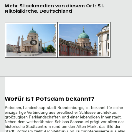
Mehr Stockmedien von diesem Ort: St.
Nikolaikirche, Deutschland
Detailansicht der Kuppel und des Kreuzes der St. Niko
Detailansicht der Kuppel und de
Detailansicht der Kuppel
Detailansicht der Kuppel
und des Kreuzes der St.
und des Kreuzes der St.
Nikolaikirche, Potsdam
Nikolaikirche, Potsdam
Wofür ist Potsdam bekannt?
Potsdam, Landeshauptstadt Brandenburgs, ist bekannt für seine
einzigartige Verbindung aus preußischer Schlösserarchitektur,
großzügigen Parklandschaften und einer lebendigen Innenstadt.
Neben dem weltberühmten Schloss Sanssouci prägt vor allem das
historische Stadtzentrum rund um den Alten Markt das Bild der
Stadt. Potsdam zieht Architektur- und Kulturinteressierte aus aller