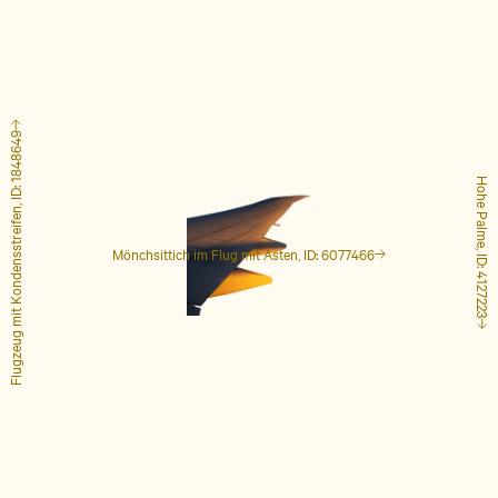
Flugzeug mit Kondensstreifen, ID: 1848649
Hohe Palme, ID: 4127223
Mönchsittich im Flug mit Ästen, ID: 6077466