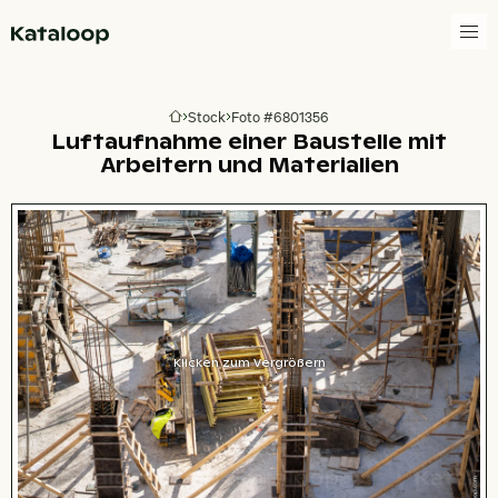
Zur Homepage
Stock
Foto #6801356
Zur Homepage
Luftaufnahme einer Baustelle mit
Arbeitern und Materialien
Klicken zum Vergrößern