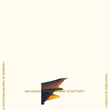
Flugzeug mit Kondensstreifen, ID: 1848649
Hohe Palme, ID: 4127223
Mönchsittich im Flug mit Ästen, ID: 6077466