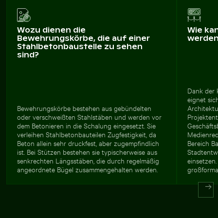
Wozu dienen die
Wie ka
Bewehrungskörbe, die auf einer
werde
Stahlbetonbaustelle zu sehen
sind?
Dank der 
eignet sic
Bewehrungskörbe bestehen aus gebündelten
Architekt
oder verschweißten Stahlstäben und werden vor
Projektent
dem Betonieren in die Schalung eingesetzt. Sie
Geschäfts
verleihen Stahlbetonbauteilen Zugfestigkeit, da
Medienred
Beton allein sehr druckfest, aber zugempfindlich
Bereich B
ist. Bei Stützen bestehen sie typischerweise aus
Stadtentwi
senkrechten Längsstäben, die durch regelmäßig
einsetzen
angeordnete Bügel zusammengehalten werden.
großforma