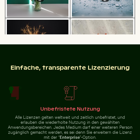
Wunderkerze mit Botschaft Budget verbrannt
Helle orangefarbene Seest
Eleganter Tulpenstrauß in
Zerstreute Eisscherben auf
Glasvase
gefrorenem See
Buddha-Statuen im Wat Yai Chai Mongkol Tempel
Nahaufnahme eines Malachit
Wunderkerze mit Botschaft
Helle orangefarbene Seestern am
Einfache, transparente Lizenzierung
Budget verbrannt
Sandstrand
Traditionelles Langheckboot am tropischen Strand
Elegante Schwäne schwimme
Buddha-Statuen im Wat Yai Chai
Nahaufnahme eines
Unbefristete Nutzung
Mongkol Tempel
Malachitfalters auf grünem Blatt
Alle Lizenzen gelten weltweit und zeitlich unbefristet, und
erlauben die wiederholte Nutzung in den gewählten
Anwendungsbereichen. Jedes Medium darf einer weiteren Person
zugänglich gemacht werden, es sei denn Sie erweitern die Lizenz
mit der “
Enterprise
”-Option.