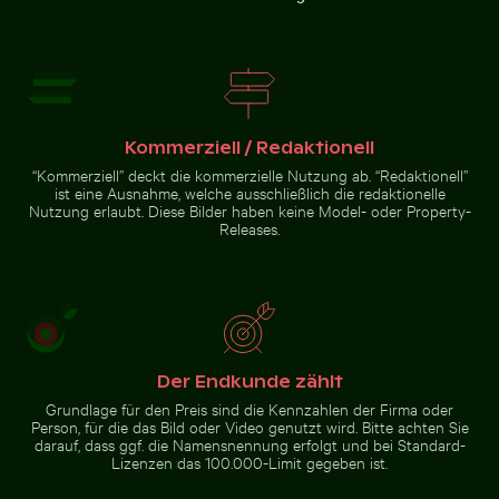
Luftaufnahme des Makkasan-Kreuzes in Bangkok
Weiße Würfel auf Glastisch mit
Café-Tisch im Freien mit rosa
Becher
Tulpen
Kommerziell / Redaktionell
Luftaufnahme des
“Kommerziell” deckt die kommerzielle Nutzung ab. “Redaktionell”
Makkasan-Kreuzes in
ist eine Ausnahme, welche ausschließlich die redaktionelle
Bangkok
Nutzung erlaubt. Diese Bilder haben keine Model- oder Property-
Releases.
Zur Stock-Kollektion
Der Endkunde zählt
Grundlage für den Preis sind die Kennzahlen der Firma oder
Person, für die das Bild oder Video genutzt wird. Bitte achten Sie
darauf, dass ggf. die Namensnennung erfolgt und bei Standard-
Lizenzen das 100.000-Limit gegeben ist.