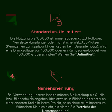
Verschwommener Wald mit abstrakten Baumstruktur
Abstrakter Wald mit Beweg
Traditionelles Langheckboot am
Elegante Schwäne schwimmen in
tropischen Strand
der Ostsee
Standard vs. Unlimitiert
Die Nutzung bis 100.000 ist immer abgedeckt: Z.B. Follower,
Newsletter-Empfänger oder monatliche Web/App-Nutzer
Mönchsittich im Flug mit Ästen vor blauem Himmel
Junger Kiefernbaum auf dem Hahneberg in
Blaue Sanduhr am Sandstran
Verschwommener Wald mit
Abstrakter Wald mit
(Kennzahlen zum Zeitpunkt des Kaufes, kein Upgrade nötig). Wird
abstrakten Baumstrukturen
Bewegungsunschärfe
eine Druckauflage von 100.000 oder ein Kampagnen-Budget von
100.000 € überschritten? Wählen Sie “
Unlimitiert
”.
Blaue Sanduhr am Sandstrand
Weiße Würfel auf Glastisch mit Becher
Café-Tisch im Freien mit ros
Mönchsittich
Junger
im Flug mit
Kiefernbaum
Namensnennung
Ästen vor
auf dem
blauem
Hahneberg
Bei Verwendung unserer Inhalte müssen Sie Kataloop als Quelle
Himmel
in Berlin
bzw. Bildnachweis angeben. Idealerweise in Bildnähe, alternativ an
einer anderen Stelle in Ihrem Projekt, beispielsweise im Impressum.
Wünschen Sie dies nicht, aktivieren Sie "
Verzicht der
Namensnennung
".