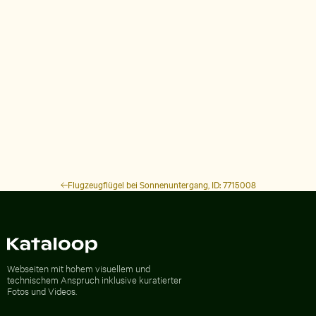
Flugzeugflügel bei Sonnenuntergang, ID: 7715008
Zur Homepage
Webseiten mit hohem visuellem und
technischem Anspruch inklusive kuratierter
Fotos und Videos.