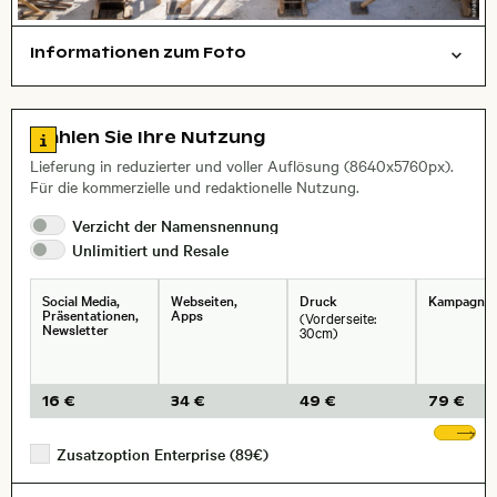
Informationen zum Foto
Dinge
symbolisch
Arbeit
Layoutdatei zum Herunterladen öffnen
Stadt,
Zu den Lizenzinformationen springen
Wählen Sie Ihre Nutzung
, Objektiv
Lieferung in reduzierter und voller Auflösung (8640x5760px).
Für die kommerzielle und redaktionelle Nutzung.
Verzicht der
Namensnennung
Unlimitiert und
Resale
Social Media,
Webseiten,
Druck
Kampagne
Präsentationen,
Apps
(Vorderseite:
Newsletter
30cm)
16 €
34 €
49 €
79 €
We
Zusatzoption Enterprise (89€)