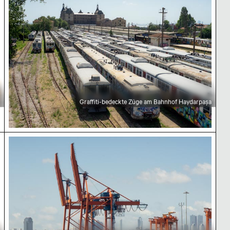
Graffiti-bedeckte Züge am Bahnhof Haydarpaşa
e in Istanbul
Kräne am Haydarpaşa Limanı mit Stadtpanorama