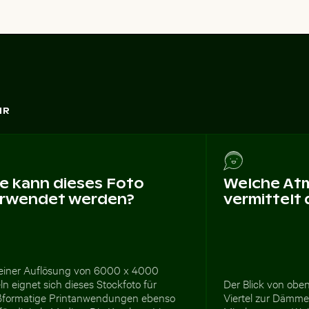
HR
e kann dieses Foto
Welche At
rwendet werden?
vermittelt
 einer Auflösung von 6000 x 4000
ln eignet sich dieses Stockfoto für
Der Blick von obe
ßformatige Printanwendungen ebenso
Viertel zur Dämme