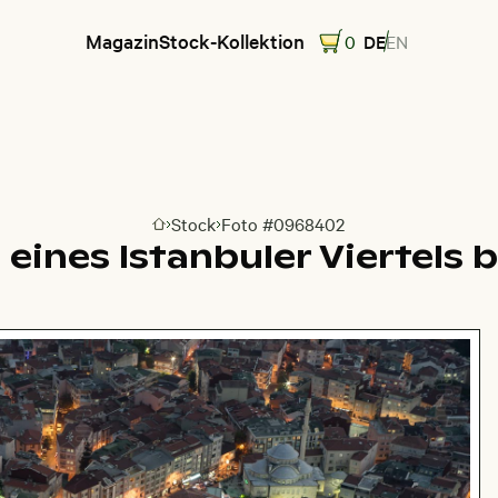
Magazin
Stock-Kollektion
0
DE
EN
Stock
Foto #0968402
Zur Homepage
eines Istanbuler Viertels