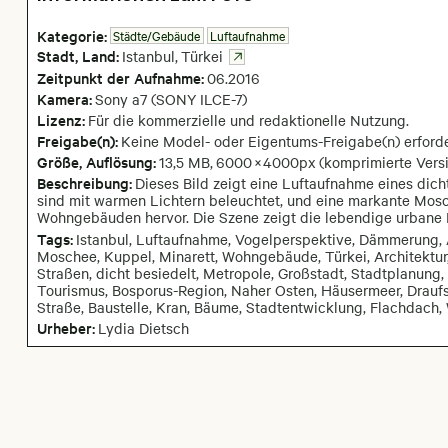
Kategorie:
Städte/Gebäude
Luftaufnahme
Stadt,
Land:
Istanbul
,
Türkei
Zeitpunkt der Aufnahme:
06
.
2016
Kamera
:
Sony a7 (SONY ILCE-7)
Lizenz:
Für die kommerzielle und redaktionelle Nutzung.
Freigabe(n):
Keine Model- oder Eigentums-Freigabe(n) erforde
Größe, Auflösung:
13,5 MB
,
6000
×
4000
px
(komprimierte Versi
Beschreibung:
Dieses Bild zeigt eine Luftaufnahme eines dich
sind mit warmen Lichtern beleuchtet, und eine markante Mosc
Wohngebäuden hervor. Die Szene zeigt die lebendige urbane L
Tags:
Istanbul, Luftaufnahme, Vogelperspektive, Dämmerung, 
Moschee, Kuppel, Minarett, Wohngebäude, Türkei, Architektur,
Straßen, dicht besiedelt, Metropole, Großstadt, Stadtplanung, 
Tourismus, Bosporus-Region, Naher Osten, Häusermeer, Drauf
Straße, Baustelle, Kran, Bäume, Stadtentwicklung, Flachdach
Urheber:
Lydia Dietsch