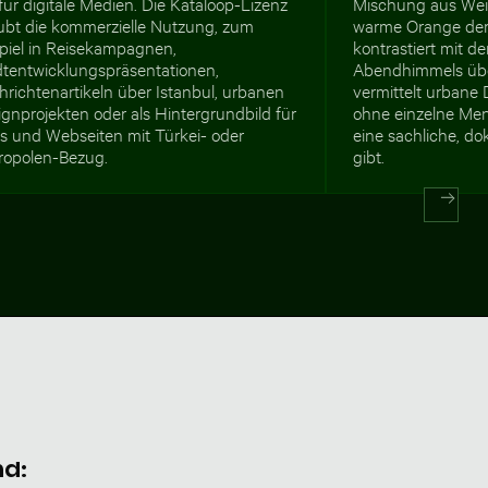
für digitale Medien. Die Kataloop-Lizenz
Mischung aus Wei
aubt die kommerzielle Nutzung, zum
warme Orange der
spiel in Reisekampagnen,
kontrastiert mit d
dtentwicklungspräsentationen,
Abendhimmels übe
richtenartikeln über Istanbul, urbanen
vermittelt urbane 
gnprojekten oder als Hintergrundbild für
ohne einzelne Men
s und Webseiten mit Türkei- oder
eine sachliche, d
ropolen-Bezug.
gibt.
nd: