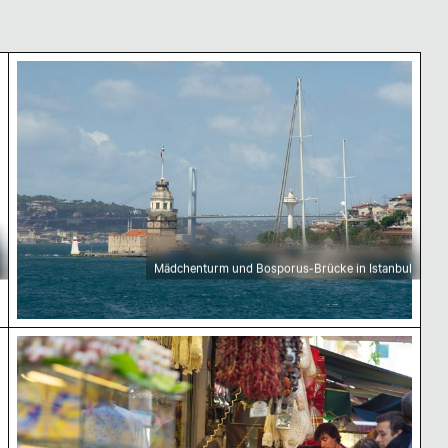
in Istanbul
Mädchenturm und Bosporus-Brücke in Istanbul
Mädchenturm und Bosporus-Brücke in Istanbul
Lebhafter Marktszene am Kadıköy Çarşı, Istanbul