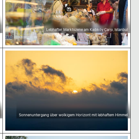
Lebhafter Marktszene am Kadıköy Çarşı, Istanbul
Sonnenuntergang über wolkigem Horizont mit le
Sonnenuntergang über wolkigem Horizont mit lebhaftem Himmel
Graffiti-bedeckte Züge am Bahnhof Haydarpaşa