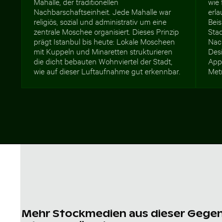
Mahalle, der traditionellen
wie 
Nachbarschaftseinheit. Jede Mahalle war
erl
religiös, sozial und administrativ um eine
Bei
zentrale Moschee organisiert. Dieses Prinzip
Sta
prägt Istanbul bis heute: Lokale Moscheen
Nach
mit Kuppeln und Minaretten strukturieren
Desi
die dicht bebauten Wohnviertel der Stadt,
App
wie auf dieser Luftaufnahme gut erkennbar.
Met
Mehr Stockmedien aus dieser Gege