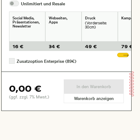
Unlimitiert und
Resale
Social Media,
Webseiten,
Druck
Kampagne
Präsentationen,
Apps
(Vorderseite:
Newsletter
30cm)
16 €
34 €
49 €
79 €
Wei
Zusatzoption Enterprise (89€)
0,00 €
In den Warenkorb
(ggf. zzgl. 7% Mwst.)
Warenkorb anzeigen