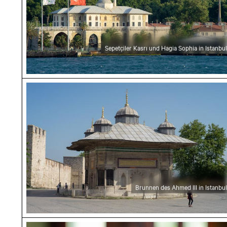
Sepetçiler Kasrı und Hagia Sophia in Istanbul
Brunnen des Ahmed III in Istanbul
Brunnen des Ahmed III in Istanbul
Kalte Biergläser auf Holztisch