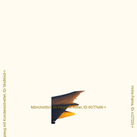
Flugzeug mit Kondensstreifen, ID: 1848649
Hohe Palme, ID: 4127223
Mönchsittich im Flug mit Ästen, ID: 6077466