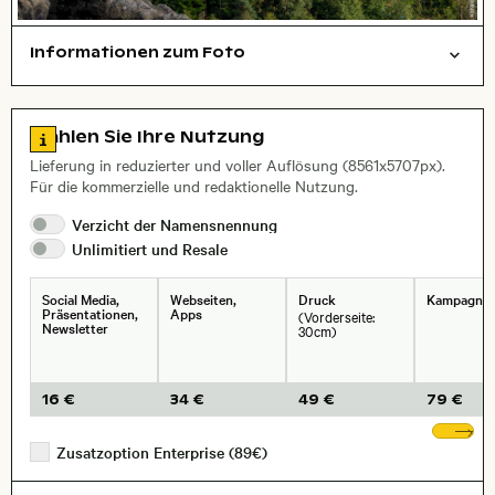
Informationen zum Foto
Natur
Layoutdatei zum Herunterladen öffnen
Name des abgebildeten Ortes,
Stadt,
Zu den Lizenzinformationen springen
Wählen Sie Ihre Nutzung
, Objektiv
Lieferung in reduzierter und voller Auflösung (8561x5707px).
Für die kommerzielle und redaktionelle Nutzung.
Verzicht der
Namensnennung
Unlimitiert und
Resale
Social Media,
Webseiten,
Druck
Kampagne
Präsentationen,
Apps
(Vorderseite:
Newsletter
30cm)
16 €
34 €
49 €
79 €
We
Zusatzoption Enterprise (89€)