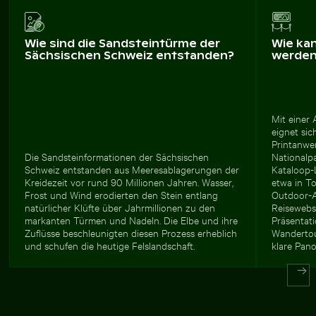
Wie sind die Sandsteintürme der
Wie ka
Sächsischen Schweiz entstanden?
werde
Mit einer
eignet sic
Printanwe
Die Sandsteinformationen der Sächsischen
Nationalp
Schweiz entstanden aus Meeresablagerungen der
Kataloop-
Kreidezeit vor rund 90 Millionen Jahren. Wasser,
etwa in T
Frost und Wind erodierten den Stein entlang
Outdoor-A
natürlicher Klüfte über Jahrmillionen zu den
Reisewebs
markanten Türmen und Nadeln. Die Elbe und ihre
Präsentat
Zuflüsse beschleunigten diesen Prozess erheblich
Wandertou
und schufen die heutige Felslandschaft.
klare Pano