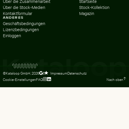
Über die Zusammenarbeit
Startseite
Über die Stock-Medien
Stock-Kollektion
Kontaktformular
Magazin
ANDERES
Geschäftsbedingungen
Lizenzbedingungen
Einloggen
©Kataloop GmbH,
2026
Impressum
Datenschutz
5
Cookie-Einstellungen
FAQ
Nach oben
Zum Instagram Profil von Lydia Dietsc
Zum LinkedIn Profil von Lydia Dietsc