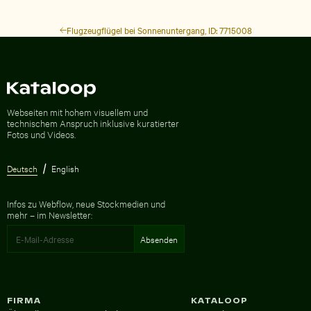
Flugzeugflügel bei Sonnenuntergang, ID: 7715008
Zur Homepage
Webseiten mit hohem visuellem und
technischem Anspruch inklusive kuratierter
Fotos und Videos.
Deutsch
English
Infos zu Webflow, neue Stockmedien und
mehr – im Newsletter:
FIRMA
KATALOOP