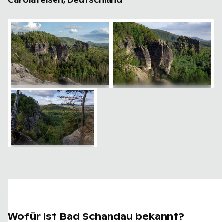
Carolafelsen, Deutschland
Majestätische Felsformationen des Elbsandsteingebir
Majestätische Sandsteinfel
Atemberaubende Aussicht im Nationalpark Sächsische
Majestätische Sandsteinfelsen in
Majestätische Felsformationen
der Sächsischen Schweiz
des Elbsandsteingebirges in der
Sächsischen Schweiz
Atemberaubende Aussicht
im Nationalpark Sächsische
Schweiz
Wofür ist Bad Schandau bekannt?