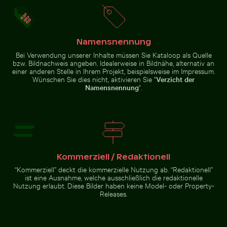
Namensnennung
Roter Nagellack auf Sandstrand
Malerische Ansicht der Kalksteinformationen im El Tor
Traditionelles Wandgemälde im
Bei Verwendung unserer Inhalte müssen Sie Kataloop als Quelle
Wat Phra Kaeo, Bangkok
bzw. Bildnachweis angeben. Idealerweise in Bildnähe, alternativ an
einer anderen Stelle in Ihrem Projekt, beispielsweise im Impressum.
Wünschen Sie dies nicht, aktivieren Sie "
Verzicht der
Namensnennung
".
Malerische Ansicht der
Kalksteinformationen im El
Torcal de Antequera
Zur Stock-Kollektion
Kommerziell / Redaktionell
“Kommerziell” deckt die kommerzielle Nutzung ab. “Redaktionell”
ist eine Ausnahme, welche ausschließlich die redaktionelle
Nutzung erlaubt. Diese Bilder haben keine Model- oder Property-
Releases.