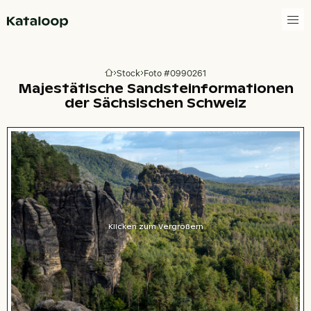
Zur Homepage
Stock
Foto #0990261
Zur Homepage
Majestätische Sandsteinformationen
der Sächsischen Schweiz
Klicken zum Vergrößern