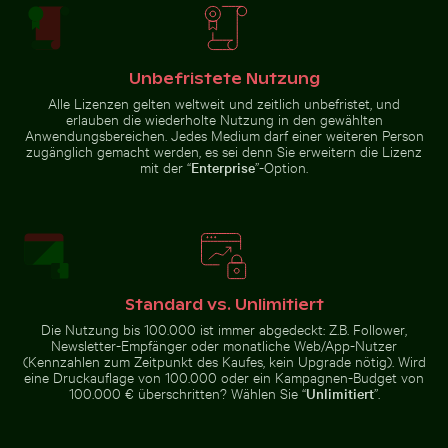
Luftaufnahme des Makkasan-Kreuzes in Bangkok
Blick auf Joshua-Bäume in 
Flughund im farbenfrohen
Dramatischer Blitzschlag über
Himmel gleitend
ländlicher Landschaft
Unbefristete Nutzung
Alle Lizenzen gelten weltweit und zeitlich unbefristet, und
erlauben die wiederholte Nutzung in den gewählten
Anwendungsbereichen. Jedes Medium darf einer weiteren Person
Romantischer Antrag auf dem Pier von Holbox Island
Hand pustet Seifenblase
Luftaufnahme des Makkasan-
Blick auf Joshua-Bäume in
zugänglich gemacht werden, es sei denn Sie erweitern die Lizenz
Kreuzes in Bangkok
Wüstenlandschaft
mit der “
Enterprise
”-Option.
Dreifarbige Katze streckt sich unter Obststand
Casa da Música, Porto: Wah
Hand pustet Seifenblasen am
Romantischer Antrag auf dem Pier
Meer
von Holbox Island bei
Standard vs. Unlimitiert
Sonnenuntergang
Die Nutzung bis 100.000 ist immer abgedeckt: Z.B. Follower,
Newsletter-Empfänger oder monatliche Web/App-Nutzer
(Kennzahlen zum Zeitpunkt des Kaufes, kein Upgrade nötig). Wird
eine Druckauflage von 100.000 oder ein Kampagnen-Budget von
100.000 € überschritten? Wählen Sie “
Unlimitiert
”.
Roter Nagellack auf Sandstrand
Traditionelles Wandgemälde
Dreifarbige Katze streckt sich
Casa da Música, Porto:
unter Obststand
Wahrzeichen der modernen
Architektur