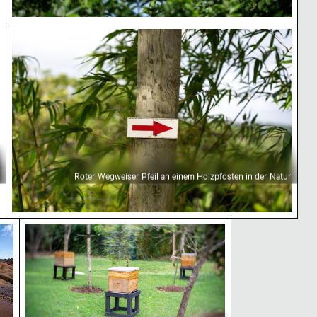
er Landschaft, Mauritius
Roter Wegweiser Pfeil an einem Holzpfosten in de
Roter Wegweiser Pfeil an einem Holzpfosten in der Natur
ische Landschaft
ge Erde Geopark, Chamarel, Malerische Landschaft
Holzbienenstock auf Ständer im grünen Garten