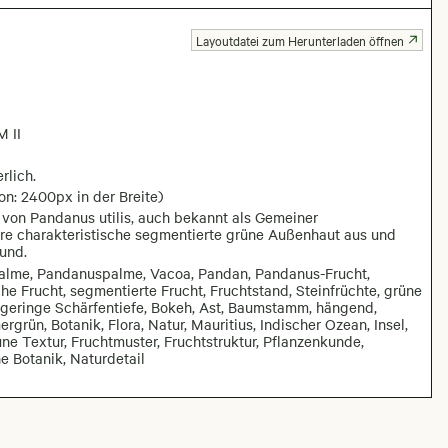
Layoutdatei zum Herunterladen öffnen
 II
rlich.
on: 2400px in der Breite)
 von Pandanus utilis, auch bekannt als Gemeiner
re charakteristische segmentierte grüne Außenhaut aus und
und.
alme, Pandanuspalme, Vacoa, Pandan, Pandanus-Frucht,
e Frucht, segmentierte Frucht, Fruchtstand, Steinfrüchte, grüne
 geringe Schärfentiefe, Bokeh, Ast, Baumstamm, hängend,
grün, Botanik, Flora, Natur, Mauritius, Indischer Ozean, Insel,
e Textur, Fruchtmuster, Fruchtstruktur, Pflanzenkunde,
e Botanik, Naturdetail