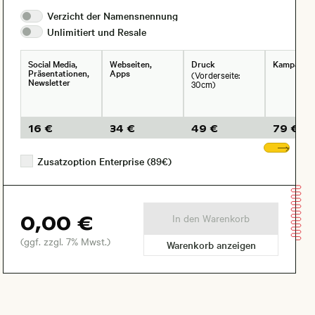
Verzicht der
Namensnennung
Unlimitiert und
Resale
Social Media,
Webseiten,
Druck
Kampagne
Präsentationen,
Apps
(Vorderseite:
Newsletter
30cm)
16 €
34 €
49 €
79 €
Wei
Zusatzoption Enterprise (89€)
0,00 €
In den Warenkorb
(ggf. zzgl. 7% Mwst.)
Warenkorb anzeigen