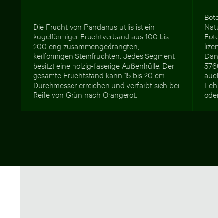
Bot
Die Frucht von Pandanus utilis ist ein
Nat
kugelförmiger Fruchtverband aus 100 bis
Foto
200 eng zusammengedrängten,
lize
keilförmigen Steinfrüchten. Jedes Segment
Dan
besitzt eine holzig-faserige Außenhülle. Der
5760
gesamte Fruchtstand kann 15 bis 20 cm
auc
Durchmesser erreichen und verfärbt sich bei
Lehr
Reife von Grün nach Orangerot.
ode