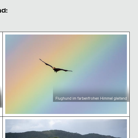
nd:
ün mit Regenbogen, Mauritius
Flughund im farbenfrohen Himmel gleitend
Flughund im farbenfrohen Himmel gleitend
ische Landschaft
Üppige Grüne Tropische Regenwaldlandschaft