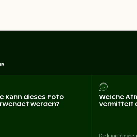
HR
e kann dieses Foto
Welche At
rwendet werden?
vermittelt
Die kugelförmige, 