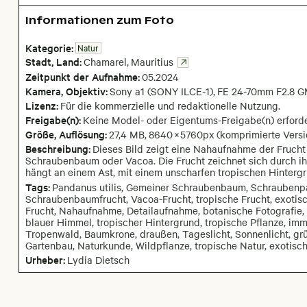
Informationen zum Foto
Kategorie:
Natur
Stadt,
Land:
Chamarel
,
Mauritius
Zeitpunkt der Aufnahme:
05
.
2024
Kamera
, Objektiv
:
Sony a1 (SONY ILCE-1)
,
FE 24-70mm F2.8 GM
Lizenz:
Für die kommerzielle und redaktionelle Nutzung.
Freigabe(n):
Keine Model- oder Eigentums-Freigabe(n) erforde
Größe, Auflösung:
27,4 MB
,
8640
×
5760
px
(komprimierte Versi
Beschreibung:
Dieses Bild zeigt eine Nahaufnahme der Frucht
Schraubenbaum oder Vacoa. Die Frucht zeichnet sich durch ih
hängt an einem Ast, mit einem unscharfen tropischen Hintergr
Tags:
Pandanus utilis, Gemeiner Schraubenbaum, Schraubenp
Schraubenbaumfrucht, Vacoa-Frucht, tropische Frucht, exotisch
Frucht, Nahaufnahme, Detailaufnahme, botanische Fotografie,
blauer Himmel, tropischer Hintergrund, tropische Pflanze, immer
Tropenwald, Baumkrone, draußen, Tageslicht, Sonnenlicht, grün
Gartenbau, Naturkunde, Wildpflanze, tropische Natur, exotisch
Urheber:
Lydia Dietsch