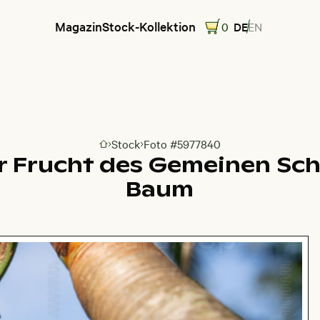
Magazin
Stock-Kollektion
0
DE
EN
Stock
Foto #5977840
Zur Homepage
 Frucht des Gemeinen S
Baum