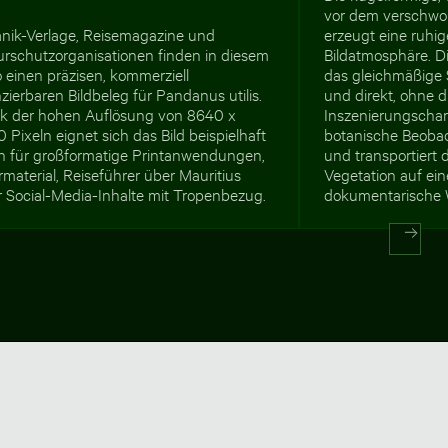
vor dem verschw
anik-Verlage, Reisemagazine und
erzeugt eine ruhig
urschutzorganisationen finden in diesem
Bildatmosphäre. D
 einen präzisen, kommerziell
das gleichmäßige 
nzierbaren Bildbeleg für Pandanus utilis.
und direkt, ohne 
k der hohen Auflösung von 8640 x
Inszenierungschara
 Pixeln eignet sich das Bild beispielhaft
botanische Beoba
h für großformatige Printanwendungen,
und transportiert 
material, Reiseführer über Mauritius
Vegetation auf ei
r Social-Media-Inhalte mit Tropenbezug.
dokumentarische 