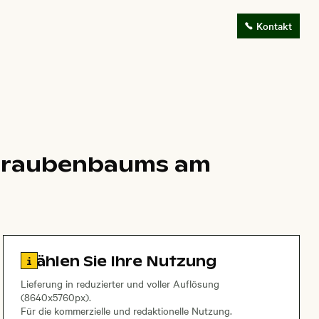
Kontakt
chraubenbaums am
Zu den Lizenzinformationen springen
Wählen Sie Ihre Nutzung
Lieferung in reduzierter und voller Auflösung
(8640x5760px).
Für die kommerzielle und redaktionelle Nutzung.