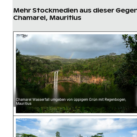
Mehr Stockmedien aus dieser Gege
Chamarel, Mauritius
Chamarel Wasserfall umgeben von üppigem Gr
Chamarel Wasserfall umgeben von üppigem Grün mit Regenbogen,
Mauritius
Siebenfarbige Erde Geopark, Chamarel, Maler