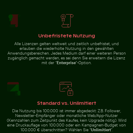
Regenbogen, Mauritius
Unbefristete Nutzung
Felsformationen des Ferdinandsteins im
Alle Lizenzen gelten weltweit und zeitlich unbefristet, und
Schatten eines
Nationalpark Sächsische Schweiz
erlauben die wiederholte Nutzung in den gewählten
Schildes auf
Sibirischer Husky läuft am Strand durch das Wasser
Junge Pflanze wächst am S
Maschendrahtzaun
Anwendungsbereichen. Jedes Medium darf einer weiteren Person
zugänglich gemacht werden, es sei denn Sie erweitern die Lizenz
mit der “
Enterprise
”-Option.
Städtische Szene mit beleuchteter Tür und Pfützens
Geisterkrabbe am Sandstrand
Sibirischer Husky läuft am
Junge Pflanze wächst am
Strand durch das Wasser
Sandstrand
Standard vs. Unlimitiert
Die Nutzung bis 100.000 ist immer abgedeckt: Z.B. Follower,
Newsletter-Empfänger oder monatliche Web/App-Nutzer
(Kennzahlen zum Zeitpunkt des Kaufes, kein Upgrade nötig). Wird
eine Druckauflage von 100.000 oder ein Kampagnen-Budget von
100.000 € überschritten? Wählen Sie “
Unlimitiert
”.