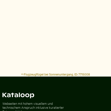
Flugzeugflügel bei Sonnenuntergang, ID: 7715008
Zur Homepage
Webseiten mit hohem visuellem und
technischem Anspruch inklusive kuratierter