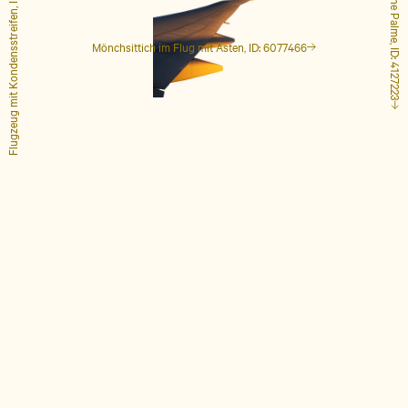
Flugzeug mit Kondensstreifen, ID: 1848649
Hohe Palme, ID: 4127223
Mönchsittich im Flug mit Ästen, ID: 6077466