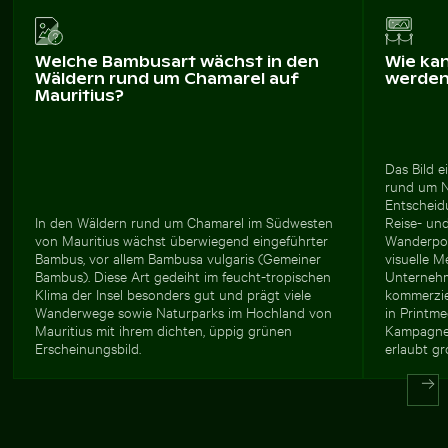
Welche Bambusart wächst in den
Wie ka
Wäldern rund um Chamarel auf
werde
Mauritius?
Das Bild e
rund um N
Entscheid
In den Wäldern rund um Chamarel im Südwesten
Reise- un
von Mauritius wächst überwiegend eingeführter
Wanderpor
Bambus, vor allem Bambusa vulgaris (Gemeiner
visuelle M
Bambus). Diese Art gedeiht im feucht-tropischen
Unterneh
Klima der Insel besonders gut und prägt viele
kommerziel
Wanderwege sowie Naturparks im Hochland von
in Printme
Mauritius mit ihrem dichten, üppig grünen
Kampagnen
Erscheinungsbild.
erlaubt g