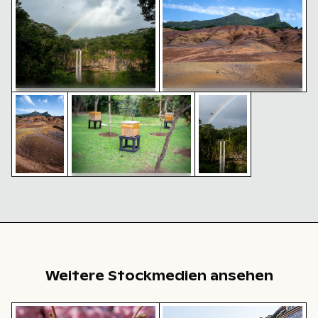
blauem Himmel
Himmel
Siebenfarbige Erde Geopark, Chamarel, Malerische La
Holzbienenstock auf Ständer im grünen Gar
Flughund über dem Ch
Siebenfarbige Erde Geopark,
Chamarel Wasserfall mit
Chamarel, Malerische Landschaft
Regenbogen in üppiger
Landschaft, Mauritius
Holzbienenstock auf
Ständer im grünen Garten
Siebenfarbige
Flughund
Erde
über dem
Geopark,
Chamarel-
Chamarel,
Wasserfall
Malerische
mit
Landschaft
Regenbogen,
Mauritius
Weitere Stockmedien ansehen
Biene bei der Bestäubung von rosa Kirschblüten im Frü
Historische Gebäude entlang