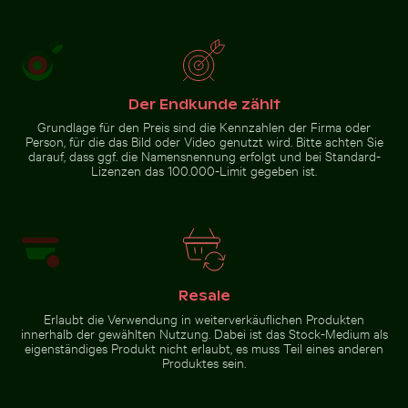
Brauner
Professionelles
Pelikan auf
Kameraobjektiv
Holzpfosten
mit Reflexionen
am Meer
auf
Glasoberfläche
Zur Stock-Kollektion
Der Endkunde zählt
Grundlage für den Preis sind die Kennzahlen der Firma oder
Person, für die das Bild oder Video genutzt wird. Bitte achten Sie
darauf, dass ggf. die Namensnennung erfolgt und bei Standard-
Lizenzen das 100.000-Limit gegeben ist.
Resale
Erlaubt die Verwendung in weiterverkäuflichen Produkten
innerhalb der gewählten Nutzung. Dabei ist das Stock-Medium als
eigenständiges Produkt nicht erlaubt, es muss Teil eines anderen
Produktes sein.