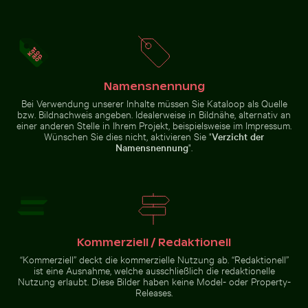
Geisterkrabbe am Sandstrand
Städtische Szene
Runder Spiegel reflektiert Pflanzen in sandiger Lands
Waran auf Gehweg mit ausg
mit beleuchteter
Tür und
Pfützenspiegelung
Namensnennung
Bei Verwendung unserer Inhalte müssen Sie Kataloop als Quelle
bzw. Bildnachweis angeben. Idealerweise in Bildnähe, alternativ an
einer anderen Stelle in Ihrem Projekt, beispielsweise im Impressum.
Abstrakter Wald mit Bewegungsunschärfe
Dramatische Sonnenunterga
Runder Spiegel reflektiert
Waran auf Gehweg mit
Wünschen Sie dies nicht, aktivieren Sie "
Verzicht der
Pflanzen in sandiger Landschaft
ausgestreckter Zunge
Namensnennung
".
Brauner Pelikan auf Holzpfosten am Meer
Professionelles Kameraobjektiv mit Reflexi
Abstrakter Wald mit
Dramatische
Bewegungsunschärfe
Sonnenuntergangswolken über
Kommerziell / Redaktionell
Vorstadtszenerie
“Kommerziell” deckt die kommerzielle Nutzung ab. “Redaktionell”
ist eine Ausnahme, welche ausschließlich die redaktionelle
Nutzung erlaubt. Diese Bilder haben keine Model- oder Property-
Releases.