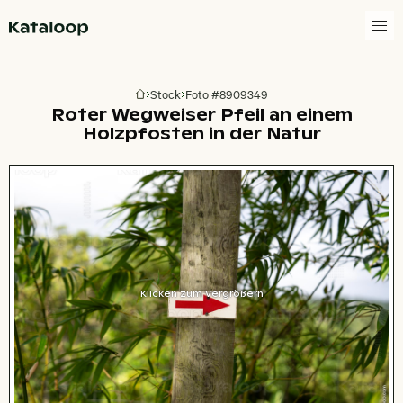
Zur Homepage
Stock
Foto #8909349
Zur Homepage
Roter Wegweiser Pfeil an einem
Holzpfosten in der Natur
Klicken zum Vergrößern