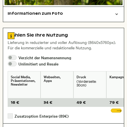
Informationen zum Foto
symbolisch
Dinge
Layoutdatei zum Herunterladen öffnen
Stadt,
Zu den Lizenzinformationen springen
Wählen Sie Ihre Nutzung
, Objektiv
Lieferung in reduzierter und voller Auflösung (8640x5760px).
Für die kommerzielle und redaktionelle Nutzung.
Verzicht der
Namensnennung
Unlimitiert und
Resale
Social Media,
Webseiten,
Druck
Kampagne
Präsentationen,
Apps
(Vorderseite:
Newsletter
30cm)
16 €
34 €
49 €
79 €
We
Zusatzoption Enterprise (89€)