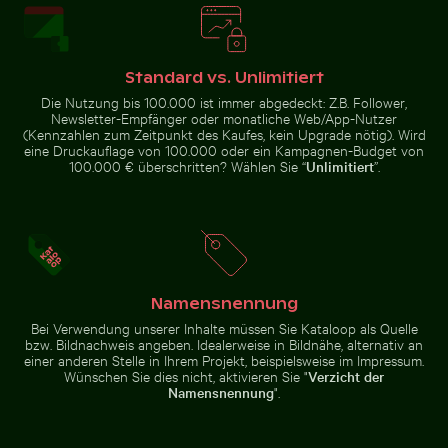
Junge Pflanze wächst in rissigem Boden
Gemeiner Mynavogel auf ei
Frische Tomaten tauchen ins
Blauer Kirchturm mit Glocke vor
Standard vs. Unlimitiert
Wasser
klarem Himmel
Die Nutzung bis 100.000 ist immer abgedeckt: Z.B. Follower,
Newsletter-Empfänger oder monatliche Web/App-Nutzer
(Kennzahlen zum Zeitpunkt des Kaufes, kein Upgrade nötig). Wird
eine Druckauflage von 100.000 oder ein Kampagnen-Budget von
100.000 € überschritten? Wählen Sie “
Unlimitiert
”.
Baumsilhouette vor Sonnenuntergangshimmel in Los 
Abstrakter Wald mit Bewegungsunsch
Junge Pflanze wächst in rissigem
Gemeiner Mynavogel auf einem
Boden
Baumast sitzend
Namensnennung
Bei Verwendung unserer Inhalte müssen Sie Kataloop als Quelle
bzw. Bildnachweis angeben. Idealerweise in Bildnähe, alternativ an
einer anderen Stelle in Ihrem Projekt, beispielsweise im Impressum.
Abstrakter Wald mit Bewegungsunschärfe
Wünschen Sie dies nicht, aktivieren Sie "
Verzicht der
aumsilhouette vor
onnenuntergangshimmel
Namensnennung
".
CN Tower zwischen Wolkenkratzern und städtischer L
 Los Angeles