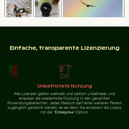
Flughund im farbenfrohen Himmel
Erkundung am Wrack der Kakapo
Zeitraffer von blühenden rosa 
gleitend
Mandarinenten
Professionelles
im
Kameraobjektiv
Schlossgarten
mit Reflexionen
Einfache, transparente Lizenzierung
Charlottenburg,
auf
Berlin
Glasoberfläche
Wunderkerze mit Botschaft Budget verbrannt
Luftaufnahme des Ozeans u
Zeitraffer von blühenden rosa Lilien
Erkundung am Wrack der
Kakapo
Unbefristete Nutzung
Alle Lizenzen gelten weltweit und zeitlich unbefristet, und
erlauben die wiederholte Nutzung in den gewählten
Anwendungsbereichen. Jedes Medium darf einer weiteren Person
zugänglich gemacht werden, es sei denn Sie erweitern die Lizenz
Frische Tomaten tauchen ins Wasser
Blauer Kirchturm mit Glocke
Wunderkerze mit Botschaft
Luftaufnahme des Ozeans und
mit der “
Enterprise
”-Option.
Budget verbrannt
der Wolken bei
Sonnenuntergang