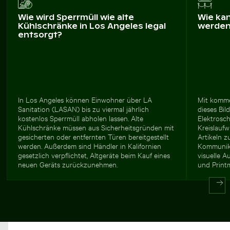
Wie wird Sperrmüll wie alte
Wie ka
Kühlschränke in Los Angeles legal
werde
entsorgt?
In Los Angeles können Einwohner über LA
Mit kommer
Sanitation (LASAN) bis zu viermal jährlich
dieses Bi
kostenlos Sperrmüll abholen lassen. Alte
Elektrosch
Kühlschränke müssen aus Sicherheitsgründen mit
Kreislaufwi
gesicherten oder entfernten Türen bereitgestellt
Artikeln 
werden. Außerdem sind Händler in Kalifornien
Kommunika
gesetzlich verpflichtet, Altgeräte beim Kauf eines
visuelle 
neuen Geräts zurückzunehmen.
und Print