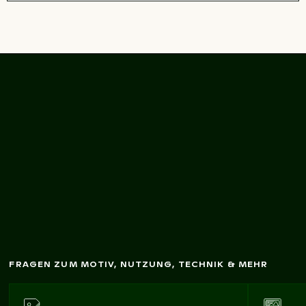
Verlassener
Kühlschrank auf
Vorstadtstraße
FRAGEN ZUM MOTIV, NUTZUNG, TECHNIK & MEHR