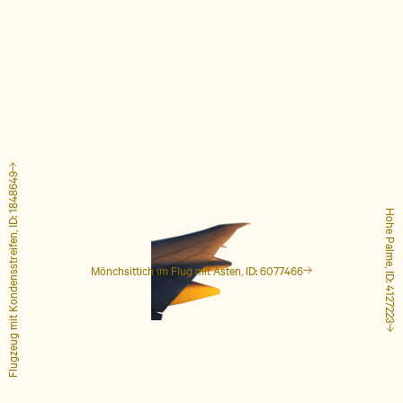
Flugzeug mit Kondensstreifen, ID: 1848649
Hohe Palme, ID: 4127223
Mönchsittich im Flug mit Ästen, ID: 6077466