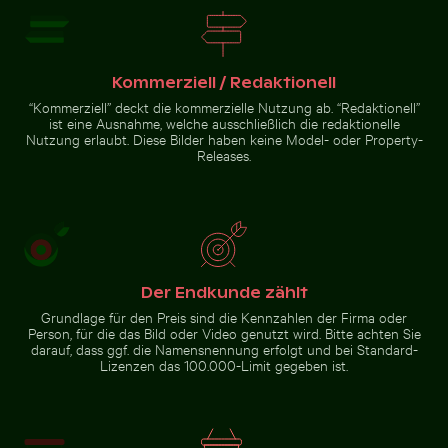
Kommerziell / Redaktionell
CN Tower zwischen
Wolkenkratzern und
“Kommerziell” deckt die kommerzielle Nutzung ab. “Redaktionell”
städtischer Landschaft in
ist eine Ausnahme, welche ausschließlich die redaktionelle
Toronto
Nutzung erlaubt. Diese Bilder haben keine Model- oder Property-
Releases.
Zur Stock-Kollektion
Der Endkunde zählt
Grundlage für den Preis sind die Kennzahlen der Firma oder
Person, für die das Bild oder Video genutzt wird. Bitte achten Sie
darauf, dass ggf. die Namensnennung erfolgt und bei Standard-
Lizenzen das 100.000-Limit gegeben ist.