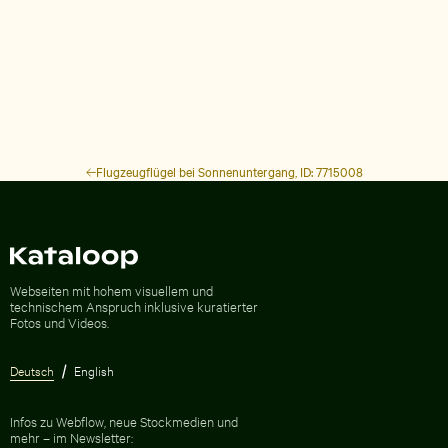
Flugzeugflügel bei Sonnenuntergang, ID: 7715008
Zur Homepage
Webseiten mit hohem visuellem und
technischem Anspruch inklusive kuratierter
Fotos und Videos.
Deutsch
English
Infos zu Webflow, neue Stockmedien und
mehr – im Newsletter: