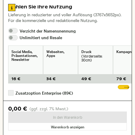
Zu den Lizenzinformationen springen
Wählen Sie Ihre Nutzung
Lieferung in reduzierter und voller Auflösung (3767x5652px).
Für die kommerzielle und redaktionelle Nutzung.
Verzicht der
Namensnennung
Unlimitiert und
Resale
Social Media,
Webseiten,
Druck
Kampagne
Präsentationen,
Apps
(Vorderseite:
Newsletter
30cm)
16 €
34 €
49 €
79 €
We
Zusatzoption Enterprise (89€)
0,00 €
(ggf. zzgl. 7% Mwst.)
In den Warenkorb
Warenkorb anzeigen