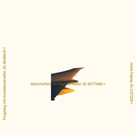
Flugzeug mit Kondensstreifen, ID: 1848649
Hohe Palme, ID: 4127223
Mönchsittich im Flug mit Ästen, ID: 6077466