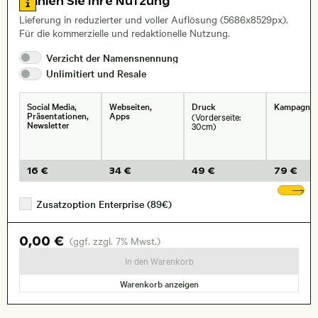
Wählen Sie Ihre Nutzung
Lieferung in reduzierter und voller Auflösung (5686x8529px).
Für die kommerzielle und redaktionelle Nutzung.
Verzicht der
Namensnennung
Unlimitiert und
Resale
Social Media,
Webseiten,
Druck
Kampagne
Präsentationen,
Apps
(Vorderseite:
Newsletter
30cm)
16 €
34 €
49 €
79 €
We
Zusatzoption Enterprise (89€)
0,00 €
(ggf. zzgl. 7% Mwst.)
In den Warenkorb
Warenkorb anzeigen