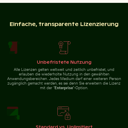
Flugzeug über den Wolken
Einfache, transparente Lizenzierung
Mandarinenten im
Runder Spiegel reflektiert Pflanzen in sandiger Lands
Seeigel auf felsiger Küste 
Schlossgarten
Charlottenburg,
Berlin
Unbefristete Nutzung
Alle Lizenzen gelten weltweit und zeitlich unbefristet, und
Sonnenuntergang über verlassenen Strandliegen
Blick auf Joshua-Bäume in 
Runder Spiegel reflektiert
Seeigel auf felsiger Küste mit
erlauben die wiederholte Nutzung in den gewählten
Pflanzen in sandiger Landschaft
Meeresgischt
Anwendungsbereichen. Jedes Medium darf einer weiteren Person
zugänglich gemacht werden, es sei denn Sie erweitern die Lizenz
mit der “
Enterprise
”-Option.
Berliner Fernsehturm bei Sonnenuntergang an der Kar
Hafenleuchtfeuer bei Sonn
Sonnenuntergang über
Blick auf Joshua-Bäume in
verlassenen Strandliegen
Wüstenlandschaft
Standard vs. Unlimitiert