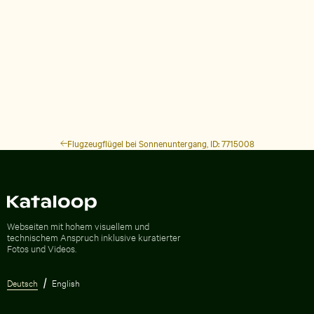
Flugzeugflügel bei Sonnenuntergang, ID: 7715008
Zur Homepage
Webseiten mit hohem visuellem und
technischem Anspruch inklusive kuratierter
Fotos und Videos.
Deutsch
English