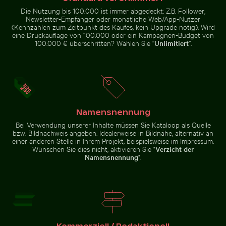
Die Nutzung bis 100.000 ist immer abgedeckt: Z.B. Follower,
Newsletter-Empfänger oder monatliche Web/App-Nutzer
(Kennzahlen zum Zeitpunkt des Kaufes, kein Upgrade nötig). Wird
eine Druckauflage von 100.000 oder ein Kampagnen-Budget von
Modernes Wohngebäude mit Balkonen
Schneebedecktes Verkehrsschild in städ
Vintage-Fahrrad auf Küstenwe
100.000 € überschritten? Wählen Sie “
Unlimitiert
”.
Berliner Fernsehturm bei
Hafenleuchtfeuer bei
Sonnenuntergang an der Karl-
Sonnenuntergang im Hafen von
Marx-Allee
Kos
Vintage-Fahrrad auf Küstenweg in
Namensnennung
Feierlicher Schokoladenkuchen mit Wunderkerze
Nahaufnahme eines grünen 
Regenbogen über 
Modernes
Schneebedecktes
Kauai
Wohngebäude
Bei Verwendung unserer Inhalte müssen Sie Kataloop als Quelle
Verkehrsschild in
mit Balkonen
städtischer
bzw. Bildnachweis angeben. Idealerweise in Bildnähe, alternativ an
Umgebung
einer anderen Stelle in Ihrem Projekt, beispielsweise im Impressum.
Wünschen Sie dies nicht, aktivieren Sie "
Verzicht der
Namensnennung
".
Feierlicher Schokoladenkuchen
mit Wunderkerze
Regenbogen
Nahaufnahme
über den
eines grünen
Niagarafällen,
Kaktus mit
Naturwunder
scharfen
Dornen
Zur Stock-Kollektion