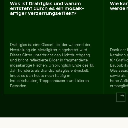
Was ist Drahtglas und warum
Wie ka
entsteht durch es ein mosaik­
werde
artiger Verzerrungseffekt?
Drahtglas ist eine Glasart, bei der während der
Herstellung ein Metallgitter eingebettet wird.
Dank der 
Dieses Gitter unterbricht den Lichtdurchgang
Kataloop e
und bricht reflektierte Bilder in fragmentierte,
für Grafik
mosaikartige Flächen. Ursprünglich Ende des 19.
Baupublik
Jahrhunderts als Brandschutzglas entwickelt,
Glasfassa
findet es sich heute noch häufig in
sowie als 
Industriebauten, Treppenhäusern und älteren
hohe Aufl
Fassaden.
ermoeglic