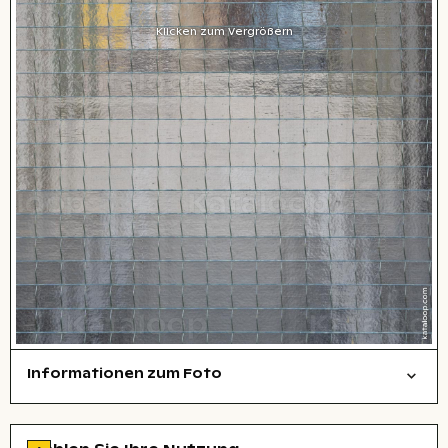
Klicken zum Vergrößern
Informationen zum Foto
Textur
Layoutdatei zum Herunterladen öffnen
, Objektiv
Zu den Lizenzinformationen springen