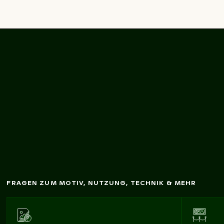
Abstrakte Reflexion
auf G
lasoberfläche
FRAGEN ZUM MOTIV, NUTZUNG, TECHNIK & MEHR