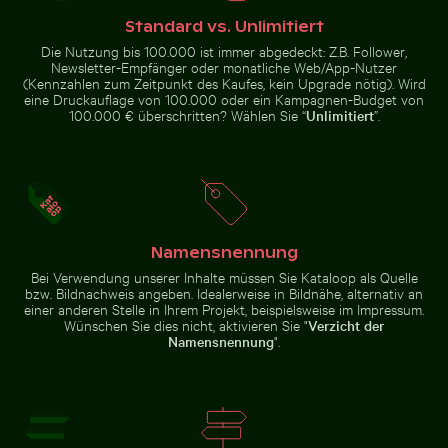
Standard vs. Unlimitiert
Die Nutzung bis 100.000 ist immer abgedeckt: Z.B. Follower,
Newsletter-Empfänger oder monatliche Web/App-Nutzer
(Kennzahlen zum Zeitpunkt des Kaufes, kein Upgrade nötig). Wird
eine Druckauflage von 100.000 oder ein Kampagnen-Budget von
100.000 € überschritten? Wählen Sie “
Unlimitiert
”.
Zeitraffer von blühenden rosa Lilien
Schnorchler im weiten blauen Ozean unter klarem Him
Luftaufnahme von Laem Haad B
Professionelles
Kameraobjektiv
mit Reflexionen
auf
Glasoberfläche
Namensnennung
Le Morne Brabant Berg und Küste in Mauritius
CN Tower zwischen Wolkenkr
Bei Verwendung unserer Inhalte müssen Sie Kataloop als Quelle
Schnorchler im weiten blauen
Luftaufnahme von Laem Haad
bzw. Bildnachweis angeben. Idealerweise in Bildnähe, alternativ an
Ozean unter klarem Himmel
Beach, Koh Yao Yai
einer anderen Stelle in Ihrem Projekt, beispielsweise im Impressum.
Wünschen Sie dies nicht, aktivieren Sie "
Verzicht der
Namensnennung
".
Leuchtend rosa Lilie mit Knospen vor schwarzem Hint
Einsamer Baum im Naturschut
Le Morne Brabant Berg und
CN Tower zwischen
Küste in Mauritius
Wolkenkratzern und städtischer
Landschaft in Toronto