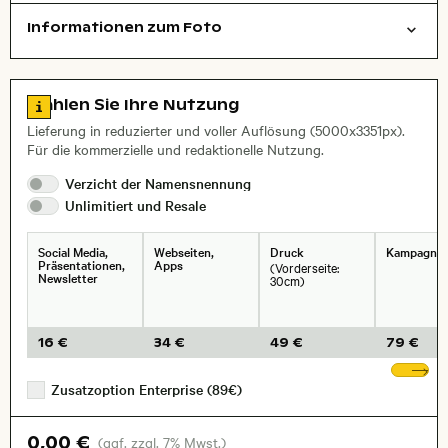
Informationen zum Foto
Filmfotografie
Dinge
Layoutdatei zum Herunterladen öffnen
, Objektiv
Zu den Lizenzinformationen springen
Wählen Sie Ihre Nutzung
Lieferung in reduzierter und voller Auflösung (5000x3351px).
Für die kommerzielle und redaktionelle Nutzung.
Verzicht der
Namensnennung
Unlimitiert und
Resale
Social Media,
Webseiten,
Druck
Kampagne
Präsentationen,
Apps
(Vorderseite:
Newsletter
30cm)
16 €
34 €
49 €
79 €
We
Zusatzoption Enterprise (89€)
0,00 €
(ggf. zzgl. 7% Mwst.)