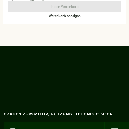
In den Warenkorb
Warenkorb anzeigen
Barrierefreies Schild
m
it Richtungspfeil
FRAGEN ZUM MOTIV, NUTZUNG, TECHNIK & MEHR