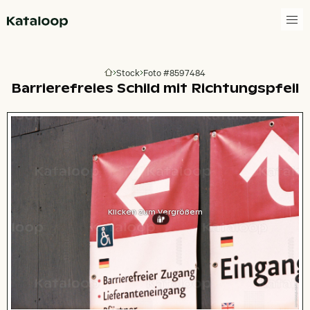
Zur Homepage
Stock
Foto #8597484
Zur Homepage
Barrierefreies Schild mit Richtungspfeil
Klicken zum Vergrößern