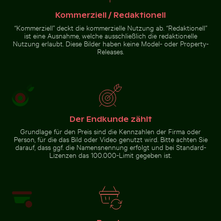
Kommerziell / Redaktionell
“Kommerziell” deckt die kommerzielle Nutzung ab. “Redaktionell”
ist eine Ausnahme, welche ausschließlich die redaktionelle
Nutzung erlaubt. Diese Bilder haben keine Model- oder Property-
Funkelnde 2026 Feier Wunderkerzen
Einsamer Baum im
Releases.
Leuchtend rosa Lilie mit
Naturschutzgebiet Yum Balam
Knospen vor schwarzem
Hintergrund
Funkelnde 2026 Feier
Wunderkerzen
Der Endkunde zählt
Grundlage für den Preis sind die Kennzahlen der Firma oder
Person, für die das Bild oder Video genutzt wird. Bitte achten Sie
darauf, dass ggf. die Namensnennung erfolgt und bei Standard-
Zur Stock-Kollektion
Lizenzen das 100.000-Limit gegeben ist.