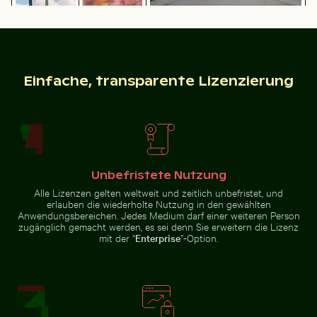
Prächtige Fassade des Wat Kanan
Nahaufnahme einer Möwe vor blauem Hintergrund
Historisches Gebä
Blühende
Tempels in Phuket
Kirschblüten
Berliner
im Frühling
Fernsehturm
mit
Lichterkette
im
Einfache, transparente Lizenzierung
Vordergrund
Nahaufnahme einer Möwe vor blauem
Historisches
Hintergrund
Gebäude mit Turm
Mini-Einkaufswagen mit gelben Blöcken
Leuchtend Rosa Ol
im Winter
Unbefristete Nutzung
Alle Lizenzen gelten weltweit und zeitlich unbefristet, und
erlauben die wiederholte Nutzung in den gewählten
Anwendungsbereichen. Jedes Medium darf einer weiteren Person
zugänglich gemacht werden, es sei denn Sie erweitern die Lizenz
mit der “
Enterprise
”-Option.
Mini-Einkaufswagen mit gelben Blöcken
Leuchtend Rosa
Oleanderblüten in
Zeitraffer von blühenden rosa Lilien
Professionelles
Natürlicher
Umgebung