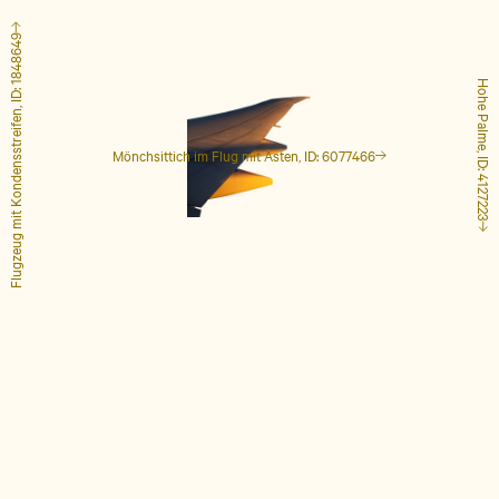
Flugzeug mit Kondensstreifen, ID: 1848649
Hohe Palme, ID: 4127223
Mönchsittich im Flug mit Ästen, ID: 6077466