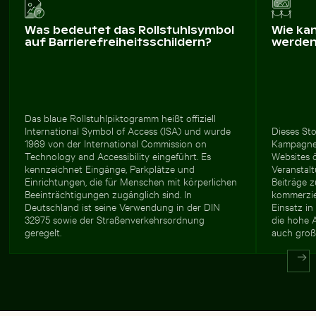
Was bedeutet das Rollstuhlsymbol
Wie ka
auf Barrierefreiheitsschildern?
werde
Das blaue Rollstuhlpiktogramm heißt offiziell
International Symbol of Access (ISA) und wurde
Dieses Sto
1969 von der International Commission on
Kampagnen 
Technology and Accessibility eingeführt. Es
Websites ö
kennzeichnet Eingänge, Parkplätze und
Veranstalt
Einrichtungen, die für Menschen mit körperlichen
Beiträge z
Beeinträchtigungen zugänglich sind. In
kommerzie
Deutschland ist seine Verwendung in der DIN
Einsatz in
32975 sowie der Straßenverkehrsordnung
die hohe A
geregelt.
auch groß