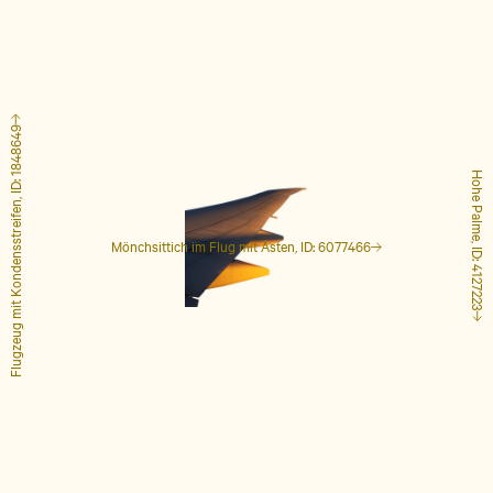
Flugzeug mit Kondensstreifen, ID: 1848649
Hohe Palme, ID: 4127223
Mönchsittich im Flug mit Ästen, ID: 6077466