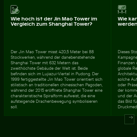
Wie hoch ist der Jin Mao Tower im
Wie ka
Vergleich zum Shanghai Tower?
werde
Der Jin Mao Tower misst 420,5 Meter bei 88
Dieses Sto
Stockwerken, während der danebenstehende
Kampagnen
Shanghai Tower mit 632 Metern das
Finanzen 
zweithöchste Gebäude der Welt ist. Beide
globale Re
befinden sich im Lujiazui-Viertel in Pudong. Der
Architekt
1999 fertiggestellte Jin Mao Tower orientiert sich
solche Au
stilistisch an traditionellen chinesischen Pagoden,
oder Präs
während der 2015 eröffnete Shanghai Tower eine
der komme
charakteristische Spiralform aufweist, die eine
und der A
aufsteigende Drachenbewegung symbolisieren
das Bild f
soll.
Druckmedie