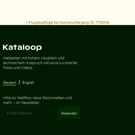
Flugzeugflügel bei Sonnenuntergang, ID: 7715008
Zur Homepage
Webseiten mit hohem visuellem und
technischem Anspruch inklusive kuratierter
Fotos und Videos.
Deutsch
English
Infos zu Webflow, neue Stockmedien und
mehr – im Newsletter: