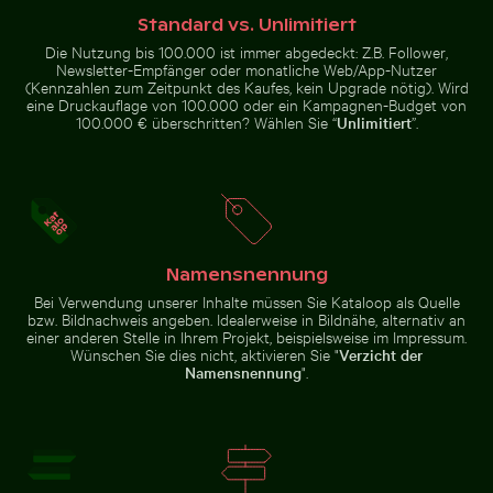
Abstrakter Wald mit Bewegungsunschärfe
Zeitraffer von blühenden rosa 
Ast sitzend beim
Knabbern an
Standard vs. Unlimitiert
Zweig
Die Nutzung bis 100.000 ist immer abgedeckt: Z.B. Follower,
Newsletter-Empfänger oder monatliche Web/App-Nutzer
(Kennzahlen zum Zeitpunkt des Kaufes, kein Upgrade nötig). Wird
eine Druckauflage von 100.000 oder ein Kampagnen-Budget von
100.000 € überschritten? Wählen Sie “
Unlimitiert
”.
Flugzeug über den Wolken
Nahaufnahme von Autoschei
Zeitraffer von blühenden rosa Lilien
Abstrakter Wald mit
Bewegungsunschärfe
Namensnennung
Flugzeug über den Wolken
Zwei Rotohrbülbüls auf Draht vor blauem Himmel
Unteransicht der Brooklyn-B
Nahaufnahme von
Bei Verwendung unserer Inhalte müssen Sie Kataloop als Quelle
Autoscheinwerfer und Kotflügel
bzw. Bildnachweis angeben. Idealerweise in Bildnähe, alternativ an
einer anderen Stelle in Ihrem Projekt, beispielsweise im Impressum.
Wünschen Sie dies nicht, aktivieren Sie "
Verzicht der
Namensnennung
".
Sonnenuntergang über Koh Yao Noi mit Silhouette
Zwei Rotohrbülbüls auf Draht vor
Unteransicht der Brooklyn-
blauem Himmel
Brücke mit Skyline von
Manhattan, New York