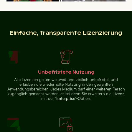
Pinke Lilie in prunkvollem
Gefrorener Ast mit kunstvollen
Modischer Mann auf Kopfsteinpflaster
Schatten eines S
Goldrahmen
Eisformationen
Einfache, transparente Lizenzierung
Modischer Mann auf Kopfsteinpflaster
Schatten eines
Unbefristete Nutzung
Schildes auf
Café-Tisch im Freien mit rosa Tulpen
Mönchsittich auf 
Maschendrahtzaun
Alle Lizenzen gelten weltweit und zeitlich unbefristet, und
erlauben die wiederholte Nutzung in den gewählten
Anwendungsbereichen. Jedes Medium darf einer weiteren Person
zugänglich gemacht werden, es sei denn Sie erweitern die Lizenz
mit der “
Enterprise
”-Option.
Café-Tisch im Freien mit rosa Tulpen
Mönchsittich auf