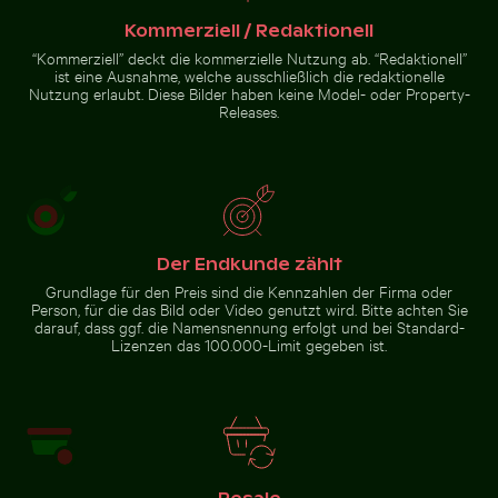
Kommerziell / Redaktionell
“Kommerziell” deckt die kommerzielle Nutzung ab. “Redaktionell”
ist eine Ausnahme, welche ausschließlich die redaktionelle
Nutzung erlaubt. Diese Bilder haben keine Model- oder Property-
nnenuntergang
Releases.
er Koh Yao Noi
t Silhouette
Zur Stock-Kollektion
Der Endkunde zählt
Grundlage für den Preis sind die Kennzahlen der Firma oder
Person, für die das Bild oder Video genutzt wird. Bitte achten Sie
darauf, dass ggf. die Namensnennung erfolgt und bei Standard-
Lizenzen das 100.000-Limit gegeben ist.