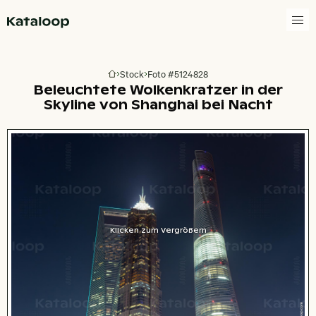
Zur Homepage
Stock
Foto #5124828
Zur Homepage
Beleuchtete Wolkenkratzer in der
Skyline von Shanghai bei Nacht
Klicken zum Vergrößern