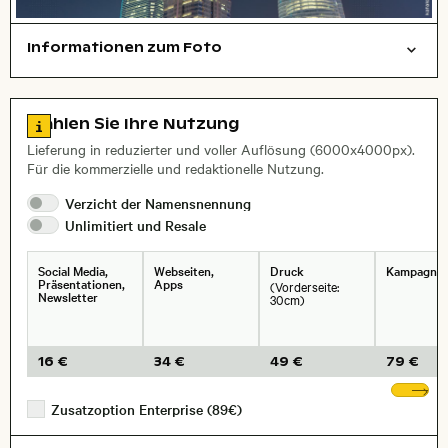
Informationen zum Foto
Städte/Gebäude
Layoutdatei zum Herunterladen öffnen
Name des abgebildeten Ortes,
Stadt,
Zu den Lizenzinformationen springen
Wählen Sie Ihre Nutzung
Lieferung in reduzierter und voller Auflösung (6000x4000px).
Für die kommerzielle und redaktionelle Nutzung.
Verzicht der
Namensnennung
Unlimitiert und
Resale
Social Media,
Webseiten,
Druck
Kampagne
Präsentationen,
Apps
(Vorderseite:
Newsletter
30cm)
16 €
34 €
49 €
79 €
We
Zusatzoption Enterprise (89€)