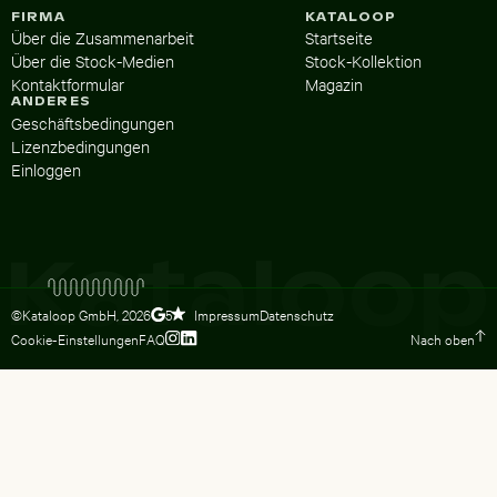
FIRMA
KATALOOP
Über die Zusammenarbeit
Startseite
Über die Stock-Medien
Stock-Kollektion
Kontaktformular
Magazin
ANDERES
Geschäftsbedingungen
Lizenzbedingungen
Einloggen
©Kataloop GmbH,
2026
Impressum
Datenschutz
5
Cookie-Einstellungen
FAQ
Nach oben
Zum Instagram Profil von Lydia Dietsc
Zum LinkedIn Profil von Lydia Dietsc