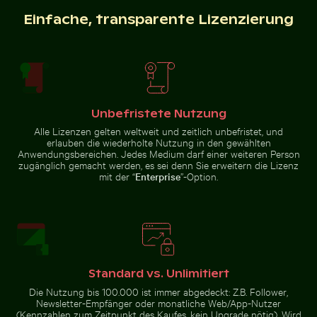
städtischer
de Abril über dem
Umgebung
Tejo, Lissabon
Einfache, transparente Lizenzierung
Casa da Música, Porto: Wahrzeichen der modernen Arc
Berliner Fernseht
Abstrakter Wald mit
Neugierige Katze lugt unter
Bewegungsunschärfe
weißem Tuch hervor
Unbefristete Nutzung
Alle Lizenzen gelten weltweit und zeitlich unbefristet, und
erlauben die wiederholte Nutzung in den gewählten
Anwendungsbereichen. Jedes Medium darf einer weiteren Person
zugänglich gemacht werden, es sei denn Sie erweitern die Lizenz
mit der “
Enterprise
”-Option.
Casa da Música, Porto: Wahrzeichen der
modernen Architektur
Berliner
Gemeiner Mynavogel auf einem Baumast sitzend
Helle orangefarbene Seest
Fernsehturm mit
Lichterkette im
Vordergrund
Standard vs. Unlimitiert
Die Nutzung bis 100.000 ist immer abgedeckt: Z.B. Follower,
Newsletter-Empfänger oder monatliche Web/App-Nutzer
Blauer Kirchturm mit Glocke vor klarem Himmel
Luftaufnahme der Halbinsel
Gemeiner Mynavogel auf einem
Helle orangefarbene Seestern am
(Kennzahlen zum Zeitpunkt des Kaufes, kein Upgrade nötig). Wird