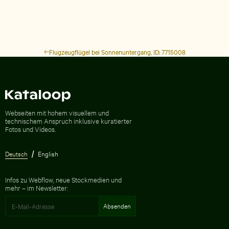
Flugzeugflügel bei Sonnenuntergang, ID: 7715008
Zur Homepage
Webseiten mit hohem visuellem und
technischem Anspruch inklusive kuratierter
Fotos und Videos.
Deutsch
English
Infos zu Webflow, neue Stockmedien und
mehr – im Newsletter: