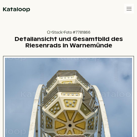
Zur Homepage
Stock
Foto #7781866
Zur Homepage
Detailansicht und Gesamtbild des
Riesenrads in Warnemünde