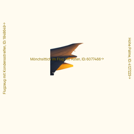
Flugzeug mit Kondensstreifen, ID: 1848649
Hohe Palme, ID: 4127223
Mönchsittich im Flug mit Ästen, ID: 6077466