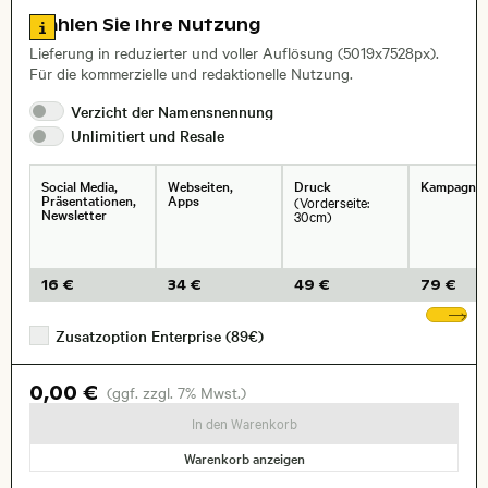
Zu den Lizenzinformationen springen
Wählen Sie Ihre Nutzung
, Objektiv
Lieferung in reduzierter und voller Auflösung (5019x7528px).
Für die kommerzielle und redaktionelle Nutzung.
Verzicht der
Namensnennung
Unlimitiert und
Resale
Social Media,
Webseiten,
Druck
Kampagne
Präsentationen,
Apps
(Vorderseite:
Newsletter
30cm)
16 €
34 €
49 €
79 €
We
Zusatzoption Enterprise (89€)
0,00 €
(ggf. zzgl. 7% Mwst.)
In den Warenkorb
Warenkorb anzeigen