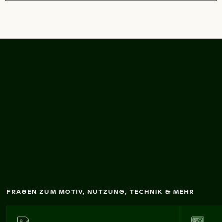
esam
Riesenrads in
arnem
G
Detailansicht und
tbild des
W
ünde
FRAGEN ZUM MOTIV, NUTZUNG, TECHNIK & MEHR