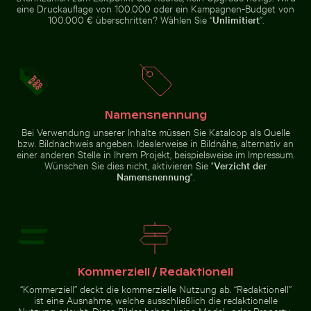
Baumast sitzend
Sandstrand
eine Druckauflage von 100.000 oder ein Kampagnen-Budget von
100.000 € überschritten? Wählen Sie “
Unlimitiert
”.
Detailreiche Tempellaterne mit goldenem Stupa
Prächtige Fassade des Wat Kanan Temp
Blauer Kirchturm mit Glocke vor
Luftaufnahme der Halbinsel
klarem Himmel
Scotts Head mit Sendeturm
Namensnennung
Bei Verwendung unserer Inhalte müssen Sie Kataloop als Quelle
bzw. Bildnachweis angeben. Idealerweise in Bildnähe, alternativ an
einer anderen Stelle in Ihrem Projekt, beispielsweise im Impressum.
Wünschen Sie dies nicht, aktivieren Sie "
Verzicht der
Namensnennung
".
Prächtige Fassade des Wat Kanan Tempels in
Detailreiche
Phuket
Tempellaterne mit
Vintage-Fahrrad auf Küstenweg in Kauai
goldenem Stupa
Kommerziell / Redaktionell
“Kommerziell” deckt die kommerzielle Nutzung ab. “Redaktionell”
ist eine Ausnahme, welche ausschließlich die redaktionelle
Nutzung erlaubt. Diese Bilder haben keine Model- oder Property-
Vintage-Fahrrad auf