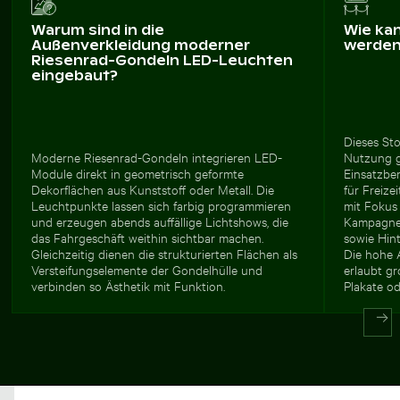
Warum sind in die
Wie ka
Außenverkleidung moderner
werde
Riesenrad-Gondeln LED-Leuchten
eingebaut?
Dieses Sto
Moderne Riesenrad-Gondeln integrieren LED-
Nutzung g
Module direkt in geometrisch geformte
Einsatzber
Dekorflächen aus Kunststoff oder Metall. Die
für Freize
Leuchtpunkte lassen sich farbig programmieren
mit Fokus 
und erzeugen abends auffällige Lichtshows, die
Kampagne
das Fahrgeschäft weithin sichtbar machen.
sowie Hint
Gleichzeitig dienen die strukturierten Flächen als
Die hohe 
Versteifungselemente der Gondelhülle und
erlaubt g
verbinden so Ästhetik mit Funktion.
Plakate o