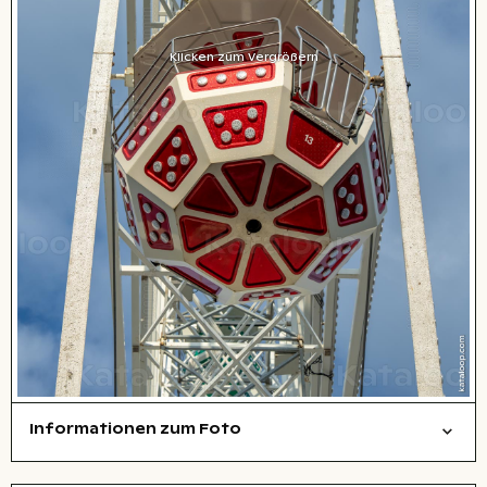
Klicken zum Vergrößern
Informationen zum Foto
Dinge
Layoutdatei zum Herunterladen öffnen
Name des abgebildeten Ortes,
Stadt,