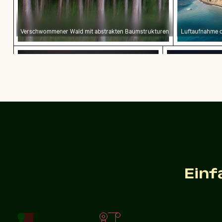
Verschwommener Wald mit abstrakten Baumstrukturen
Luftaufnahme d
Sonnenuntergang über ruhigem Ozeanhorizont
Bunter Blume
Sonnenuntergang über ruhigem Ozeanhorizont
Bunter Bl
Flugzeugflügel gegen Abendhimmel während de
Geisterkrabb
Einf