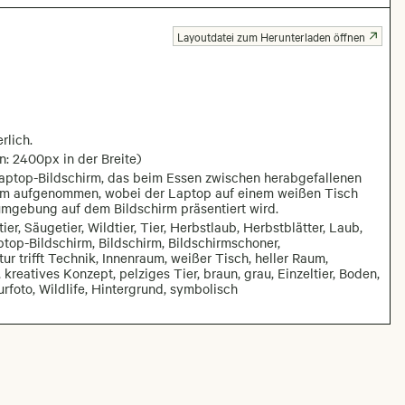
Layoutdatei zum Herunterladen öffnen
rlich.
n: 2400px in der Breite)
Laptop-Bildschirm, das beim Essen zwischen herabgefallenen
raum aufgenommen, wobei der Laptop auf einem weißen Tisch
numgebung auf dem Bildschirm präsentiert wird.
r, Säugetier, Wildtier, Tier, Herbstlaub, Herbstblätter, Laub,
top-Bildschirm, Bildschirm, Bildschirmschoner,
ur trifft Technik, Innenraum, weißer Tisch, heller Raum,
kreatives Konzept, pelziges Tier, braun, grau, Einzeltier, Boden,
rfoto, Wildlife, Hintergrund, symbolisch