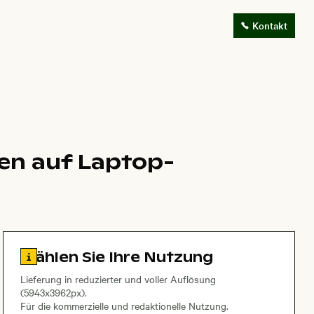
Kontakt
en auf Laptop-
Zu den Lizenzinformationen springen
Wählen Sie Ihre Nutzung
Lieferung in reduzierter und voller Auflösung
(5943x3962px).
Für die kommerzielle und redaktionelle Nutzung.