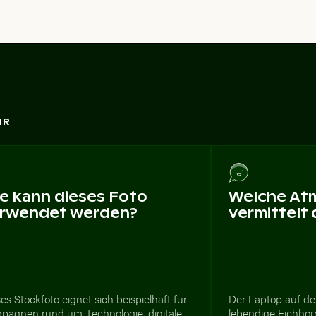
HR
e kann dieses Foto
Welche At
rwendet werden?
vermittelt
es Stockfoto eignet sich beispielhaft für
Der Laptop auf d
pagnen rund um Technologie, digitale
lebendige Eichhör