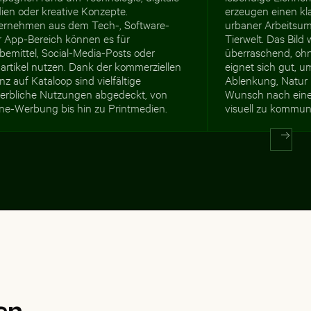
ien oder kreative Konzepte.
erzeugen einen kl
ernehmen aus dem Tech-, Software-
urbaner Arbeitsu
r App-Bereich können es für
Tierwelt. Das Bild 
bemittel, Social-Media-Posts oder
überraschend, ohne
artikel nutzen. Dank der kommerziellen
eignet sich gut, 
nz auf Kataloop sind vielfältige
Ablenkung, Natur 
erbliche Nutzungen abgedeckt, von
Wunsch nach einer
ine-Werbung bis hin zu Printmedien.
visuell zu kommuni
en