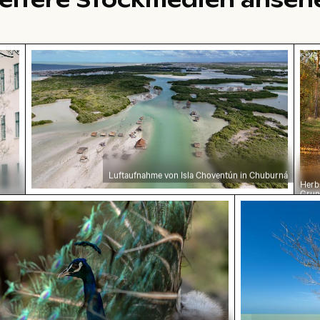
cktes Verkehrsschild in städtischer Umgebung
Luftaufnahme von Isla Choventún in Chuburná
Her
Luftaufnahme von Isla Choventún in Chuburná
Herb
Grune
ments
stätischer Pfau mit prächtigem Gefieder
Mangrovenbau
ebung
bunt