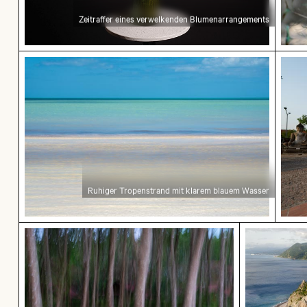
Zeitraffer eines verwelkenden Blumenarrangements
Ruhiger Tropenstrand mit klarem blauem Wasse
Budd
Ruhiger Tropenstrand mit klarem blauem Wasser
Verschwommener Wald mit abstrakten Baumst
Luftaufnah