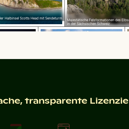
er Halbinsel Scotts Head mit Sendeturm
Majestätische Felsformationen des Elbs
in der Sächsischen Schweiz
nstrauß in Glasvase
Le Morne Brabant Berg und Küste in
S
umenstrauß in Glasvase
Le Morne Brabant Berg und Küste in Mauritius
s Fluges
e am Sandstrand
d
ü
ache, transparente Lizenzi