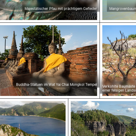
Majestätischer Pfau mit prächtigem Gefieder
Mangrovenbaum 
r
ha-Statuen im Wat Yai Chai Mongkol Tempel
Verkohlte Ba
Buddha-Statuen im Wat Yai Chai Mongkol Tempel
Verkohlte Baumäste
einer felsigen Lands
rukturen
me der Halbinsel Scotts Head mit Sendeturm
Majestätische Felsformat