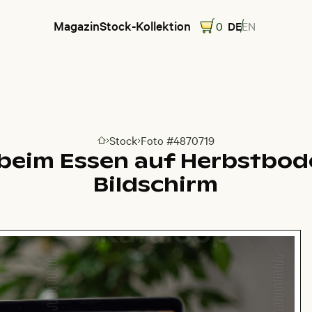
Magazin
Stock-Kollektion
0
DE
EN
Stock
Foto #4870719
Zur Homepage
beim Essen auf Herbstbod
Bildschirm