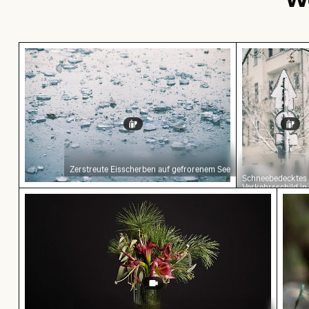
Zerstreute Eisscherben auf gefrorenem See
Schneebede
Zerstreute Eisscherben auf gefrorenem See
Schneebedecktes
Verkehrsschild in
Zeitraffer eines verwelkenden Blumenarrange
Maje
städtischer Umg