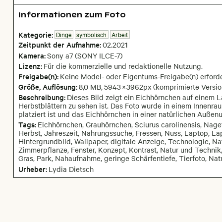
Informationen zum Foto
Kategorie:
Dinge
symbolisch
Arbeit
Zeitpunkt der Aufnahme:
02
.
2021
Kamera
:
Sony a7 (SONY ILCE-7)
Lizenz:
Für die kommerzielle und redaktionelle Nutzung.
Freigabe(n):
Keine Model- oder Eigentums-Freigabe(n) erforde
Größe, Auflösung:
8,0 MB
,
5943
×
3962
px
(komprimierte Versio
Beschreibung:
Dieses Bild zeigt ein Eichhörnchen auf einem 
Herbstblättern zu sehen ist. Das Foto wurde in einem Innen
platziert ist und das Eichhörnchen in einer natürlichen Auße
Tags:
Eichhörnchen, Grauhörnchen, Sciurus carolinensis, Nagetie
Herbst, Jahreszeit, Nahrungssuche, Fressen, Nuss, Laptop, Lap
Hintergrundbild, Wallpaper, digitale Anzeige, Technologie, Nat
Zimmerpflanze, Fenster, Konzept, Kontrast, Natur und Technik, 
Gras, Park, Nahaufnahme, geringe Schärfentiefe, Tierfoto, Natu
Urheber:
Lydia Dietsch