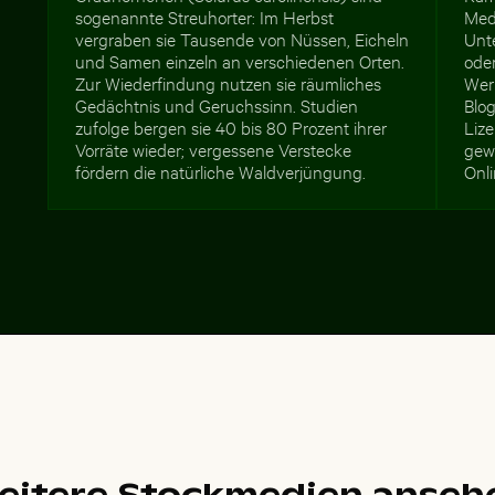
sogenannte Streuhorter: Im Herbst
Med
vergraben sie Tausende von Nüssen, Eicheln
Unt
und Samen einzeln an verschiedenen Orten.
ode
Zur Wiederfindung nutzen sie räumliches
Wer
Gedächtnis und Geruchssinn. Studien
Blog
zufolge bergen sie 40 bis 80 Prozent ihrer
Lize
Vorräte wieder; vergessene Verstecke
gew
fördern die natürliche Waldverjüngung.
Onl
eitere Stockmedien anseh