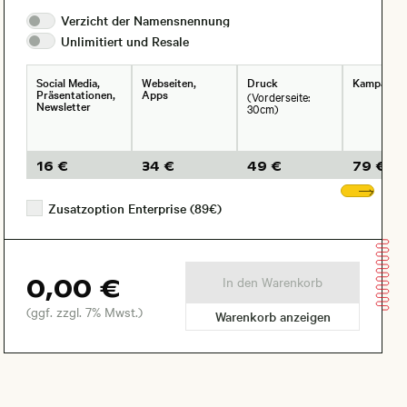
Verzicht der
Namensnennung
Unlimitiert und
Resale
Social Media,
Webseiten,
Druck
Kampagne
Präsentationen,
Apps
(Vorderseite:
Newsletter
30cm)
16 €
34 €
49 €
79 €
Wei
Zusatzoption Enterprise (89€)
0,00 €
In den Warenkorb
(ggf. zzgl. 7% Mwst.)
Warenkorb anzeigen