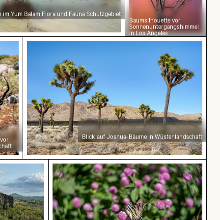
im Yum Balam Flora und Fauna Schutzgebiet
Baumsilhouette vor
Sonnenuntergangshimmel
in Los Angeles
umäste vor einer felsigen Landschaft
Blick auf Joshua-Bäume in Wüstenlandschaft
Blick auf Joshua-Bäume in Wüstenlandschaft
 vor
chaft
ionen des Elbsandsteingebirges in der Sächsische
Schwalbenschwanz auf rosa Kleeblüte