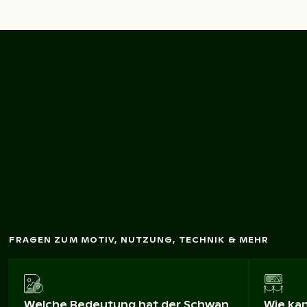
Eleganter Schw
an auf
ruhigem
See
FRAGEN ZUM MOTIV, NUTZUNG, TECHNIK & MEHR
Welche Bedeutung hat der Schwan
Wie ka