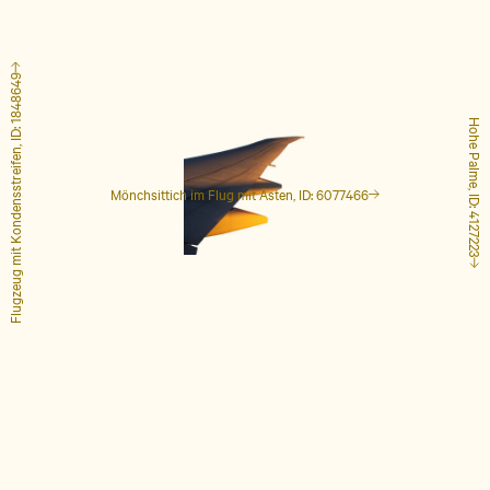
Flugzeug mit Kondensstreifen, ID: 1848649
Hohe Palme, ID: 4127223
Mönchsittich im Flug mit Ästen, ID: 6077466