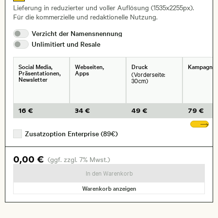
Lieferung in reduzierter und voller Auflösung (1535x2255px).
Für die kommerzielle und redaktionelle Nutzung.
Verzicht der
Namensnennung
Unlimitiert und
Resale
Social Media,
Webseiten,
Druck
Kampagne
Präsentationen,
Apps
(Vorderseite:
Newsletter
30cm)
16 €
34 €
49 €
79 €
We
Zusatzoption Enterprise (89€)
0,00 €
(ggf. zzgl. 7% Mwst.)
In den Warenkorb
Warenkorb anzeigen