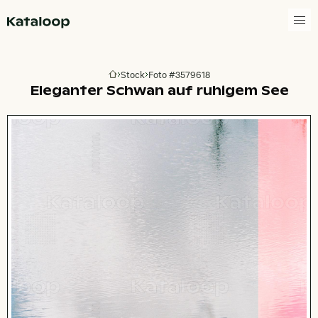
Zur Homepage
Stock
Foto #3579618
Zur Homepage
Eleganter Schwan auf ruhigem See