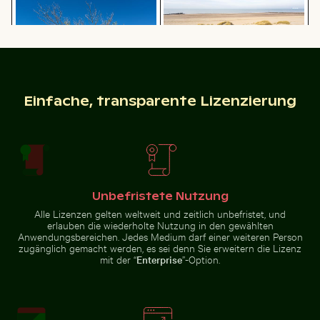
Affenfelsen in
Gibraltar
Straßenlaterne vor Wohngebäude
Mandarinenten im 
Mangrovenbaum im Yum Balam
Küstendünengräser am
Einfache, transparente Lizenzierung
Flora und Fauna Schutzgebiet
Sandstrand mit Meerblick
Unbefristete Nutzung
Straßenlaterne vor Wohngebäude
Alle Lizenzen gelten weltweit und zeitlich unbefristet, und
Mandarinenten im
erlauben die wiederholte Nutzung in den gewählten
Reiher fängt Fisch in den klaren Gewässern von Holbox
Geisterkrabbe am Sandstra
Schlossgarten
Anwendungsbereichen. Jedes Medium darf einer weiteren Person
Charlottenburg,
zugänglich gemacht werden, es sei denn Sie erweitern die Lizenz
Berlin
mit der “
Enterprise
”-Option.