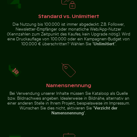
Geisterkrabbe am Sandstrand
Mönchsittich auf Ast sitzend beim Knabbern an Zweig
Riesenseerosen in einer friedlichen T
Reiher fängt Fisch in den klaren
Gewässern von Holbox Island
Standard vs. Unlimitiert
Die Nutzung bis 100.000 ist immer abgedeckt: Z.B. Follower,
Newsletter-Empfänger oder monatliche Web/App-Nutzer
(Kennzahlen zum Zeitpunkt des Kaufes, kein Upgrade nötig). Wird
eine Druckauflage von 100.000 oder ein Kampagnen-Budget von
100.000 € überschritten? Wählen Sie “
Unlimitiert
”.
Riesenseerosen in einer friedlichen
Mönchsittich auf
Teichlandschaft
Schnee bedecktes Warnschild auf der Straße
Küstenblick auf Mandraki mit
Ast sitzend beim
Knabbern an
Zweig
Namensnennung
Bei Verwendung unserer Inhalte müssen Sie Kataloop als Quelle
bzw. Bildnachweis angeben. Idealerweise in Bildnähe, alternativ an
einer anderen Stelle in Ihrem Projekt, beispielsweise im Impressum.
Wunderkerze mit Botschaft Budget verbrannt
Leuchtend Rosa O
Schnee bedecktes Warnschild
Küstenblick auf Mandraki mit
Wünschen Sie dies nicht, aktivieren Sie "
Verzicht der
auf der Straße
Strongyli-Insel
Namensnennung
".