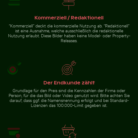
Wunderkerze mit Botschaft Budget verbrannt
Kommerziell / Redaktionell
Leuchtend Rosa
“Kommerziell” deckt die kommerzielle Nutzung ab. “Redaktionell”
Ruhiger Waldweg umgeben von hohen Bäumen
Belebte Straßenszene mit Golf
Oleanderblüten in
ist eine Ausnahme, welche ausschließlich die redaktionelle
Natürlicher
Nutzung erlaubt. Diese Bilder haben keine Model- oder Property-
Umgebung
Releases.
Ruhiger Waldweg umgeben
Belebte Straßenszene mit
von hohen Bäumen
Golfwagen in Holbox
Der Endkunde zählt
Grundlage für den Preis sind die Kennzahlen der Firma oder
Zur Stock-Kollektion
Person, für die das Bild oder Video genutzt wird. Bitte achten Sie
darauf, dass ggf. die Namensnennung erfolgt und bei Standard-
Lizenzen das 100.000-Limit gegeben ist.