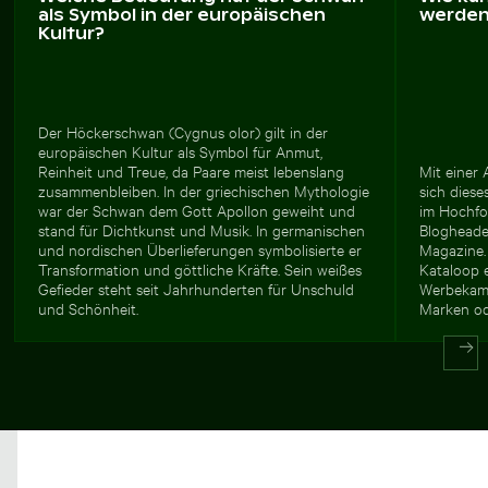
als Symbol in der europäischen
werde
Kultur?
Der Höckerschwan (Cygnus olor) gilt in der
europäischen Kultur als Symbol für Anmut,
Reinheit und Treue, da Paare meist lebenslang
Mit einer 
zusammenbleiben. In der griechischen Mythologie
sich diese
war der Schwan dem Gott Apollon geweiht und
im Hochfor
stand für Dichtkunst und Musik. In germanischen
Blogheade
und nordischen Überlieferungen symbolisierte er
Magazine.
Transformation und göttliche Kräfte. Sein weißes
Kataloop e
Gefieder steht seit Jahrhunderten für Unschuld
Werbekamp
und Schönheit.
Marken od