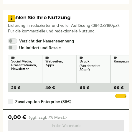
Reisen/Urlaub
Layoutdatei zum Herunterladen öffnen
Zu den Lizenzinformationen springen
Wählen Sie Ihre Nutzung
Lieferung in reduzierter und voller Auflösung (3840x2160px).
Für die kommerzielle und redaktionelle Nutzung.
Verzicht der
Namensnennung
Unlimitiert und
Resale
Social Media,
Webseiten,
Druck
Kampagne
Präsentationen,
Apps
(Vorderseite:
Newsletter
30cm)
29 €
49 €
69 €
99 €
We
Zusatzoption Enterprise (89€)
0,00 €
(ggf. zzgl. 7% Mwst.)
In den Warenkorb