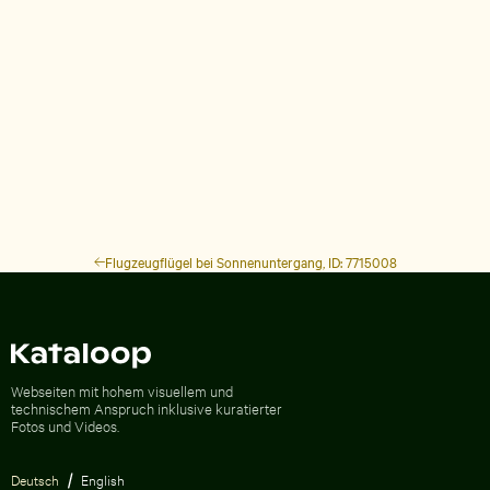
Flugzeugflügel bei Sonnenuntergang, ID: 7715008
Zur Homepage
Webseiten mit hohem visuellem und
technischem Anspruch inklusive kuratierter
Fotos und Videos.
Deutsch
English