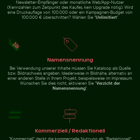
Newsletter-Empfänger oder monatliche Web/App-Nutzer
(Kennzahlen zum Zeitpunkt des Kaufes, kein Upgrade nötig). Wird
eine Druckauflage von 100.000 oder ein Kampagnen-Budget von
100.000 € überschritten? Wählen Sie “
Unlimitiert
”.
Luftaufnahme der West Bay Skyline in Doha
Luftaufnahme von Soufrière
Zerstreute Eisscherben auf
Weg umgeben von blühenden
gefrorenem See
Oleander bei den Venezianischen
Stadtmauern von Heraklion
Namensnennung
Leuchtend Rote Tropische Pflanze mit Zarten Blüten
Flugzeugflügel gegen Abendhimmel w
Luftaufnahme der West Bay
Luftaufnahme von Soufrière,
Skyline in Doha
Bei Verwendung unserer Inhalte müssen Sie Kataloop als Quelle
Küstenstadt mit Kirche und
bzw. Bildnachweis angeben. Idealerweise in Bildnähe, alternativ an
Strand
einer anderen Stelle in Ihrem Projekt, beispielsweise im Impressum.
Wünschen Sie dies nicht, aktivieren Sie "
Verzicht der
Namensnennung
".
Flugzeugflügel gegen Abendhimmel während
Leuchtend Rote
des Fluges
Tropische Pflanze
Mangrovenbaum im Yum Balam Flora und Fauna Schutz
Städtische Szene mit beleucht
mit Zarten Blüten
Kommerziell / Redaktionell
“Kommerziell” deckt die kommerzielle Nutzung ab. “Redaktionell”