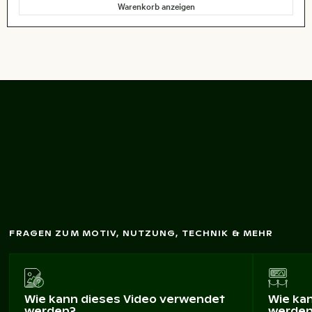
Warenkorb anzeigen
Flugzeugflügel über
den W
olken im
Flug
FRAGEN ZUM MOTIV, NUTZUNG, TECHNIK & MEHR
Wie kann dieses Video verwendet
Wie ka
werden?
werde