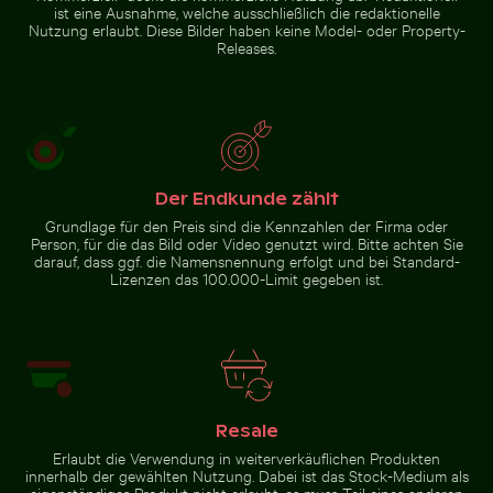
ist eine Ausnahme, welche ausschließlich die redaktionelle
Nutzung erlaubt. Diese Bilder haben keine Model- oder Property-
Releases.
Mangrovenbaum im Yum
Städtische Szene
Balam Flora und Fauna
mit beleuchteter
Schutzgebiet
Tür und
Pfützenspiegelung
Zur Stock-Kollektion
Der Endkunde zählt
Grundlage für den Preis sind die Kennzahlen der Firma oder
Person, für die das Bild oder Video genutzt wird. Bitte achten Sie
darauf, dass ggf. die Namensnennung erfolgt und bei Standard-
Lizenzen das 100.000-Limit gegeben ist.
Resale
Erlaubt die Verwendung in weiterverkäuflichen Produkten
innerhalb der gewählten Nutzung. Dabei ist das Stock-Medium als
eigenständiges Produkt nicht erlaubt, es muss Teil eines anderen