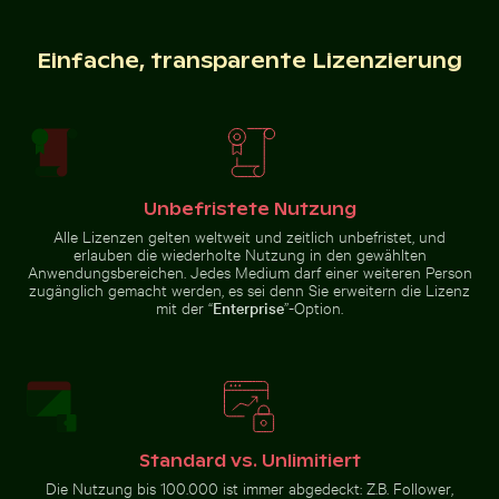
Einfache, transparente Lizenzierung
Unteransicht der Brooklyn-Brücke mit Skyline von Man
Panoramablick auf das Elbs
Belebte Straßenszene mit
Vintage-Fahrrad auf Küstenweg
Golfwagen in Holbox
in Kauai
Unbefristete Nutzung
Alle Lizenzen gelten weltweit und zeitlich unbefristet, und
erlauben die wiederholte Nutzung in den gewählten
Leuchtende rosa Lilien vor sanftem Hintergrund
Verschwommener Wald mit 
Unteransicht der Brooklyn-
Panoramablick auf das
Anwendungsbereichen. Jedes Medium darf einer weiteren Person
Brücke mit Skyline von
Elbsandsteingebirge in der
zugänglich gemacht werden, es sei denn Sie erweitern die Lizenz
Manhattan, New York
Sächsischen Schweiz
mit der “
Enterprise
”-Option.
Zerstreute Eisscherben auf gefrorenem See
Weg umgeben von blühenden
Leuchtende rosa Lilien vor
Verschwommener Wald mit
sanftem Hintergrund
abstrakten Baumstrukturen
Standard vs. Unlimitiert
Die Nutzung bis 100.000 ist immer abgedeckt: Z.B. Follower,