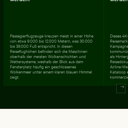
Passagierflugzeuge kreuzen meist in einer Höhe
Dieses 4K-
von etwa 9.000 bis 12.000 Metern, was 30.000
Reisemark
bis 39.000 Fuß entspricht. In diesen
Kampagnen
Reiseflughöhen befinden sich die Maschinen
kommunizi
oberhalb der meisten Wolkenschichten und
als Hinte
Wettersysteme, weshalb der Blick aus dem
Reisedoku
Fensterplatz häufig ein geschlossenes
Airline-We
Wolkenmeer unter einem klaren blauen Himmel
Kataloop 
zeigt.
kommerzie