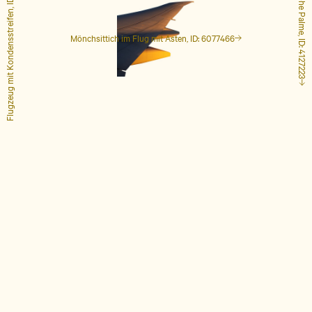
Flugzeug mit Kondensstreifen, ID: 1848649
Hohe Palme, ID: 4127223
Mönchsittich im Flug mit Ästen, ID: 6077466