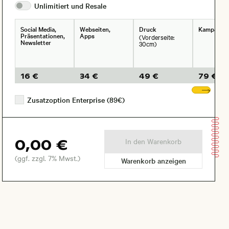
Unlimitiert und
Resale
Social Media,
Webseiten,
Druck
Kampagne
Präsentationen,
Apps
(Vorderseite:
Newsletter
30cm)
16 €
34 €
49 €
79 €
Wei
Zusatzoption Enterprise (89€)
0,00 €
In den Warenkorb
(ggf. zzgl. 7% Mwst.)
Warenkorb anzeigen