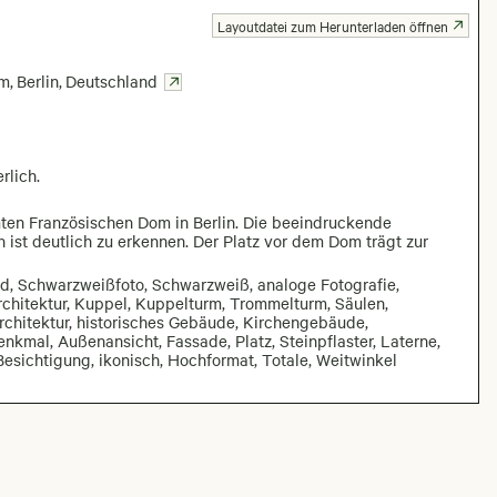
Layoutdatei zum Herunterladen öffnen
om
,
Berlin
,
Deutschland
rlich.
en Französischen Dom in Berlin. Die beeindruckende
 ist deutlich zu erkennen. Der Platz vor dem Dom trägt zur
d, Schwarzweißfoto, Schwarzweiß, analoge Fotografie,
rchitektur, Kuppel, Kuppelturm, Trommelturm, Säulen,
Architektur, historisches Gebäude, Kirchengebäude,
kmal, Außenansicht, Fassade, Platz, Steinpflaster, Laterne,
, Besichtigung, ikonisch, Hochformat, Totale, Weitwinkel