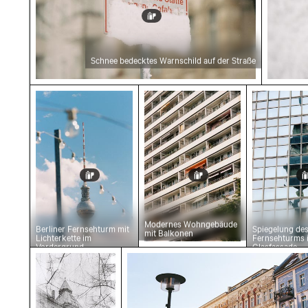
Schnee bedecktes Warnschild auf der Straße
Berliner Fernsehturm mit Lichterkette im Vo
Modernes Wohngebäude mi
Spiegelun
Modernes Wohngebäude
Berliner Fernsehturm mit
Spiegelung des
mit Balkonen
Lichterkette im
Fernsehturms 
Vordergrund
Glasfassade
Historisches Gebäude mit Turm im Winter
Historische Gebäude entlang de