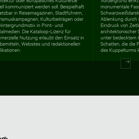
ell kommuniziert werden soll. Beispielhaft
monumentale Fass
etzbar in Reisemagazinen, Stadtführern,
Schwarzweißdarst
rismuskampagnen, Kulturbeiträgen oder
Ablenkung durch 
Hintergrundmotiv in Print- und
Eindruck von Zeitl
talmedien. Die Kataloop-Lizenz für
architektonischer 
merzielle Nutzung erlaubt den Einsatz in
unter bedecktem 
bemitteln, Websites und redaktionellen
Schatten, die die 
ikationen.
des Kuppelturms kl
nd: