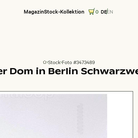
Magazin
Stock-Kollektion
0
DE
EN
Stock
Foto #3473489
Zur Homepage
er Dom in Berlin Schwarz