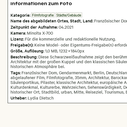
Informationen zum Foto
Kategorie:
Filmfotografie
Städte/Gebäude
Name des abgebildeten Ortes,
Stadt,
Land:
Französischer D
Zeitpunkt der Aufnahme:
04
.
2021
Kamera
:
Minolta X-700
Lizenz:
Für die kommerzielle und redaktionelle Nutzung.
Freigabe(n):
Keine Model- oder Eigentums-Freigabe(n) erforde
Größe, Auflösung:
1,0 MB
,
1232
×
1840
px
Beschreibung:
Diese Schwarzweißaufnahme zeigt den berühmt
Architektur mit der großen Kuppel und den klassischen Säulen
historischen Atmosphäre bei.
Tags:
Französischer Dom, Gendarmenmarkt, Berlin, Deutschlan
abgelaufener Film, Filmfotografie, 35mm, Architektur, Barocka
Säulenportikus, Pilaster, klassische Architektur, europäische 
Kulturdenkmal, Kulturerbe, Wahrzeichen, Sehenswürdigkeit, Den
historischer Ort, Stadtbild, urban, Mitte, Reiseziel, Tourismus
Urheber:
Lydia Dietsch