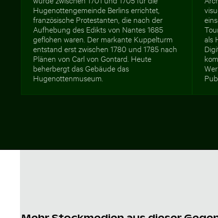
Hugenottengemeinde Berlins errichtet,
visu
französische Protestanten, die nach der
eins
Aufhebung des Edikts von Nantes 1685
Tou
geflohen waren. Der markante Kuppelturm
als 
entstand erst zwischen 1780 und 1785 nach
Digi
Plänen von Carl von Gontard. Heute
kom
beherbergt das Gebäude das
Wer
Hugenottenmuseum.
Publ
Mehr Stockmedien aus dieser Gege