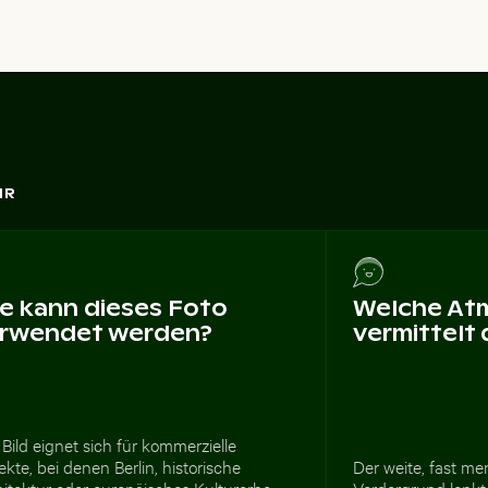
HR
e kann dieses Foto
Welche At
rwendet werden?
vermittelt
Bild eignet sich für kommerzielle
ekte, bei denen Berlin, historische
Der weite, fast me
itektur oder europäisches Kulturerbe
Vordergrund lenkt 