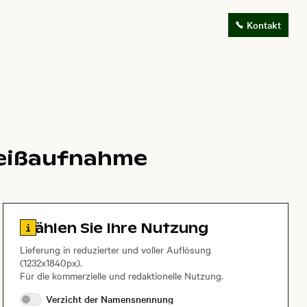
Kontakt
weißaufnahme
Zu den Lizenzinformationen springen
Wählen Sie Ihre Nutzung
Lieferung in reduzierter und voller Auflösung
(1232x1840px).
Für die kommerzielle und redaktionelle Nutzung.
Verzicht der
Namensnennung