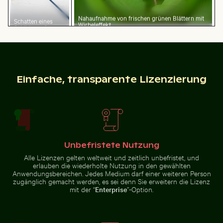
Nahaufnahme von frischen grünen Blättern mit
Schatten eines
Wirbeleffekt
Schildes auf
Luftaufnahme der Halbinsel Scotts Head mit Sendetu
Reiher fängt Fisch in den k
Maschendrahtzaun
Einfache, transparente Lizenzierung
Menschen genießen den Strand auf Holbox
Blick auf Joshua-Bäume in 
Luftaufnahme der Halbinsel
Reiher fängt Fisch in den klaren
Scotts Head mit Sendeturm
Gewässern von Holbox Island
Unbefristete Nutzung
Alle Lizenzen gelten weltweit und zeitlich unbefristet, und
erlauben die wiederholte Nutzung in den gewählten
Luftaufnahme des Ozeans und der Wolken bei Sonne
Dramatischer Blitzschlag üb
Menschen genießen den Strand
Blick auf Joshua-Bäume in
Anwendungsbereichen. Jedes Medium darf einer weiteren Person
auf Holbox
Wüstenlandschaft
zugänglich gemacht werden, es sei denn Sie erweitern die Lizenz
mit der “
Enterprise
”-Option.