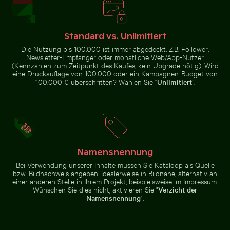
Luftaufnahme von Mandraki auf der Insel Nisyros
Modernes Wohn
Dramatischer Blitzschlag über
Luftaufnahme des Ozeans und
ländlicher Landschaft
der Wolken bei
Sonnenuntergang
Standard vs. Unlimitiert
Die Nutzung bis 100.000 ist immer abgedeckt: Z.B. Follower,
Newsletter-Empfänger oder monatliche Web/App-Nutzer
(Kennzahlen zum Zeitpunkt des Kaufes, kein Upgrade nötig). Wird
eine Druckauflage von 100.000 oder ein Kampagnen-Budget von
100.000 € überschritten? Wählen Sie “
Unlimitiert
”.
Luftaufnahme von Mandraki auf der Insel Nisyros
Modernes
Luftaufnahme der West Bay Skyline in Doha
Flughund im farbenfrohen H
Wohngebäude
mit Balkonen
Namensnennung
Bei Verwendung unserer Inhalte müssen Sie Kataloop als Quelle
bzw. Bildnachweis angeben. Idealerweise in Bildnähe, alternativ an
Silhouette von Menschen beim Angeln auf einem Ste
Schöne Sonnenuntergangswolken mit
Luftaufnahme der West Bay
Flughund im farbenfrohen
Skyline in Doha
Himmel gleitend
einer anderen Stelle in Ihrem Projekt, beispielsweise im Impressum.
Wünschen Sie dies nicht, aktivieren Sie "
Verzicht der
Namensnennung
".