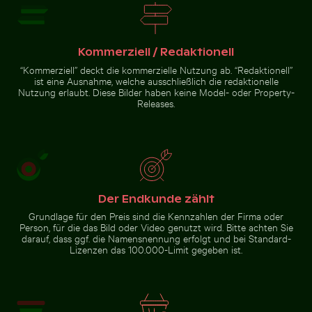
Schöne Sonnenuntergangswolken mit rosa
Farbtönen
Kommerziell / Redaktionell
Silhouette von
Flugzeugflügel gegen Abendhimmel während des Flu
Sonnenuntergang über verlass
Menschen beim
“Kommerziell” deckt die kommerzielle Nutzung ab. “Redaktionell”
Angeln auf einem
ist eine Ausnahme, welche ausschließlich die redaktionelle
Steg bei
Sonnenuntergang
Nutzung erlaubt. Diese Bilder haben keine Model- oder Property-
Releases.
Sonnenuntergang über
Flugzeugflügel gegen
verlassenen Strandliegen
Abendhimmel während des
Fluges
Der Endkunde zählt
Zur Stock-Kollektion
Grundlage für den Preis sind die Kennzahlen der Firma oder
Person, für die das Bild oder Video genutzt wird. Bitte achten Sie
darauf, dass ggf. die Namensnennung erfolgt und bei Standard-
Lizenzen das 100.000-Limit gegeben ist.