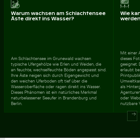
Warum wachsen am Schlachtensee
Wie ka
Äste direkt ins Wasser?
werde
Mit einer 
Am Schlachtensee im Grunewald wachsen
dieses Fo
typische Ufergehölze wie Erlen und Weiden, die
geeignet. 
an feuchte, wechselfeuchte Böden angepasst sind.
erlaubt be
Ihre Äste neigen sich durch Eigengewicht und
Printpubli
den weichen Uferboden oft tief über die
Umweltkam
Wasseroberfläche oder ragen direkt ins Wasser.
als Hinter
Dieses Phänomen ist ein natürliches Merkmal
Agenturen,
naturbelassener Seeufer in Brandenburg und
oder Webd
Berlin.
nutzbare V