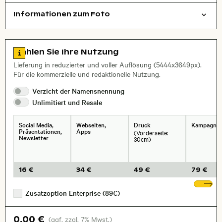
Informationen zum Foto
Filmfotografie
Natur
Layoutdatei zum Herunterladen öffnen
Name des abgebildeten Ortes,
Stadt,
Zu den Lizenzinformationen springen
Wählen Sie Ihre Nutzung
, Objektiv
Lieferung in reduzierter und voller Auflösung (5444x3649px).
Für die kommerzielle und redaktionelle Nutzung.
Verzicht der
Namensnennung
Unlimitiert und
Resale
Social Media,
Webseiten,
Druck
Kampagne
Präsentationen,
Apps
(Vorderseite:
Newsletter
30cm)
16 €
34 €
49 €
79 €
We
Zusatzoption Enterprise (89€)
0,00 €
(ggf. zzgl. 7% Mwst.)