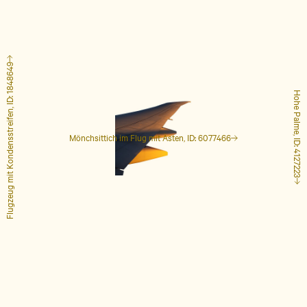
Flugzeug mit Kondensstreifen, ID: 1848649
Hohe Palme, ID: 4127223
Mönchsittich im Flug mit Ästen, ID: 6077466