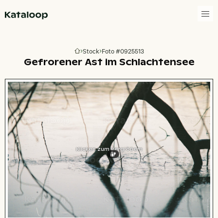
Zur Homepage
Stock
Foto #0925513
Zur Homepage
Gefrorener Ast im Schlachtensee
Klicken zum Vergrößern