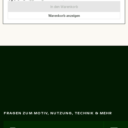
In den Warenkorb
Warenkorb anzeigen
G
efrorener Ast im
Schlachtensee
FRAGEN ZUM MOTIV, NUTZUNG, TECHNIK & MEHR