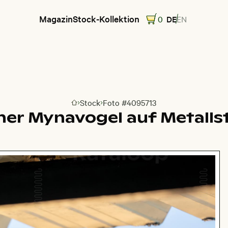
Magazin
Stock-Kollektion
0
DE
EN
Stock
Foto #4095713
Zur Homepage
er Mynavogel auf Metalls