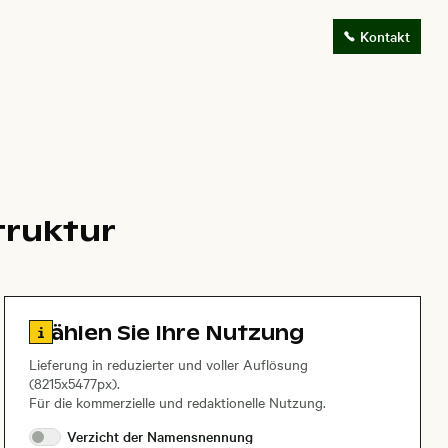
Kontakt
truktur
Zu den Lizenzinformationen springen
Wählen Sie Ihre Nutzung
Lieferung in reduzierter und voller Auflösung
(8215x5477px).
Für die kommerzielle und redaktionelle Nutzung.
Verzicht der
Namensnennung