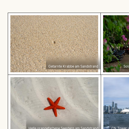
Getarnte Krabbe am Sandstrand
Solarbetri
Getarnte Krabbe am Sandstrand
Sol
Helle orangefarbene Seestern am Sandstrand
CN Tower u
Helle orangefarbene Seestern am Sandstrand
CN Tower u