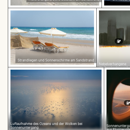
Strandliegen und Sonnenschirme am Sandstra
Nebelverhang
Strandliegen und Sonnenschirme am Sandstrand
Nebelverhangene
Wolkenkratzer mit
Luftaufnahme des Ozeans und der Wolken bei
Sonnenunt
Filmeffekt
Luftaufnahme des Ozeans und der Wolken bei
Sonnenunterga
Sonnenuntergang
aus Flugzeugfe