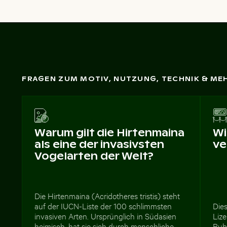
FRAGEN ZUM MOTIV, NUTZUNG, TECHNIK & ME
Warum gilt die Hirtenmaina
Wi
als eine der invasivsten
ve
Vogelarten der Welt?
Die Hirtenmaina (Acridotheres tristis) steht
auf der IUCN-Liste der 100 schlimmsten
Dies
invasiven Arten. Ursprünglich in Südasien
Lize
heimisch, hat sie sich durch menschliche
Publ