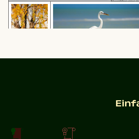
Flügelsilhouett
Herbstliche Birken am Hahneberg in Berlin im go
Eleganter Reiher am sonnigen S
Eleganter Reiher am sonnigen Stran
Herbstliche Birken
am Hahneberg in
Berlin im goldenen
Licht
Einf
Zur Stock-Kollektion