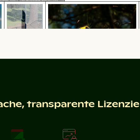
e
buntem Laub
ldenen Licht
trand
Schatten eines Schildes auf Maschendrahtzaun
Gelber Webervogel baut ein Nest i
d
Gelber Webervogel baut ein Nest in der Natur
Schatten eines
Schildes auf
Maschendrahtzaun
ache, transparente Lizenzi