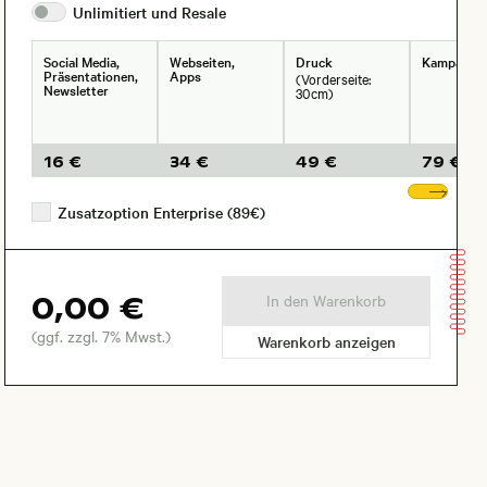
Unlimitiert und
Resale
Social Media,
Webseiten,
Druck
Kampagne
Präsentationen,
Apps
(Vorderseite:
Newsletter
30cm)
16 €
34 €
49 €
79 €
Wei
Zusatzoption Enterprise (89€)
0,00 €
In den Warenkorb
(ggf. zzgl. 7% Mwst.)
Warenkorb anzeigen