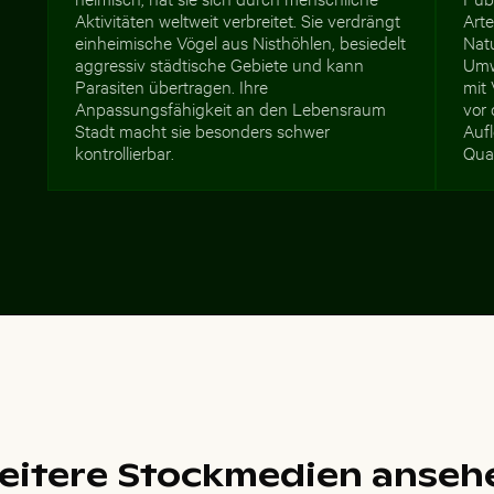
Aktivitäten weltweit verbreitet. Sie verdrängt
Arte
einheimische Vögel aus Nisthöhlen, besiedelt
Nat
aggressiv städtische Gebiete und kann
Umw
Parasiten übertragen. Ihre
mit
Anpassungsfähigkeit an den Lebensraum
vor 
Stadt macht sie besonders schwer
Auf
kontrollierbar.
Qual
eitere Stockmedien anseh