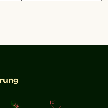
n der Natur
erung