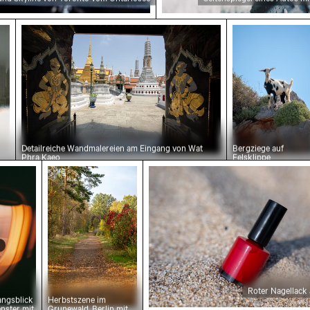
nd
ene Wolkenkratzer mit Filmeffekt
Detailreiche Wandmalereien am Eingang von Wat
Bergziege auf
Detailreiche Wandmalereien am Eingang von Wat
Bergziege auf
Phra Kaeo
Felsklippe
 Sonnenuntergang
ergangsblick aus Flugzeugfenster mit Flügelsilho
Herbstszene im Grunewald, Berlin mit bunt
Roter Nagellack auf Sands
Roter Nagellack
ngsblick
Herbstszene im
nster mit
Grunewald, Berlin mit