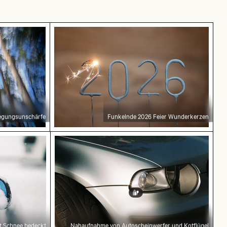
wegungsunschärfe
Funkelnde 2026 Feier Wunderkerzen
egungsunschärfe
Funkelnde 2026 Feier Wunderkerzen
os mit Schnee bedeckt
Nahaufnahme von Autoscheinwerfer un
it Schnee bedeckt
Nahaufnahme von Autoscheinwerfer und Kotflügel