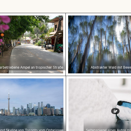
ebene Ampel an tropischer Straße
Abstrakter Wald mit Be
arbetriebene Ampel an tropischer Straße
Abstrakter Wald mit Bew
nd Skyline von Toronto vom Ontariosee
Seitenspiegel eines Aut
nd Skyline von Toronto vom Ontariosee
Seitenspiegel eines Autos m