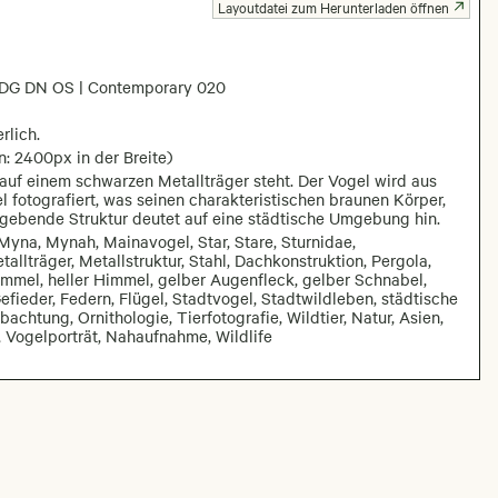
Layoutdatei zum Herunterladen öffnen
DG DN OS | Contemporary 020
rlich.
n: 2400px in der Breite)
auf einem schwarzen Metallträger steht. Der Vogel wird aus
 fotografiert, was seinen charakteristischen braunen Körper,
ebende Struktur deutet auf eine städtische Umgebung hin.
Myna, Mynah, Mainavogel, Star, Stare, Sturnidae,
tallträger, Metallstruktur, Stahl, Dachkonstruktion, Pergola,
immel, heller Himmel, gelber Augenfleck, gelber Schnabel,
fieder, Federn, Flügel, Stadtvogel, Stadtwildleben, städtische
chtung, Ornithologie, Tierfotografie, Wildtier, Natur, Asien,
, Vogelporträt, Nahaufnahme, Wildlife