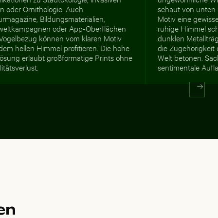
n oder Ornithologie. Auch
schaut von unten 
urmagazine, Bildungsmaterialien,
Motiv eine gewisse
eltkampagnen oder App-Oberflächen
ruhige Himmel sch
 Vogelbezug können vom klaren Motiv
dunklen Metallträ
dem hellen Himmel profitieren. Die hohe
die Zugehörigkeit 
lösung erlaubt großformatige Prints ohne
Welt betonen. Sach
itätsverlust.
sentimentale Aufl
en