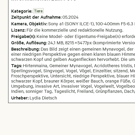
Kategorie:
Tiere
Zeitpunkt der Aufnahme:
05
.
2024
Kamera
, Objektiv
:
Sony a1 (SONY ILCE-1)
,
100-400mm F5-6.3 
Lizenz:
Für die kommerzielle und redaktionelle Nutzung.
Freigabe(n):
Keine Model- oder Eigentums-Freigabe(n) erforde
Größe, Auflösung:
24,1 MB
,
8215
×
5477
px
(komprimierte Versio
Beschreibung:
Das Bild zeigt einen gemeinen Mynavogel, der 
einer niedrigen Perspektive gegen einen klaren blauen Himmel
schwarzen Kopf und gelben Augenflecken hervorhebt. Die umg
Tags:
Hirtenmaina, Gemeiner Mynavogel, Acridotheres tristis, 
Sperlingsvogel, Singvogel, Vogel, Vögel, Einzeltier, sitzend, Me
Froschperspektive, Untersicht, niedrige Perspektive, blauer H
schwarzer Kopf, brauner Körper, weißer Bauch, orange Füße, Ge
Umgebung, invasive Art, invasiver Vogel, Vogelwelt, Vogelbeoba
Indien, sonniger Tag, Tageslicht, Freiland, Grünpflanzen, Dach
Urheber:
Lydia Dietsch