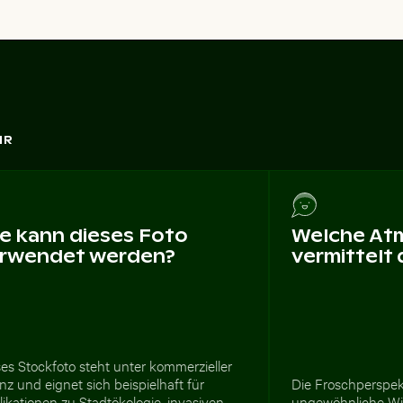
HR
e kann dieses Foto
Welche At
rwendet werden?
vermittelt
es Stockfoto steht unter kommerzieller
nz und eignet sich beispielhaft für
Die Froschperspekt
ikationen zu Stadtökologie, invasiven
ungewöhnliche Wir