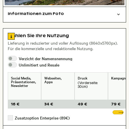
Informationen zum Foto
Tiere
Layoutdatei zum Herunterladen öffnen
, Objektiv
Zu den Lizenzinformationen springen
Wählen Sie Ihre Nutzung
Lieferung in reduzierter und voller Auflösung (8640x5760px).
Für die kommerzielle und redaktionelle Nutzung.
Verzicht der
Namensnennung
Unlimitiert und
Resale
Social Media,
Webseiten,
Druck
Kampagne
Präsentationen,
Apps
(Vorderseite:
Newsletter
30cm)
16 €
34 €
49 €
79 €
We
Zusatzoption Enterprise (89€)