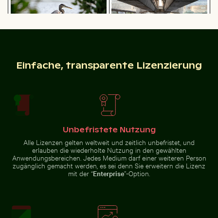
bunten
Sonnenuntergang
Graureiher am Wasser sitzend
Eckbereich eines Industriegebäudes mit Metallrohren
Ruhiger Tropenstrand mit k
Verkehr am Ratchaprasong-
Einfache, transparente Lizenzierung
Kreuzung in Bangkok
Reiher fängt Fisch in den klaren Gewässern von Holbox
Detailreiche Wandmalereien
Ruhiger Tropenstrand mit klarem
Unbefristete Nutzung
Eckbereich eines
blauem Wasser
Industriegebäudes mit
Alle Lizenzen gelten weltweit und zeitlich unbefristet, und
Metallrohren und -paneelen
erlauben die wiederholte Nutzung in den gewählten
Anwendungsbereichen. Jedes Medium darf einer weiteren Person
zugänglich gemacht werden, es sei denn Sie erweitern die Lizenz
mit der “
Enterprise
”-Option.
Luftaufnahme von Laem Haad Beach, Koh Yao Yai
Elegante Schwäne schwim
Reiher fängt Fisch in den klaren
Detailreiche Wandmalereien am
Gewässern von Holbox Island
Eingang von Wat Phra Kaeo