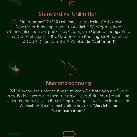
Standard vs. Unlimitiert
Die Nutzung bis 100.000 ist immer abgedeckt: Z.B. Follower,
Berliner Fernsehturm mit Lichterkette im Vordergrund
Straßenlaterne vor Wohngebäude
Newsletter-Empfänger oder monatliche Web/App-Nutzer
Luftaufnahme von Laem Haad
Elegante Schwäne
(Kennzahlen zum Zeitpunkt des Kaufes, kein Upgrade nötig). Wird
Beach, Koh Yao Yai
schwimmen in der Ostsee
eine Druckauflage von 100.000 oder ein Kampagnen-Budget von
100.000 € überschritten? Wählen Sie “
Unlimitiert
”.
Straßenlaterne vor Wohngebäude
Berliner
Namensnennung
Buntes karibisches Straßenbild mit festlichen Dekora
Spektakulärer Indoor-Wasse
Fernsehturm mit
Lichterkette im
Bei Verwendung unserer Inhalte müssen Sie Kataloop als Quelle
Vordergrund
bzw. Bildnachweis angeben. Idealerweise in Bildnähe, alternativ an
einer anderen Stelle in Ihrem Projekt, beispielsweise im Impressum.
Wünschen Sie dies nicht, aktivieren Sie "
Verzicht der
Namensnennung
".
Schilf am ruhigen Seeufer bei Dämmerung
Buntes karibisches Straßenbild
Spektakulärer Indoor-Wasserfall
mit festlichen Dekorationen
im Flughafen Singapur Changi