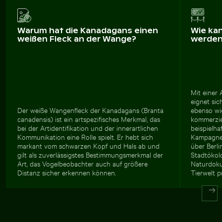
Warum hat die Kanadagans einen
Wie ka
weißen Fleck an der Wange?
werde
Mit einer
eignet sic
Der weiße Wangenfleck der Kanadagans (Branta
ebenso wie
canadensis) ist ein artspezifisches Merkmal, das
kommerzie
bei der Artidentifikation und der innerartlichen
beispielha
Kommunikation eine Rolle spielt. Er hebt sich
Kampagnen
markant vom schwarzen Kopf und Hals ab und
über Berli
gilt als zuverlässigstes Bestimmungsmerkmal der
Stadtökol
Art, das Vogelbeobachter auch auf größere
Naturdoku
Distanz sicher erkennen können.
Tierwelt pr