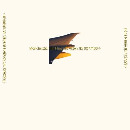
Flugzeug mit Kondensstreifen, ID: 1848649
Hohe Palme, ID: 4127223
Mönchsittich im Flug mit Ästen, ID: 6077466