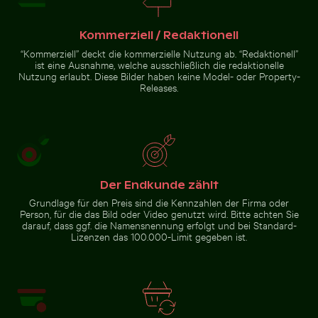
Kommerziell / Redaktionell
“Kommerziell” deckt die kommerzielle Nutzung ab. “Redaktionell”
ist eine Ausnahme, welche ausschließlich die redaktionelle
Schilf am ruhigen Seeufer
Nutzung erlaubt. Diese Bilder haben keine Model- oder Property-
bei Dämmerung
Releases.
Zur Stock-Kollektion
Der Endkunde zählt
Grundlage für den Preis sind die Kennzahlen der Firma oder
Person, für die das Bild oder Video genutzt wird. Bitte achten Sie
darauf, dass ggf. die Namensnennung erfolgt und bei Standard-
Lizenzen das 100.000-Limit gegeben ist.