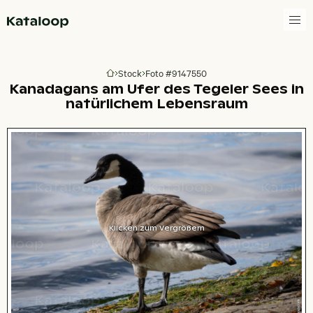
Zur Homepage
Stock
Foto #9147550
Zur Homepage
Kanadagans am Ufer des Tegeler Sees in
natürlichem Lebensraum
Klicken zum Vergrößern