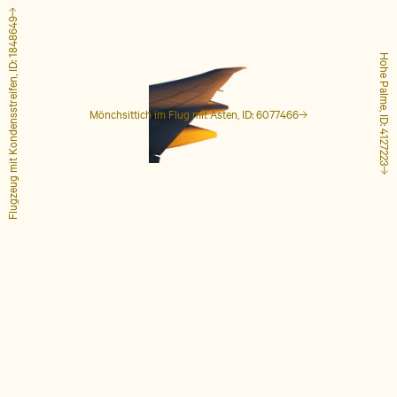
Flugzeug mit Kondensstreifen, ID: 1848649
Hohe Palme, ID: 4127223
Mönchsittich im Flug mit Ästen, ID: 6077466