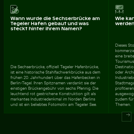
Wann wurde die Sechserbrücke am
Wie ka
Tegeler Hafen gebaut und was
werde
steckt hinter ihrem Namen?
Dieses Sto
kommerzie
eine brei
Tourismusp
Die Sechserbrücke, offiziell Tegeler Hafenbrücke,
Destinati
ist eine historische Stahlfachwerkbrücke aus dem
oder Archi
frühen 20. Jahrhundert über das Hafenbecken in
Industrie
Berlin-Tegel. Ihren Spitznamen verdankt sie der
Stadtmagaz
einstigen Brückengebühr von sechs Pfennig. Die
profitier
leuchtend rot gestrichene Konstruktion gilt als
ausgewogen
markantes Industriedenkmal im Norden Berlins
zudem für
und ist ein beliebtes Fotomotiv am Tegeler See.
Themen.