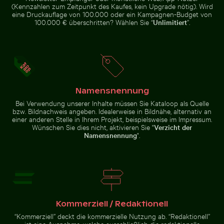
Majestätischer weißer Pfau im
Café-Tisch im Freien mit rosa
(Kennzahlen zum Zeitpunkt des Kaufes, kein Upgrade nötig). Wird
Plaka-Wald
Tulpen
eine Druckauflage von 100.000 oder ein Kampagnen-Budget von
100.000 € überschritten? Wählen Sie “
Unlimitiert
”.
Idyllischer Wanderweg im Nationalpark Sächsische Sc
Lila Phacelia Blüten im
Modischer Mann auf
natürlichen Wiesenambiente
Kopfsteinpflaster
Namensnennung
Bei Verwendung unserer Inhalte müssen Sie Kataloop als Quelle
bzw. Bildnachweis angeben. Idealerweise in Bildnähe, alternativ an
einer anderen Stelle in Ihrem Projekt, beispielsweise im Impressum.
Wünschen Sie dies nicht, aktivieren Sie "
Verzicht der
Namensnennung
".
Idyllischer
Wanderweg
im
Nationalpark
Zur Stock-Kollektion
Sächsische
Schweiz, Bad
Schandau
Kommerziell / Redaktionell
“Kommerziell” deckt die kommerzielle Nutzung ab. “Redaktionell”
ist eine Ausnahme, welche ausschließlich die redaktionelle