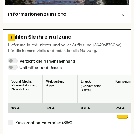
Informationen zum Foto
Dinge
Layoutdatei zum Herunterladen öffnen
Name des abgebildeten Ortes,
Stadt,
Zu den Lizenzinformationen springen
Wählen Sie Ihre Nutzung
, Objektiv
Lieferung in reduzierter und voller Auflösung (8640x5760px).
Für die kommerzielle und redaktionelle Nutzung.
Verzicht der
Namensnennung
Unlimitiert und
Resale
Social Media,
Webseiten,
Druck
Kampagne
Präsentationen,
Apps
(Vorderseite:
Newsletter
30cm)
16 €
34 €
49 €
79 €
We
Zusatzoption Enterprise (89€)