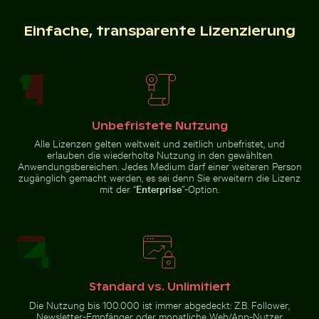
Einfache, transparente Lizenzierung
Roter Nagellack auf Sandstrand
Bergziege auf Felsklippe
Bunter Blumenstrauß 
Steinskulpturen von
Luftaufnahme des Dorfes Mandraki
Schlangen in Chichén Itzá
auf der Insel Nisyros
Abstrakter Wald mit Bewegungsunschärfe
Majestätischer Pfau mit pr
Unbefristete Nutzung
Roter Nagellack auf
Bunter Blumenstrauß
Bergziege
Sandstrand
in Glasvase
Alle Lizenzen gelten weltweit und zeitlich unbefristet, und
auf
Felsklippe
erlauben die wiederholte Nutzung in den gewählten
Anwendungsbereichen. Jedes Medium darf einer weiteren Person
zugänglich gemacht werden, es sei denn Sie erweitern die Lizenz
mit der “
Enterprise
”-Option.
Majestätischer weißer Pfau im Plaka-Wald
Café-Tisch im Freien mit ros
Abstrakter Wald mit
Majestätischer Pfau mit
Bewegungsunschärfe
prächtigem Gefieder
Standard vs. Unlimitiert
Die Nutzung bis 100.000 ist immer abgedeckt: Z.B. Follower,
Newsletter-Empfänger oder monatliche Web/App-Nutzer
Lila Phacelia Blüten im natürlichen Wiesenambiente
Modischer Mann auf Kopfst