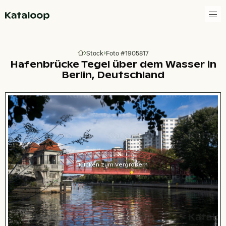
Zur Homepage
Stock
Foto #1905817
Zur Homepage
Hafenbrücke Tegel über dem Wasser in
Berlin, Deutschland
Klicken zum Vergrößern