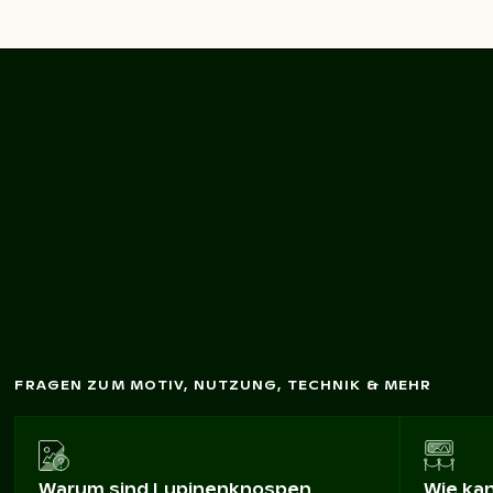
Lila Lupinenblüten im
Frühlingsgarten
FRAGEN ZUM MOTIV, NUTZUNG, TECHNIK & MEHR
Warum sind Lupinenknospen
Wie ka