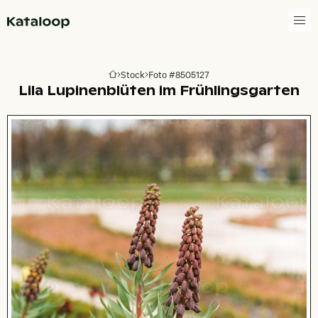
Zur Homepage
Stock
Foto #8505127
Zur Homepage
Lila Lupinenblüten im Frühlingsgarten