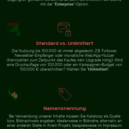
Detailreiche
Phra Kaeo, Bangkok
auf
mit der “
Enterprise
”-Option.
Tempellaterne
Felsklippe
mit goldenem
Stupa
Luftaufnahme von Isla Choventún in Chuburná
Lila Phacelia Blüten im n
Luftaufnahme von Laem Haad Beach,
hatten eines
Koh Yao Yai
Standard vs. Unlimitiert
hildes auf
Leuchtend
aschendrahtzaun
Rosa
Die Nutzung bis 100.000 ist immer abgedeckt: Z.B. Follower,
Oleanderblüten
Newsletter-Empfänger oder monatliche Web/App-Nutzer
in Natürlicher
Umgebung
(Kennzahlen zum Zeitpunkt des Kaufes, kein Upgrade nötig). Wird
eine Druckauflage von 100.000 oder ein Kampagnen-Budget von
100.000 € überschritten? Wählen Sie “
Unlimitiert
”.
Dramatischer Blitzschlag über ländlicher Landschaft
Ruhiger Waldweg umgeben von
Luftaufnahme von Isla Choventún in
Lila Phacelia Blüten im
Chuburná
natürlichen Wiesenambiente
Namensnennung
Dramatischer Blitzschlag
Ruhiger Waldweg umgeben
über ländlicher Landschaft
von hohen Bäumen
Bei Verwendung unserer Inhalte müssen Sie Kataloop als Quelle
bzw. Bildnachweis angeben. Idealerweise in Bildnähe, alternativ an
einer anderen Stelle in Ihrem Projekt, beispielsweise im Impressum.