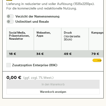
Lieferung in reduzierter und voller Auflösung (1535x2255px).
Für die kommerzielle und redaktionelle Nutzung.
Verzicht der
Namensnennung
Unlimitiert und
Resale
Social Media,
Webseiten,
Druck
Kampagne
Präsentationen,
Apps
(Vorderseite:
Newsletter
30cm)
16 €
34 €
49 €
79 €
We
Zusatzoption Enterprise (89€)
0,00 €
(ggf. zzgl. 7% Mwst.)
In den Warenkorb
Warenkorb anzeigen