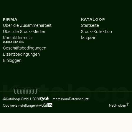
FIRMA
KATALOOP
Über die Zusammenarbeit
Startseite
Über die Stock-Medien
Stock-Kollektion
Kontaktformular
Magazin
ANDERES
Geschäftsbedingungen
Lizenzbedingungen
Einloggen
©Kataloop GmbH,
2026
Impressum
Datenschutz
5
Cookie-Einstellungen
FAQ
Nach oben
Zum Instagram Profil von Lydia Dietsc
Zum LinkedIn Profil von Lydia Dietsc