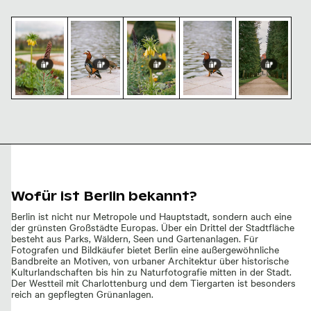
Kaiserkrone im Schlossgarten Charlottenburg, Berlin
Mandarinenten im Schlossgarten Charlotten
Gelbe Blumen im Schlossgarten Ch
Mandarinente im Schlos
Weg im Schlos
Kaiserkrone im
Weg im
Mandarinenten
Gelbe Blumen
Mandarinente
Schlossgarten
Schlossgarten
im
im
im
Charlottenburg,
Charlottenburg
Schlossgarten
Schlossgarten
Schlossgarten
Berlin
in Berlin
Charlottenburg,
Charlottenburg,
Charlottenburg,
Berlin
Berlin
Berlin
Wofür ist Berlin bekannt?
Berlin ist nicht nur Metropole und Hauptstadt, sondern auch eine
der grünsten Großstädte Europas. Über ein Drittel der Stadtfläche
besteht aus Parks, Wäldern, Seen und Gartenanlagen. Für
Fotografen und Bildkäufer bietet Berlin eine außergewöhnliche
Bandbreite an Motiven, von urbaner Architektur über historische
Kulturlandschaften bis hin zu Naturfotografie mitten in der Stadt.
Der Westteil mit Charlottenburg und dem Tiergarten ist besonders
reich an gepflegten Grünanlagen.