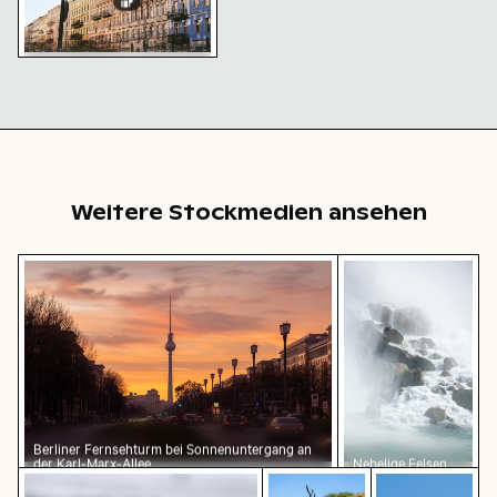
Historische Gebäude
entlang der Oderberger Str.
in Berlin
Weitere Stockmedien ansehen
Berliner Fernsehturm bei Sonnenuntergang an der Kar
Nebelige Felsen a
Berliner Fernsehturm bei Sonnenuntergang an
der Karl-Marx-Allee
Nebelige Felsen
Mit Frost bedecktes Gras in Winterlandschaft
Verkohlte Baumäste vor ei
Mönchsittich 
am Niagarafälle,
Kraftvolles