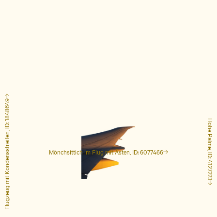
Flugzeug mit Kondensstreifen, ID: 1848649
Hohe Palme, ID: 4127223
Mönchsittich im Flug mit Ästen, ID: 6077466