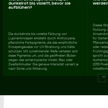
dunkelrot bis violett, bevor sie
werde
aufblühen?
Dieses Sto
Nutzung u
Die dunkelrote bis violette Färbung von
Anwendung
Lupinenknospen entsteht durch Anthocyane,
für Garte
pflanzliche Farbpigmente, die das empfindliche
Pflanzenk
Knospengewebe vor UV-Strahlung und Kälte
oder reda
schützen. Mit zunehmender Reife verteilen sich
Frühlingsg
diese Pigmente um, und die geöffneten Blüten
spricht zu
zeigen das sortentypische Violett, Blau oder
Authentizi
Zweifarbmuster. Die genaue Intensität variiert je
2255 Pixel
nach Sorte und Witterung.
mittelform