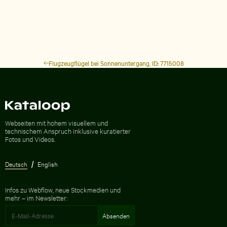
Flugzeugflügel bei Sonnenuntergang, ID: 7715008
Zur Homepage
Webseiten mit hohem visuellem und
technischem Anspruch inklusive kuratierter
Fotos und Videos.
Deutsch
English
Infos zu Webflow, neue Stockmedien und
mehr – im Newsletter: